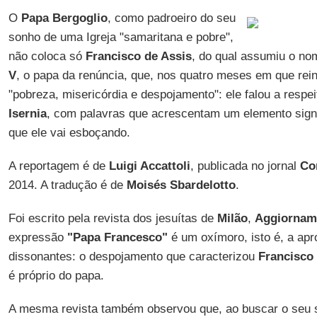
O
Papa Bergoglio
, como padroeiro do seu
sonho de uma Igreja "samaritana e pobre",
não coloca só
Francisco de Assis
, do qual assumiu o 
V
, o papa da renúncia, que, nos quatro meses em que rei
"pobreza, misericórdia e despojamento": ele falou a respe
Isernia
, com palavras que acrescentam um elemento signif
que ele vai esboçando.
A reportagem é de
Luigi Accattoli
, publicada no jornal
Cor
2014. A tradução é de
Moisés Sbardelotto
.
Foi escrito pela revista dos jesuítas de
Milão
,
Aggiorname
expressão
"Papa Francesco"
é um oxímoro, isto é, a ap
dissonantes: o despojamento que caracterizou
Francisco
é próprio do papa.
A mesma revista também observou que, ao buscar o seu 