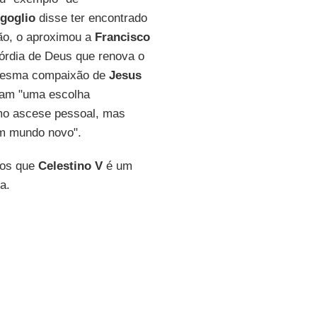
goglio
disse ter encontrado
ção, o aproximou a
Francisco
órdia de Deus que renova o
 mesma compaixão de
Jesus
eram "uma escolha
omo ascese pessoal, mas
m mundo novo".
mos que
Celestino V
é um
a.