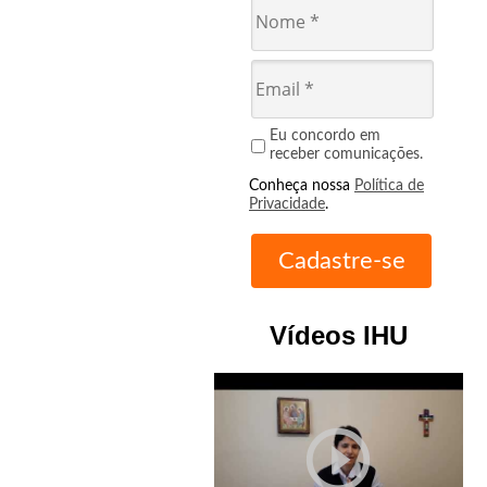
Eu concordo em
receber comunicações.
Conheça nossa
Política de
Privacidade
.
Vídeos IHU
play_circle_outline