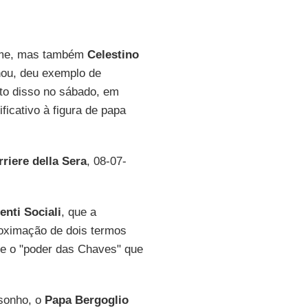
nome, mas também
Celestino
nou, deu exemplo de
ito disso no sábado, em
icativo à figura de papa
riere della Sera
, 08-07-
nti Sociali
, que a
roximação de dois termos
e o "poder das Chaves" que
sonho, o
Papa Bergoglio