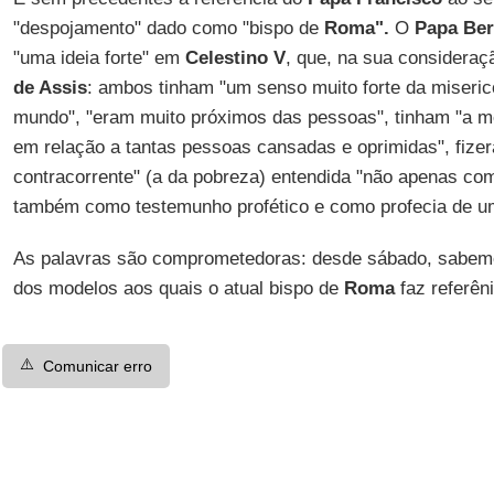
"despojamento" dado como "bispo de
Roma".
O
Papa Ber
"uma ideia forte" em
Celestino V
, que, na sua considera
de Assis
: ambos tinham "um senso muito forte da miseric
mundo", "eram muito próximos das pessoas", tinham "a
em relação a tantas pessoas cansadas e oprimidas", fiz
contracorrente" (a da pobreza) entendida "não apenas c
também como testemunho profético e como profecia de u
As palavras são comprometedoras: desde sábado, sabe
dos modelos aos quais o atual bispo de
Roma
faz referêni
⚠️
Comunicar erro