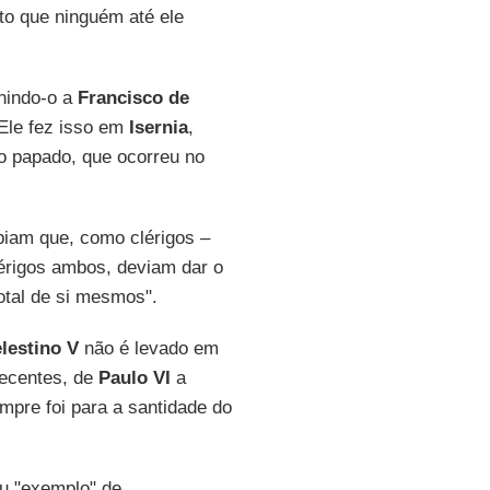
to que ninguém até ele
unindo-o a
Francisco de
 Ele fez isso em
Isernia
,
ao papado, que ocorreu no
biam que, como clérigos –
lérigos ambos, deviam dar o
otal de si mesmos".
lestino V
não é levado em
recentes, de
Paulo VI
a
pre foi para a santidade do
u "exemplo" de