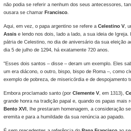
não podia se referir a nenhum dos seus antecessores, tan
ousara se chamar
Francisco
.
Aqui, em vez, o papa argentino se refere a
Celestino V
, 
Assis
e lendo nos dois, lado a lado, a sua ideia de Igreja.
pátria de Celestino, no dia de aniversário da sua eleição 
dia 5 de julho de 1294, há exatamente 720 anos.
"Esses dois santos – disse – deram um exemplo. Eles sa
um era diácono, o outro, bispo, bispo de Roma –, como c
exemplo de pobreza, de misericórdia e de despojamento t
Embora proclamado santo (por
Clemente V
, em 1313),
Ce
grande honra na tradição papal e, quando os papas mais 
Bento XVI
, lhe prestaram homenagem, a consideração sem
eremita e para a humildade da sua renúncia ao papado.
É sem precedentes a referência do
Papa Francisco
ao se