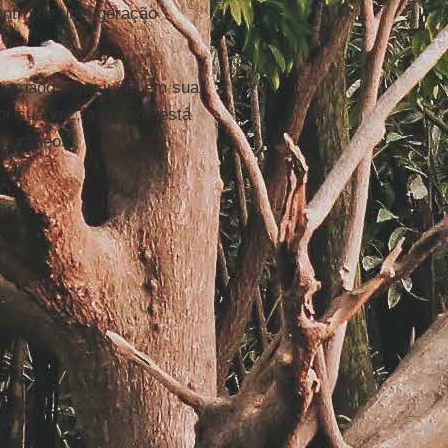
dentro de uma geração
chamado a ser justo em sua
or sua vez, a pessoa está
porâneos.