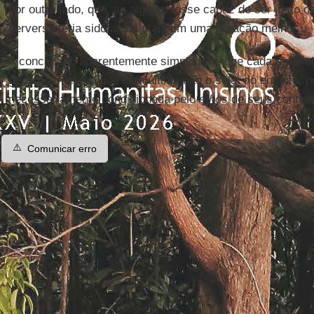
por outro lado, que, se alguém fosse capaz de ser justo 
perversa teria sido ainda mais em uma geração melhor.
A conclusão, aparentemente simplista, é que cada um é 
geração, mesmo que esta última não o seja; no entanto, p
necessariamente condicionada pelo
ethos
de seus contem
⚠️
Comunicar erro