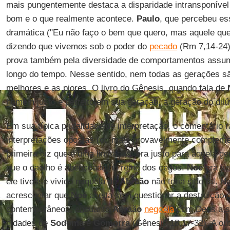
mais pungentemente destaca a disparidade intransponível
bom e o que realmente acontece.
Paulo
, que percebeu es
dramática ("Eu não faço o bem que quero, mas aquele que 
dizendo que vivemos sob o poder do
pecado
(Rm 7,14-24).
prova também pela diversidade de comportamentos assu
longo do tempo. Nesse sentido, nem todas as gerações sã
melhores e as piores. O livro do Gênesis, quando fala de
homem justo e perfeito em sua geração, a geração do dilú
Em sua típica pluralidade de interpretação, o comentário 
interpretações opostas (ou mais provavelmente complem
primeira diz que é uma limitação: era justo para aquela
que o caolho é abençoado no reino dos cegos.
Noé
era ju
ele tivesse vivido naquela de
Abraão
não teria sido tal. 
acrescentar que
Noé
aceita sem questionar a destruição 
contemporâneos, enquanto
Abraão
negocia
com Deus a sa
cidades de
Sodoma
e
Gomorra
(Gênesis 18,17-32). A out