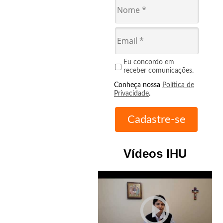
Eu concordo em
receber comunicações.
Conheça nossa
Política de
Privacidade
.
Vídeos IHU
play_circle_outline