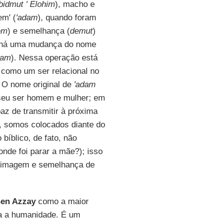
bidmut ' Elohim
), macho e
em' (
'adam
), quando foram
em
) e semelhança (
demut
)
m há uma mudança do nome
dam
). Nessa operação está
 como um ser relacional no
 O nome original de
'adam
seu ser homem e mulher; em
az de transmitir à próxima
 somos colocados diante do
bíblico, de fato, não
nde foi parar a mãe?); isso
 a imagem e semelhança de
en Azzay
como a maior
oda a humanidade. É um