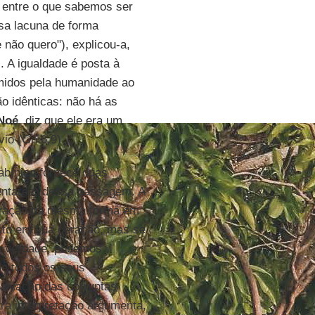
 entre o que sabemos ser
sa lacuna de forma
não quero"), explicou-a,
 A igualdade é posta à
midos pela humanidade ao
o idênticas: não há as
Noé
, diz que ele era um
vio (Gn 6,9).
rabínico fornece duas
entares) dessa passagem. A
 geração da mesma forma em
sto em sua geração, mas se
Na verdade, podemos
de todos os seus
lvação das corruptas
ra interpretação argumenta,