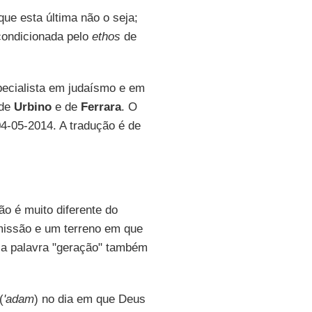
e esta última não o seja;
condicionada pelo
ethos
de
pecialista em judaísmo e em
 de
Urbino
e de
Ferrara
. O
04-05-2014. A tradução é de
ão é muito diferente do
missão e um terreno em que
, a palavra "geração" também
(
'adam
) no dia em que Deus