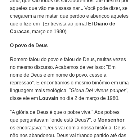
amo, que são todos os salvadorenhos, até mesmo por
aqueles que vão me assassinar... Você pode dizer, se
chegarem a me matar, que perdoo e abençoo aqueles
que o fizerem" (Entrevista ao jornal
El Diario de
Caracas
, março de 1980).
O povo de Deus
Romero falou do povo e falou de Deus, muitas vezes
no mesmo discurso. Acabamos de ver isso: "Em
nome de Deus e em nome do povo, cesse a
repressão". E encontramos o mesmo binômio em uma
linguagem mais teológica.
"Gloria Dei vivens pauper"
,
disse ele em
Louvain
no dia 2 de março de 1980.
"A glória de Deus é que o pobre viva." Aos pobres
que perguntavam "onde está Deus?", o
Monsenhor
os encorajava: "Deus vai com a nossa história! Deus
não nos abandonou. Deus vai tirando partido até das