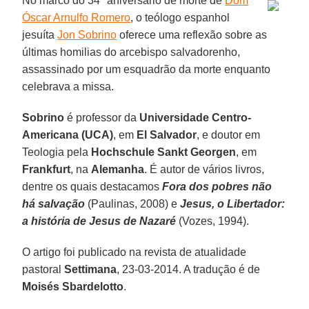
No marco do 34º aniversário de morte de
Dom
Óscar Arnulfo Romero
, o teólogo espanhol
jesuíta
Jon Sobrino
oferece uma reflexão sobre as
últimas homilias do arcebispo salvadorenho,
assassinado por um esquadrão da morte enquanto
celebrava a missa.
Sobrino
é professor da
Universidade Centro-
Americana (UCA)
, em
El Salvador
, e doutor em
Teologia pela
Hochschule Sankt Georgen
, em
Frankfurt
, na
Alemanha
. É autor de vários livros,
dentre os quais destacamos
Fora dos pobres não
há salvação
(Paulinas, 2008) e
Jesus, o Libertador:
a história de Jesus de Nazaré
(Vozes, 1994).
O artigo foi publicado na revista de atualidade
pastoral
Settimana
, 23-03-2014. A tradução é de
Moisés Sbardelotto
.