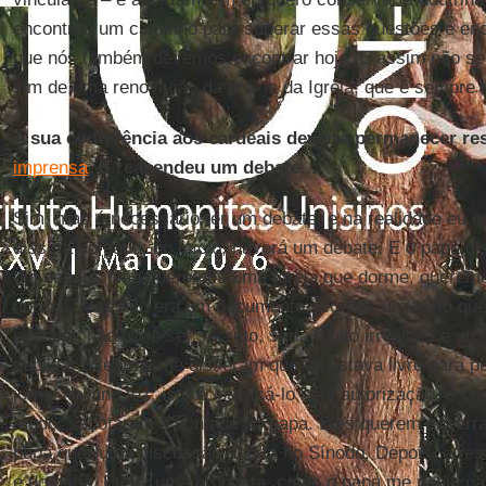
encontrou um caminho para superar essas questões e enc
que nós também devemos encontrar hoje. E assim não se
sim de uma renovação da práxis da Igreja, que é sempre 
A sua conferência aos cardeais deveria permanecer res
imprensa
. E reacendeu um debate...
Sim, mas é necessário ter um debate, e na realidade eu 
dissera ao papa: no início, haverá um debate. E o papa 
um debate. Não queremos uma Igreja que dorme, queremos
normal. Mas não era um documento secreto: um texto qu
pessoas não pode ser secreto, seria muito irrealista e utó
publicar o texto e me disseram que eu estava livre para p
jornal italiano fez, isto é, publicá-lo sem autorização, é co
modo, sabotaram a vontade do papa. Eles querem encerra
papa quer uma discussão aberta no Sínodo. Depois, o res
e do papa. Eu fiz uma proposta, como o papa me pediu pa