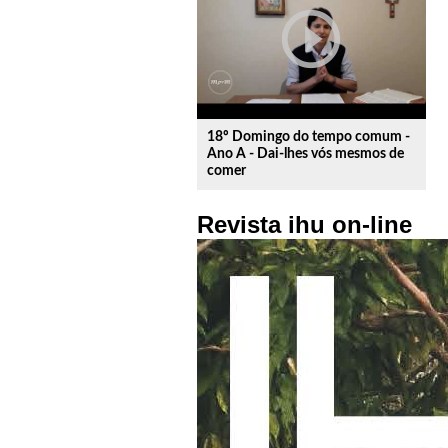
play_circle_outline
18º Domingo do tempo comum -
Ano A - Dai-lhes vós mesmos de
comer
Revista ihu on-line