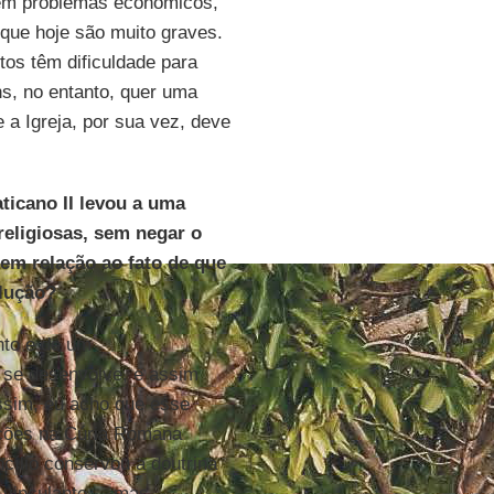
bém problemas econômicos,
que hoje são muito graves.
os têm dificuldade para
ens, no entanto, quer uma
 a Igreja, por sua vez, deve
ticano II levou a uma
religiosas, sem negar o
 em relação ao fato de que
olução?
nto e de um
e se desenvolve, e assim
ssim, eu acho que esse
ições na Cúria Romana
cílio conservou a doutrina
 vinculante –, mas