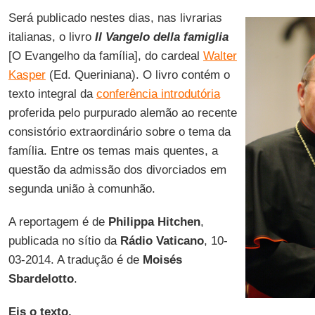
Será publicado nestes dias, nas livrarias
italianas, o livro
Il Vangelo della famiglia
[O Evangelho da família], do cardeal
Walter
Kasper
(Ed. Queriniana). O livro contém o
texto integral da
conferência introdutória
proferida pelo purpurado alemão ao recente
consistório extraordinário sobre o tema da
família. Entre os temas mais quentes, a
questão da admissão dos divorciados em
segunda união à comunhão.
A reportagem é de
Philippa Hitchen
,
publicada no sítio da
Rádio Vaticano
, 10-
03-2014. A tradução é de
Moisés
Sbardelotto
.
Eis o texto.