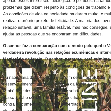
apenas esses interesses ideológicos e políticos: há tam
problemas que dizem respeito às condições de trabalho e 
As condições de vida na sociedade mudaram muito, e muit
realizar o próprio projeto de felicidade. A maioria dos jov
relação estável, uma família estável, mas não consegue, e
ajudar as pessoas que se encontram em dificuldades.
O senhor faz a comparação com o modo pelo qual o Va
verdadeira revolução nas relações ecumênicas e inter-
Magistério da Igreja. O senhor, portanto, está otimista
o Sínodo sobre a família levará ao mesmo tipo de rev
Eu não falaria de revolução, mas sim de um aprofundame
desenvolvimento, porque a doutrina da Igreja é um rio qu
também se desenvolveu a doutrina sobre o matrimônio. A
passo atual é semelhante ao do Concílio, onde havia pos
contra o ecumenismo e contra a liberdade religiosa. O Con
vinculante – e aqui também eu quero conservar a doutrina