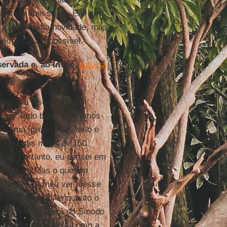
ontrou uma saída. E é isso
 trata de uma novidade, mas
necessária e possível.
ervada e, ao invés,
saiu na
esperava isso e também
disse: "Tudo bem. Queremos
 uma Igreja viva". Isso é
e está nas mãos de 150
pica. Portanto, eu pensei em
ublicá-lo. Mas o que um
ntra a lei. A meu ver, desse
r a discussão, enquanto o
ultado dependerá do Sínodo
ra fazer, e se verá como a