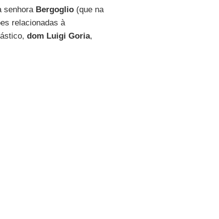
 a senhora
Bergoglio
(que na
ões relacionadas à
iástico,
dom Luigi Goria
,