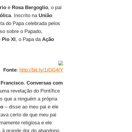
rio
e
Rosa Bergoglio
, o pai
ólica
. Inscrito na
União
esta do Papa celebrada pelos
so sobre o Papado,
 Pio XI
, o Papa da
Ação
Fonte
:
http://bit.ly/1iOG4IY
Francisco. Conversas com
 uma revelação do Pontífice
s que a ninguém a própria
co
– disse ao meu pai e ele
tava certo de que meu pai
mamente religiosa e ele
as à grande dor do abandono