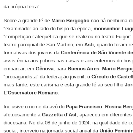
da própria terra”.
Sobre a grande fé de
Mario Bergoglio
não há nenhuma dúv
“examinador ao lado do bispo da época,
monsenhor Luig
“competição catequética que se realizou no teatro Fulgor” 
teatro paroquial de San Martino, em
Asti
, quando foram r
formativas dos jovens da
Conferência de São Vicente de
assistência aos pobres nas casas e aos enfermos do hosp
embarcar, em
Gênova
, para
Buenos Aires
,
Mario Bergog
“propagandista” da federação juvenil, o
Círculo de Castel
mais tarde, este carisma e esta grande fé ao seu filho
Jor
L’Osservatore Romano
.
Inclusive o nome da avó do
Papa Francisco
,
Rosina Ber
afetuosamente a
Gazzetta
d’Ast
, apareceu em diferentes
diocesana. No dia 08 de junho de 1924, na qualidade de c
social, interveio na jornada social anual da
União Feminina