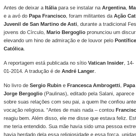
Antes de deixar a
Itália
para se instalar na
Argentina
,
Ma
e a avó do
Papa
Francisco
, foram militantes da
Ação Cat
Juvenil de San Martino de Asti
, durante a tradicional F
jovens do Círculo,
Mario Bergoglio
pronunciou um discur
elevando um hino de admiração e de louvor pelo
Pontífice
Católica
.
A reportagem está publicada no sítio
Vatican Insider
, 14-
01-2014. A tradução é de
André Langer
.
No livro de
Sergio Rubin
e
Francesca Ambrogetti
,
Papa 
Jorge Bergoglio
(Paulinas), editado pela Salani, aparece
sobre suas relações com seu pai, a quem lhe confiou ante
vocação religiosa. “Antes de mais nada – contou
Francis
reagiu bem. Além disso, ele me disse que estava feliz. Es
me teria entendido. Sua mãe havia sido uma pessoa extre
havia herdado dela essa religiosidade e essa força, unid