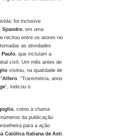
ida: foi inclusive
i Spandre
, em uma
e recitou entre os atores no
etomadas as atividades
 Paulo
, que incluíam a
ital civil. Um mês antes de
lio
visitou, na qualidade de
l’Alfero
. “Transmitiria, anos
ge
”, indicou o
goglio
, como a chama
 números da publicação
onselheira para a ação
 Católica Italiana de Asti
.