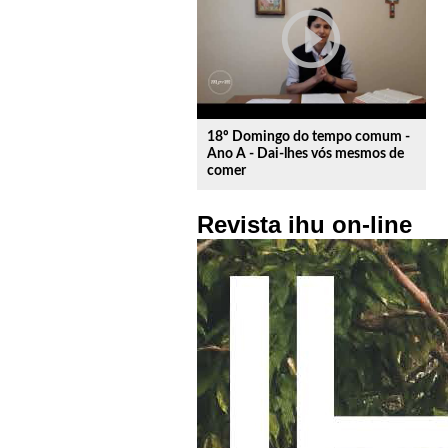
play_circle_outline
18º Domingo do tempo comum -
Ano A - Dai-lhes vós mesmos de
comer
Revista ihu on-line