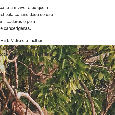
como um viveiro ou quem
el pela continuidade do uso
anificadores e pela
e cancerígenas.
 PET. Vidro é o melhor
As garrafas de vidro podem
pode ser reciclado sem fim.