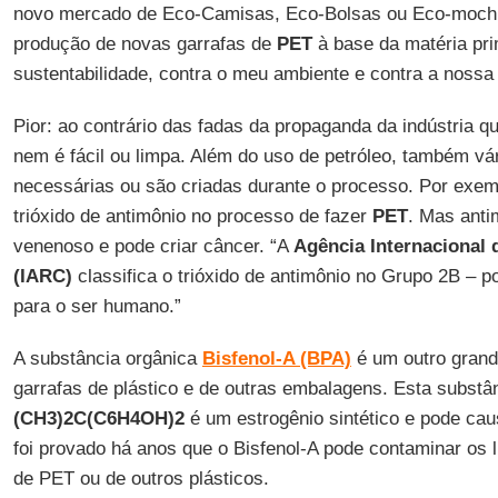
novo mercado de Eco-Camisas, Eco-Bolsas ou Eco-mochil
produção de novas garrafas de
PET
à base da matéria pri
sustentabilidade, contra o meu ambiente e contra a nossa
Pior: ao contrário das fadas da propaganda da indústria 
nem é fácil ou limpa. Além do uso de petróleo, também vá
necessárias ou são criadas durante o processo. Por exemp
trióxido de antimônio no processo de fazer
PET
. Mas anti
venenoso e pode criar câncer. “A
Agência Internacional
(IARC)
classifica o trióxido de antimônio no Grupo 2B – 
para o ser humano.”
A substância orgânica
Bisfenol-A (BPA)
é um outro grand
garrafas de plástico e de outras embalagens. Esta substâ
(CH3)2C(C6H4OH)2
é um estrogênio sintético e pode caus
foi provado há anos que o Bisfenol-A pode contaminar os l
de PET ou de outros plásticos.