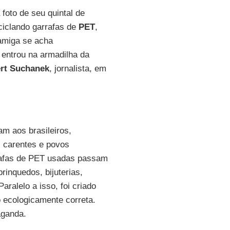
oto de seu quintal de
ciclando garrafas de
PET
,
 amiga se acha
 entrou na armadilha da
rt Suchanek
, jornalista, em
m aos brasileiros,
s carentes e povos
rafas de PET usadas passam
rinquedos, bijuterias,
aralelo a isso, foi criado
o ecologicamente correta.
aganda.