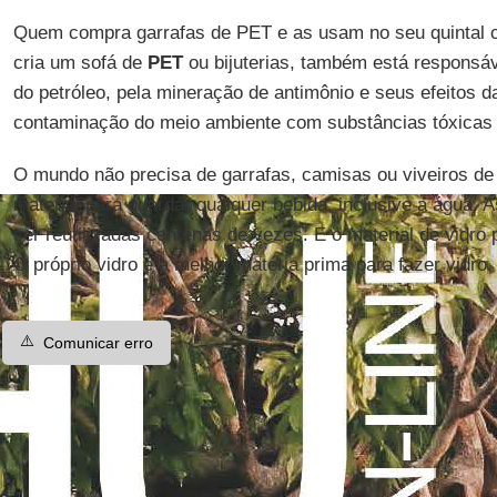
Quem compra garrafas de PET e as usam no seu quintal 
cria um sofá de
PET
ou bijuterias, também está responsáv
do petróleo, pela mineração de antimônio e seus efeitos d
contaminação do meio ambiente com substâncias tóxicas 
O mundo não precisa de garrafas, camisas ou viveiros de
material para guardar qualquer bebida, inclusive a água. 
ser reutilizadas centenas de vezes. E o material de vidro 
O próprio vidro é a melhor matéria prima para fazer vidro.
⚠️
Comunicar erro