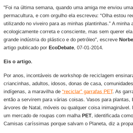
"Foi na última semana, quando uma amiga me enviou uma f
permacultura, e com orgulho ela escreveu: “Olha estou re
utilizando no viveiro para as minhas plantinhas.” A minha
ecologicamente correta e consciente, mas sem querer ela
grande indústria do plástico e do petróleo", escreve
Norbe
artigo publicado por
EcoDebate
, 07-01-2014.
Eis o artigo.
Por anos, incontáveis de workshop de reciclagem ensinara
criancinhas, adultos, idosos, donas de casa, comunidade
indígenas, a maravilha de
“reciclar” garrafas PET
. As gar
então a servirem para várias coisas. Vasos para plantas, b
árvores de Natal, móveis ou qualquer coisa inimaginável. P
um mercado de roupas com malha
PET
, identificada com
Camisas caríssimas porque salvam o Planeta, diz a prop