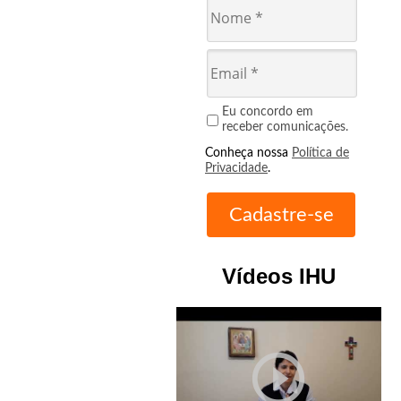
Eu concordo em
receber comunicações.
Conheça nossa
Política de
Privacidade
.
Vídeos IHU
play_circle_outline