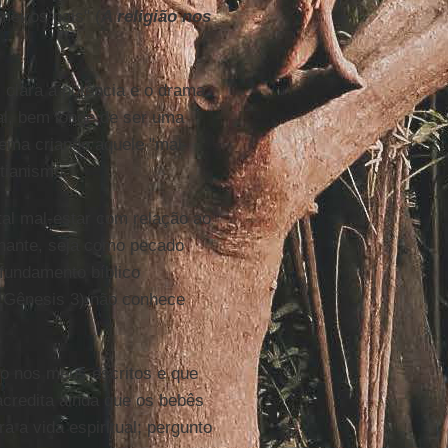
eiros pais" (
A religião nos
 clara a potência e o drama
l, bem longe de ser uma
lema criando aquele "mal-
tianismo.
tal mal-estar com relação ao
inante, seja como pecado
 fundamento bíblico
m Gênesis 3) não conhece
co nos meus escritos e que
acredita ainda que os bebês
a vida espiritual; pergunto