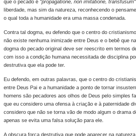
que o pecado é
"propagatione, non imitatione, transfusum"
liberdade, mas sim da natureza, reconhecendo o pensamen
o qual toda a humanidade era uma massa condenada.
Contra tal dogma, eu defendo que o centro do cristianism
não existe nenhuma inimizade entre Deus e o bebê que nas
dogma do pecado original deve ser reescrito em termos de
com isso a condição humana necessitada de disciplina po
destrutiva que ela pode ter.
Eu defendo, em outras palavras, que o centro do cristiani
entre Deus Pai e a humanidade a ponto de tornar insustent
homens são pecadores aos olhos de Deus pelo simples fa
que eu considero uma ofensa à criação e à paternidade di
considero que não se torna vão de modo algum o drama d
apenas se evita uma falsa solução para ele.
A obscura força destrutiva que pode aparecer na natureza