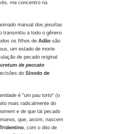
nvés, me concentro na
enomado manual dos jesuítas
 transmitiu a todo o gênero
odos os filhos de
Adão
são
eus, um estado de morte
culação de pecado original
cretum de peccato
decisões do
Sínodo de
anidade é "um pau torto" (o
ito mais radicalmente do
o homem e de que tal pecado
humanos, que, assim, nascem
Tridentino
, com o dito de