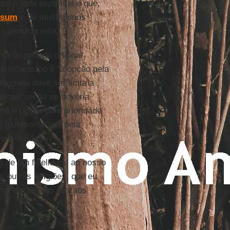
a a vida espiritual e que,
lesum
e de muitíssimos
,
splendida vitia
.
ma do pecado original
cristianismo é "a opção pela
tão nele deve ser lícita a
porque senão se deveria
smo é opção pela prioridade
so é demonstrado pela
onstituídas.
ém de em fidelidade ao nosso
 outras religiões, que eu
inal em termos de caos