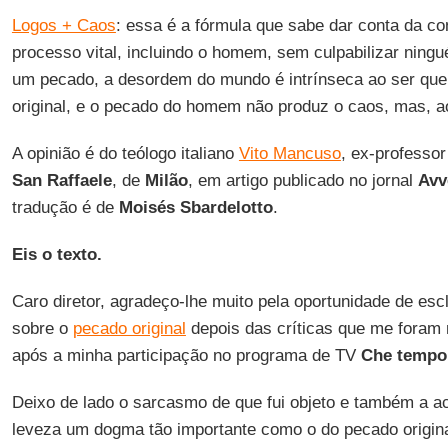
Logos + Caos
: essa é a fórmula que sabe dar conta da co
processo vital, incluindo o homem, sem culpabilizar ning
um pecado, a desordem do mundo é intrínseca ao ser que 
original, e o pecado do homem não produz o caos, mas, ao
A opinião é do teólogo italiano
Vito Mancuso
, ex-professo
San Raffaele
, de
Milão
, em artigo publicado no jornal
Avv
tradução é de
Moisés Sbardelotto
.
Eis o texto.
Caro diretor, agradeço-lhe muito pela oportunidade de e
sobre o
pecado original
depois das críticas que me foram
após a minha participação no programa de TV
Che tempo 
Deixo de lado o sarcasmo de que fui objeto e também a a
leveza um dogma tão importante como o do pecado origina