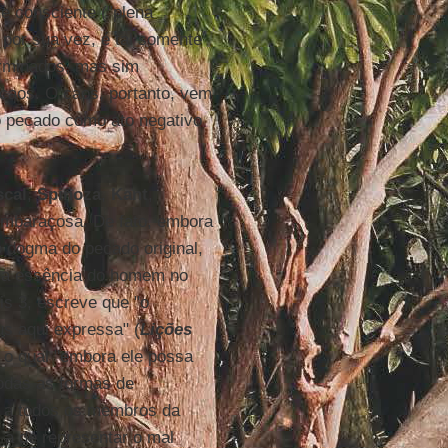
de consciente ("plena
 por sua vez, é tal somente
erminados, mas sim
 caos. O caos, portanto, vem
o pecado como ato negativo
scal
,
Spinoza
,
Kant
,
 embaraçosa. De fato, embora
o dogma do pecado original,
 a essência do homem no
is 3, escreve que "o
us aqui expressa" (
Lições
 o qual "embora ele possa
todas as formas de
o a todos os membros da
 a de representar o mal