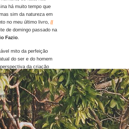
sina há muito tempo que
 mas sim da natureza em
to no meu último livro,
Il
oite de domingo passado na
io Fazio
.
tável mito da perfeição
 atual do ser e do homem
 perspectiva da criação
a inicial por parte da
ntradição inerente ao
uém. Bem longe do brotar de
procede do ato criativo
 contrário, o manifesta.