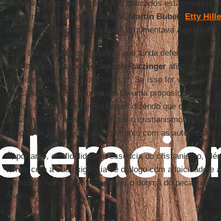
quem de nós acredita que o não batizados estão mortos par
portanto, as virtudes de
Gandhi
,
Martin Buber
,
Etty Hil
outros justos são apenas, como argumentava
Agostinho
Essa é a pergunta que aqueles que ainda defendem o dog
devem poder responder.
Joseph Ratzinger
afirmou que o 
prioridade da razão e do racional". Se isso for verdade, en
crítica racional e argumentada de uma proposição de fé, 
corrigir a afirmação de Ratzinger, dizendo que o cristiani
da submissão. Mas o fato de que o cristianismo não é is
história de Jesus e do seu confronto com as autoridades c
É, portanto, em fidelidade à essência do cristianismo, al
tempo com a sua exigência de diálogo com a laicidade e as
considero necessário reescrever o dogma do pecado orig
original.