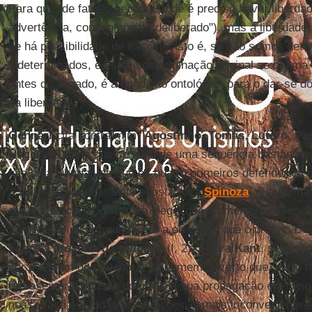
Para que, de fato, o pecado se dê é preciso haver liberda
advertência, consentimento deliberado"), mas a liberdade,
se há possibilidade de escolha, isto é, se não somos det
indeterminados, e essa indeterminação original se chama
antes do pecado, é a condição ontológica para o dar-se d
da liberdade.
Gennari
cita contra mim "
Agostinho
,
Tomás
,
Lutero
,
Pa
Hegel
". Eu diria que se trata de uma sequência bastante
não haja dúvidas de que os quatro primeiros defenderam 
a situação é exatamente oposta para
Spinoza
, que punha
desejo (
Ética
, IV, 18); para Hegel que, comentando Gênes
surgimento da naturalidade é a elevação que o próprio De
sobre a filosofia da religião
, II, 2); e para
Kant
, segundo
ser a origem do mal moral no homem, é certo que, entre 
representar a difusão do mal e a sua propagação em mei
nossa raça e a todas as gerações, a mais inconveniente é