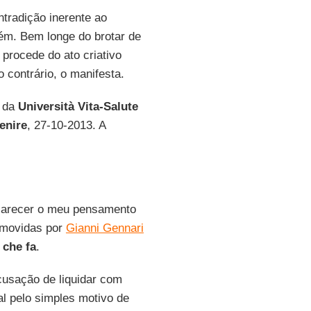
ntradição inerente ao
uém. Bem longe do brotar de
procede do ato criativo
 contrário, o manifesta.
r da
Università Vita-Salute
enire
, 27-10-2013. A
sclarecer o meu pensamento
 movidas por
Gianni Gennari
che fa
.
cusação de liquidar com
l pelo simples motivo de