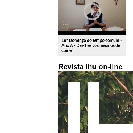
play_circle_outline
18º Domingo do tempo comum -
Ano A - Dai-lhes vós mesmos de
comer
Revista ihu on-line