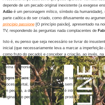
depende de um pecado original inexistente (a exegese en
Adão
é um personagem mítico, símbolo da humanidade),
parte caótica do ser criado, como difusamente eu argumen
principio passione
[O princípio paixão], apresentado na n
TV, respondendo às perguntas nada complacentes de
Fab
Isto é, eu penso que seja necessário se livrar do insusten
inicial (que necessariamente leva a marcar a imperfeição
como fruto do pecado) e conceber a criação, ao invés, na
contínua como um processo de plasmação da energia caótic
divina harmonia relacional.
Logos + Caos:
essa é a fórmula que sabe dar conta da co
processo vital, incluindo o homem, sem culpabilizar ning
um pecado, a desordem do mundo é intrínseca ao ser que 
original, e o pecado do homem não produz o caos, mas, ao