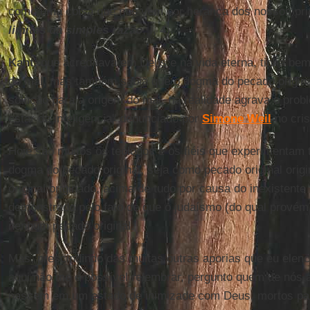
como uma coisa que nos vem por herança dos nossos prim
limites da simples razão
, I, 4).
Kant
, que acreditava em Deus e na vida eterna, tinha bem
do mal, mas também sabia que o dogma do pecado origina
solução para a origem do mal, na realidade agrava o prob
estar da inteligência" denunciado por
Simone Weil
no cris
Hoje são muitos os teólogos e os fiéis que experimentam 
dogma do pecado original, seja como pecado original orig
original originado, acima de tudo por causa do inexistente
demonstrado pelo fato de que o judaísmo (do qual prové
nenhum pecado original.
Mas, prescindindo das muitas outras aporias que eu elen
aqui não me é possível relembrar, pergunto quem de nós 
nascem em um estado de inimizade com Deus, mortos para 