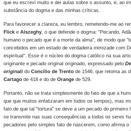
que eu escrevi muito e dei aulas sobre o assunto, e, ao i
substância do dogma e das minhas críticas.
Para favorecer a clareza, eu lembro, remetendo-me ao r
Flick
e
Alszeghy
, o que defende o dogma: "Pecando, Adão
humano o pecado que é a morte da alma", de modo que "t
concebidos em um estado de verdadeira inimizade com D
espiritual". Esse é o núcleo do dogma católico na sua arti
originante e pecado original originado, expressado pelo
De
originali
do
Concílio de Trento
de 1546, que retoma as 
Cartago
de 418 e do de
Orange
de 529.
Portanto, não se trata simplesmente do fato de que a hum
que que muitos enfatizaram em todos os tempos), mas mu
fato de que tal "tortura" se deve a um pecado do primeir
se transmite nas suas consequências a todos os seres 
pecadores pelo simples fato de nascerem, como afirma o