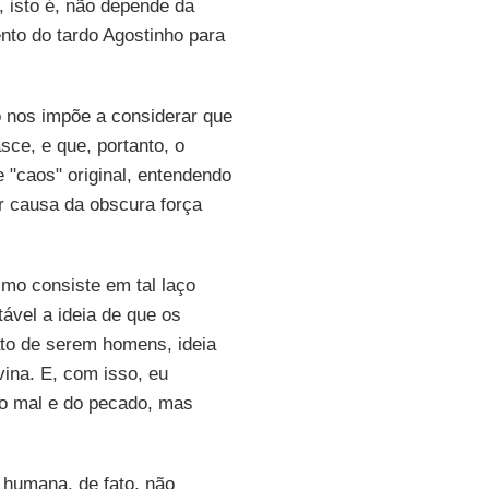
, isto é, não depende da
to do tardo Agostinho para
o nos impõe a considerar que
ce, e que, portanto, o
 "caos" original, entendendo
r causa da obscura força
smo consiste em tal laço
ável a ideia de que os
to de serem homens, ideia
vina. E, com isso, eu
o mal e do pecado, mas
 humana, de fato, não