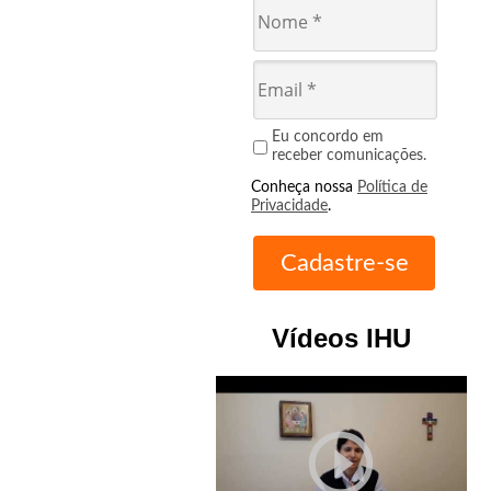
Eu concordo em
receber comunicações.
Conheça nossa
Política de
Privacidade
.
Vídeos IHU
play_circle_outline