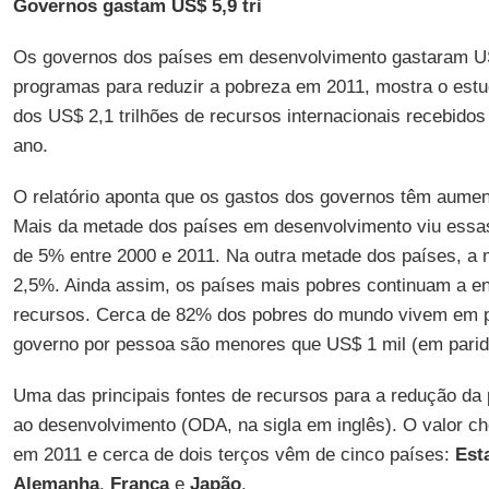
Governos gastam US$ 5,9 tri
Os governos dos países em desenvolvimento gastaram US
programas para reduzir a pobreza em 2011, mostra o estud
dos US$ 2,1 trilhões de recursos internacionais recebido
ano.
O relatório aponta que os gastos dos governos têm aumen
Mais da metade dos países em desenvolvimento viu ess
de 5% entre 2000 e 2011. Na outra metade dos países, a 
2,5%. Ainda assim, os países mais pobres continuam a enf
recursos. Cerca de 82% dos pobres do mundo vivem em p
governo por pessoa são menores que US$ 1 mil (em parid
Uma das principais fontes de recursos para a redução da 
ao desenvolvimento (ODA, na sigla em inglês). O valor c
em 2011 e cerca de dois terços vêm de cinco países:
Est
Alemanha
,
França
e
Japão
.