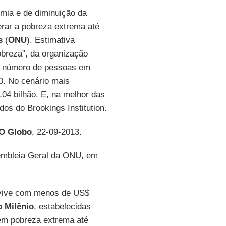
mia e de diminuição da
rar a pobreza extrema até
s
(
ONU
). Estimativa
obreza”, da organização
 o número de pessoas em
0. No cenário mais
,04 bilhão. E, na melhor das
dos do Brookings Institution.
O Globo
, 22-09-2013.
sembleia Geral da ONU, em
 vive com menos de US$
 Milênio
, estabelecidas
em pobreza extrema até