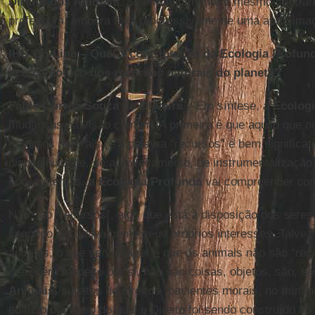
Direito dos Animais
. Sistematicamente é mesmo contrári
professam, embora haja progressivamente uma aproxima
IHU On-Line – Qual a contribuição da Ecologia Profund
acerca do uso dos recursos naturais do planeta?
Fábio Corrêa Souza de Oliveira
– Em síntese, a
Ecolog
mudanças na visão comum. A primeira é que aquilo que 
recursos naturais (e a palavra “recursos” é bem significat
disponibilidade, de aproveitamento, de instrumentalização
ecossistemas, a
Ecologia Profunda
vai compreender como
Não são “recursos”, algo que está à disposição dos sere
segundo exclusivamente seus próprios interesses. Talvez
animais, o que se vai dizer é que os animais não são “rec
merecem respeito por si, não são coisas, objetos, são, s
Animais
, sujeitos de direitos (pacientes morais, no míni
edifício por meio do qual o Direito foi sendo construído a