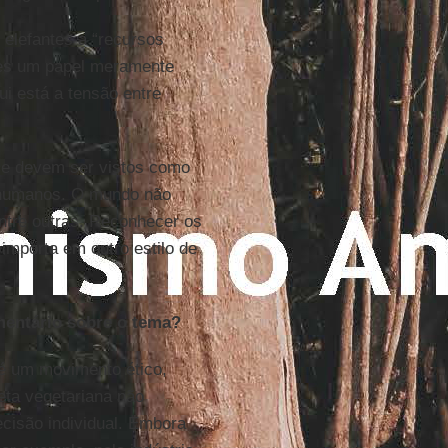
 elefantes a “recursos
eles um papel meramente
ui está a tensão entre
s e devem ser vistos como
s humanos. O mundo não
ntre outras. Reconhecer os
 importa em outro estilo de
mentário sobre o tema?
é um movimento ético,
ieta vegetariana não
isão individual. Embora