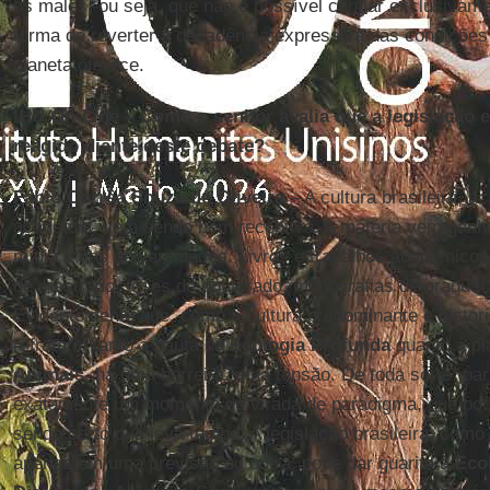
os males, ou seja, que não é possível confiar exclusivam
forma de reverter a decadência expressiva das condições 
planeta oferece.
IHU On-Line – Como o senhor avalia que a legislação e 
reagido diante deste debate?
Fábio Corrêa Souza de Oliveira
– A cultura brasileira, 
academia, vem sendo bem receptiva. A matéria vem ganh
mídia e nas universidades. Livros e trabalhos acadêmicos
de mestrado, teses de doutorado, monografias de graduaç
Evidentemente que, como a cultura predominante e histor
refratária tanto à pauta da
Ecologia Profunda
quanto à pl
Animais
, há uma barreira, uma tensão. De toda sorte, p
exatamente um momento de virada de paradigma, que pode
sendo certo que leva tempo. A legislação brasileira, como 
apenas em uma previsão ou outra, pode dar guarita à
Ecol