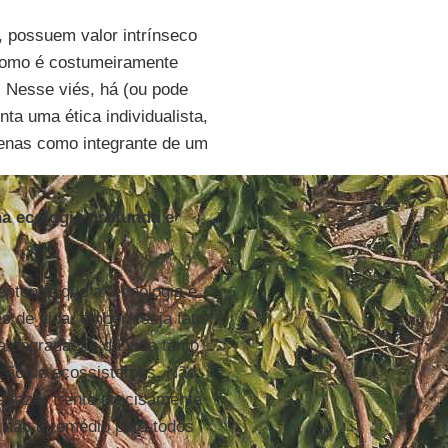
, possuem valor intrínseco
Como é costumeiramente
 Nesse viés, há (ou pode
nta uma ética individualista,
penas como integrante de um
a ecologia profunda e
ntende que a tecnologia é
s de vida, embora seja fato
a degradação da vida tanto
ação de ecossistemas. Não
a fazer frente precisamente
 não é remédio para todos