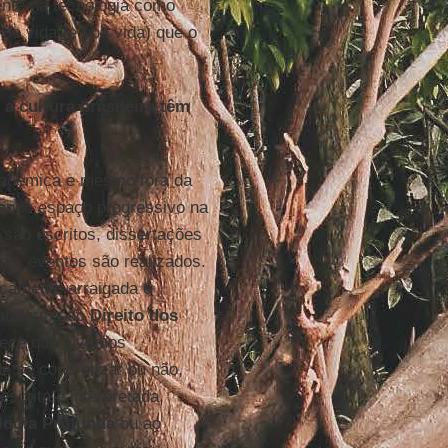
ente na tecnologia como
de vida (e boa vida) que o
a cultura brasileira têm
acadêmica e mesmo fora da
ando espaço progressivo na
 são escritos, dissertações
ão, eventos são realizados.
icamente arraigada é
ataforma do
Direito dos
arece que vivemos
 se concretizar ou não,
escrita e interpretada,
ogia Profunda
ou ao