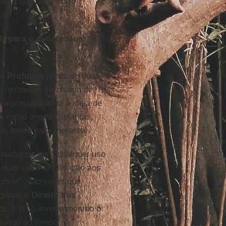
a ao que um e outro
ção.
a para o debate atual
ia Profunda
promove duas
normalmente se chama de
iva porque traduz a ideia de
), como animais, plantas,
 tendo valor inerente.
s humanos para qualquer uso
 mais claro em relação aos
ursos”, são seres que
egundo o
Direito dos
mo). E isso inverte mesmo o
o longo do tempo.