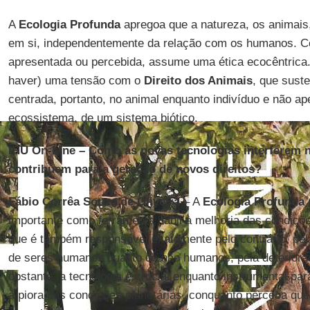
A
Ecologia Profunda
apregoa que a natureza, os animais
em si, independentemente da relação com os humanos. 
apresentada ou percebida, assume uma ética ecocêntrica.
haver) uma tensão com o
Direito dos Animais
, que suste
centrada, portanto, no animal enquanto indivíduo e não a
ecossistema, de um sistema biótico.
IHU On-Line – Como as novas tecnologias interferem n
contribuem para a geração de novos direitos?
Fábio Corrêa Souza de Oliveira
– A
Ecologia Profunda
e
importante como ferramenta hábil à melhoria das condiçõe
que é também responsável exatamente pelo contrário, pel
de seres humanos quanto de não humanos, pela deterior
obstante, a tecnologia é crucial enquanto instrumental par
à piora das condições planetárias, conquanto perceba que