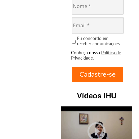
Eu concordo em
receber comunicações.
Conheça nossa
Política de
Privacidade
.
Vídeos IHU
play_circle_outline