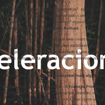
Reduzir os peixes a “estoques pesqueiros”, as aves ou os
naturais” é esfumaçar o indivíduo no todo, conferindo a 
instrumental em proveito do “equilíbrio” ecossistêmico. Aq
Ecologia Profunda
e
Direito dos Animais
.
A natureza é limitada, os seres que nela vivem são finito
indivíduos que são. Não existem para satisfazer desejo
existe para a humanidade. A humanidade é uma espécie e
direitos animais afeta alegados “direitos humanos”, isto é,
vida.
IHU On-Line – Gostaria de acrescentar mais algum co
Fábio Corrêa Souza de Oliveira
– A
Ecologia Profunda
filosófico com considerável abertura: por exemplo, vê a d
exatamente como um imperativo moral, mas como uma dec