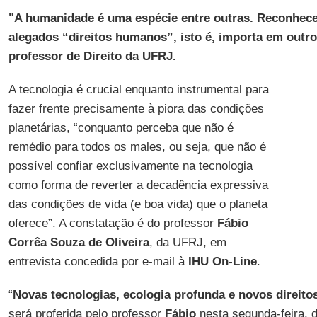
"A humanidade é uma espécie entre outras. Reconhecer
alegados “direitos humanos”, isto é, importa em outro 
professor de Direito da UFRJ.
A tecnologia é crucial enquanto instrumental para
fazer frente precisamente à piora das condições
planetárias, “conquanto perceba que não é
remédio para todos os males, ou seja, que não é
possível confiar exclusivamente na tecnologia
como forma de reverter a decadência expressiva
das condições de vida (e boa vida) que o planeta
oferece”. A constatação é do professor
Fábio
Corrêa Souza de Oliveira
, da UFRJ, em
entrevista concedida por e-mail à
IHU On-Line
.
“
Novas tecnologias, ecologia profunda e novos direito
será proferida pelo professor
Fábio
nesta segunda-feira, d