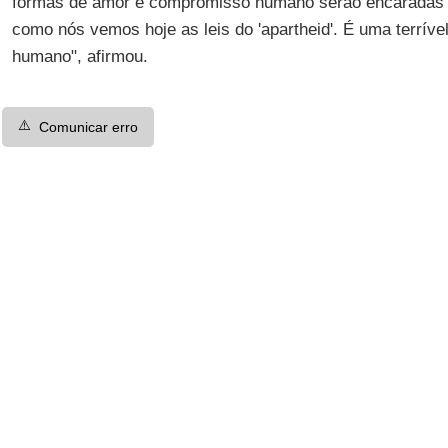
formas de amor e compromisso humano serão encaradas 
como nós vemos hoje as leis do 'apartheid'. É uma terríve
humano", afirmou.
⚠️
Comunicar erro