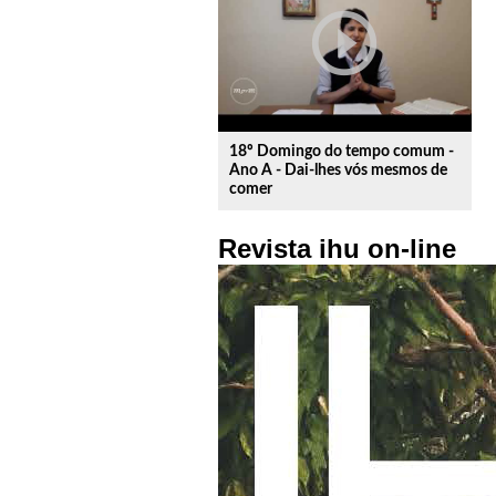
play_circle_outline
18º Domingo do tempo comum -
Ano A - Dai-lhes vós mesmos de
comer
Revista ihu on-line