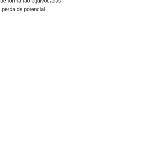
de forma tão equivocadas
l perda de potencial