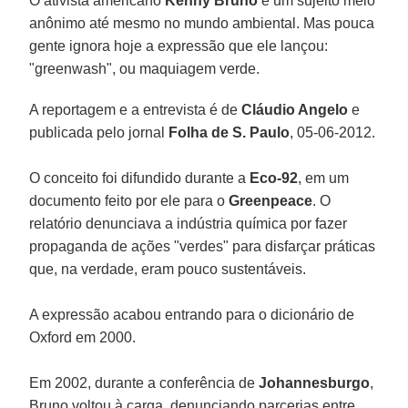
O ativista americano
Kenny Bruno
é um sujeito meio
anônimo até mesmo no mundo ambiental. Mas pouca
gente ignora hoje a expressão que ele lançou:
"greenwash", ou maquiagem verde.
A reportagem e a entrevista é de
Cláudio Angelo
e
publicada pelo jornal
Folha de S. Paulo
, 05-06-2012.
O conceito foi difundido durante a
Eco-92
, em um
documento feito por ele para o
Greenpeace
. O
relatório denunciava a indústria química por fazer
propaganda de ações "verdes" para disfarçar práticas
que, na verdade, eram pouco sustentáveis.
A expressão acabou entrando para o dicionário de
Oxford em 2000.
Em 2002, durante a conferência de
Johannesburgo
,
Bruno voltou à carga, denunciando parcerias entre