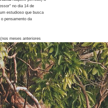
essor" no dia 14 de
"um estudioso que busca
o o pensamento da
h
(nos meses anteriores
de 1968, depois de ter
s em preparação ao Jubileu
ogo "não sem sérias perguntas
 teologia pós-conciliar
er sejunctus
, acompanho
mente pelo fato de estar
entes. E posso dizer que,
idade expressas a esse