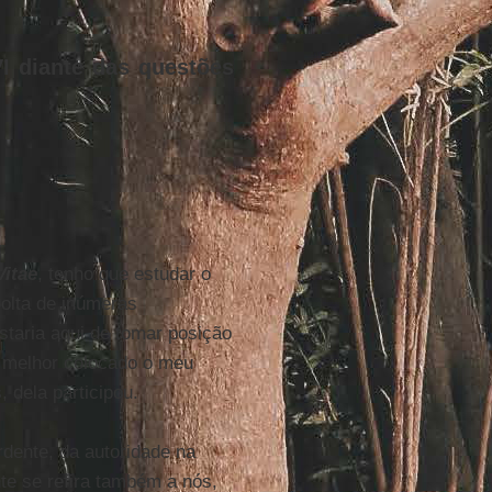
VI diante das questões
itae
, tenho que estudar o
colta de inúmeras
staria aqui de tomar posição
a melhor colocado o meu
, dela participou.
rdente, da autoridade na
e se refira também a nós,