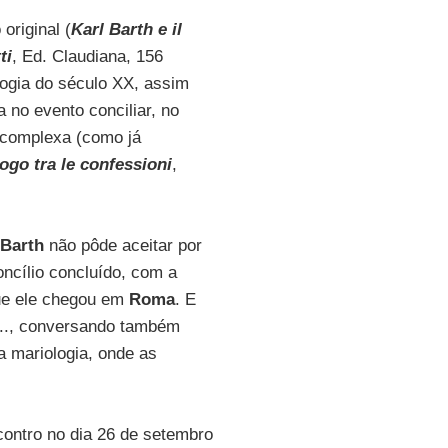
original (
Karl Barth e il
ti
, Ed. Claudiana, 156
ogia do século XX, assim
a no evento conciliar, no
o complexa (como já
logo tra le confessioni
,
Barth
não pôde aceitar por
ncílio concluído, com a
ue ele chegou em
Roma
. E
s..., conversando também
 mariologia, onde as
ncontro no dia 26 de setembro