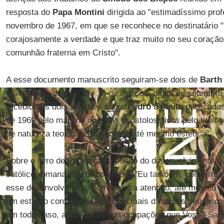
resposta do
Papa Montini
dirigida ao "estimadíssimo prof
novembro de 1967, em que se reconhece no destinatário 
corajosamente a verdade e que traz muito no seu coraçã
comunhão fraterna em Cristo".
A esse documento manuscrito seguiram-se dois de
Bart
gravemente doente): de 16 de março e de 28 de setembro 
recebido os dois volumes sobre
Pedro
e
Paulo
publicado
de 1969 pelo martírio dos dois apóstolos: lidos pelo teól
de natureza teológica, histórica e até mesmo estética".
Sobre o livro de
Pedro
, a propósito do desenvolvimento da
católico-romana,
Barth
confessa: "Eu também, como
frat
esse desenvolvimento com intensa atenção, até mesmo so
em estreito contato pessoal com mais d um dos seus expo
em todo caso, algumas das preocupações que Vossa Sant