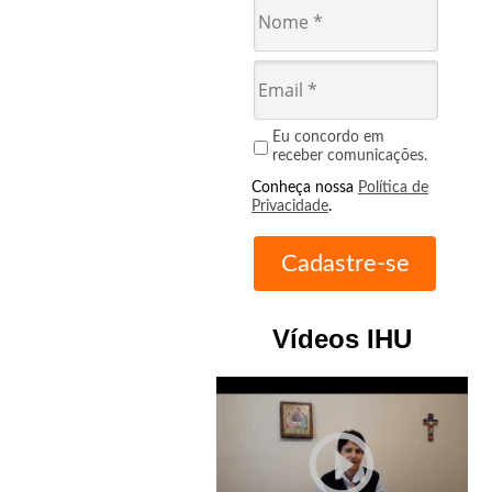
Eu concordo em
receber comunicações.
Conheça nossa
Política de
Privacidade
.
Vídeos IHU
play_circle_outline