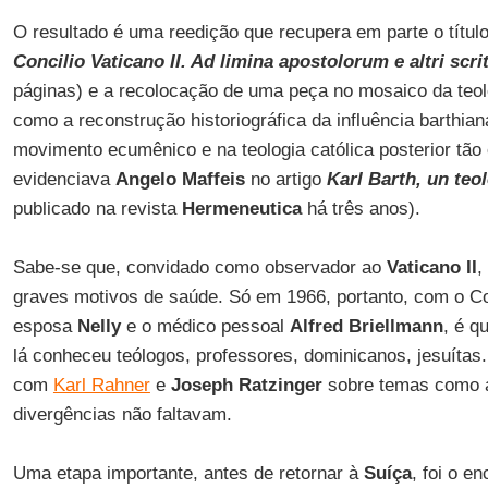
O resultado é uma reedição que recupera em parte o título 
Concilio Vaticano II. Ad limina apostolorum e altri scrit
páginas) e a recolocação de uma peça no mosaico da teol
como a reconstrução historiográfica da influência barthian
movimento ecumênico e na teologia católica posterior tã
evidenciava
Angelo Maffeis
no artigo
Karl Barth, un teo
publicado na revista
Hermeneutica
há três anos).
Sabe-se que, convidado como observador ao
Vaticano II
,
graves motivos de saúde. Só em 1966, portanto, com o Co
esposa
Nelly
e o médico pessoal
Alfred Briellmann
, é q
lá conheceu teólogos, professores, dominicanos, jesuíta
com
Karl Rahner
e
Joseph Ratzinger
sobre temas como a
divergências não faltavam.
Uma etapa importante, antes de retornar à
Suíça
, foi o e