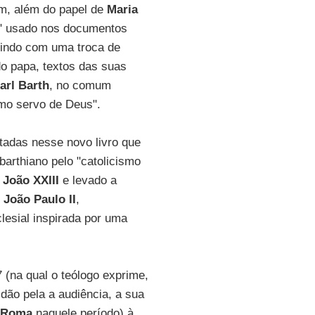
m, além do papel de
Maria
s" usado nos documentos
edindo com uma troca de
do papa, textos das suas
arl Barth
, no comum
imo servo de Deus".
tadas nesse novo livro que
barthiano pelo "catolicismo
r
João XXIII
e levado a
r
João Paulo II
,
lesial inspirada por uma
 (na qual o teólogo exprime,
idão pela a audiência, a sua
Roma
naquele período) à