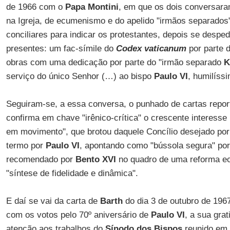
de 1966 com o
Papa Montini
, em que os dois conversara
na Igreja, de ecumenismo e do apelido "irmãos separado
conciliares para indicar os protestantes, depois se desp
presentes: um fac-símile do
Codex vaticanum
por parte 
obras com uma dedicação por parte do "irmão separado
K
serviço do único Senhor (…) ao bispo
Paulo VI
, humilíss
Seguiram-se, a essa conversa, o punhado de cartas repor
confirma em chave "irênico-crítica" o crescente interesse 
em movimento", que brotou daquele Concílio desejado po
termo por
Paulo VI
, apontando como "bússola segura" po
recomendado por
Bento XVI
no quadro de uma reforma ec
"síntese de fidelidade e dinâmica".
E daí se vai da carta de
Barth
do dia 3 de outubro de 1967
com os votos pelo 70º aniversário de
Paulo VI
, a sua grat
atenção aos trabalhos do
Sínodo dos Bispos
reunido em