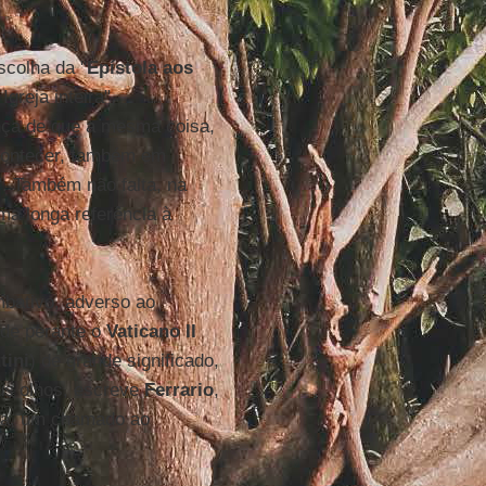
scolha da "
Epístola aos
Igreja inteira",
nça de que a mesma coisa,
contecer, também em
". Também não falta, na
ma longa referência à
mbativo, adverso ao
ude perante o
Vaticano II
tini
) de grande significado,
eus olhos, escreve
Ferrario
,
ica, um chamado ao