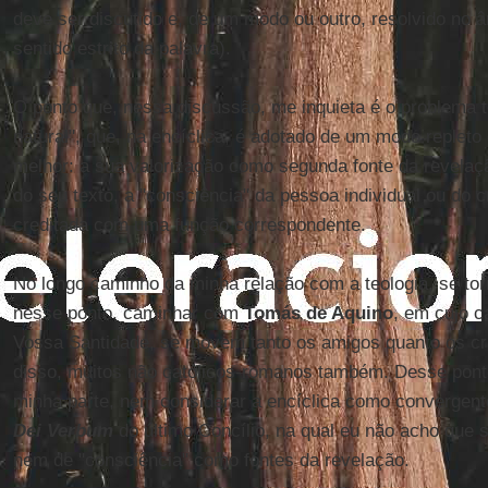
deve ser discutido e, de um modo ou outro, resolvido no â
sentido estrito da palavra).
O ponto que, nessa discussão, me inquieta é o problema t
natural", que, na encíclica, é adotado de um modo repleto
melhor: a sua valorização como segunda fonte da revelação
do seu texto, a "consciência" da pessoa individual ou do cr
creditada com uma função correspondente.
No longo caminho da minha relação com a teologia, se to
nesse ponto, caminhar com
Tomás de Aquino
, em cujo 
Vossa Santidade, se movem tanto os amigos quanto os crí
disso, muitos não católicos-romanos também. Desse ponto
minha parte, nem considerar a encíclica como convergent
Dei Verbum
do último Concílio, na qual eu não acho que se
nem de "consciência" como fontes da revelação.