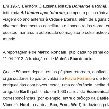
Em 1967, a editora Claudiana editava
Domande a Roma
,
intitulada
Ad limina apostolorum
, composto pela crônic
viagem do ano anterior à
Cidade Eterna
, além de alguns 
diversos documentos conciliares e concentrados sobre te
questão mariana, a autoridade do magistério eclesiástico e
mundo.
A reportagem é de
Marco Roncalli
, publicada no jornal do
11-04-2012. A tradução é de
Moisés Sbardelotto
.
Quase 50 anos depois, essas páginas retornam, confiadas
organizadores (o pastor valdense
Fulvio Ferrario
e o e te
enriquecidas com novos textos: uma conferência inédita 
artigo de
Barth
publicado em 1963 na revista
Ecumenical
correspondências (por exemplo, entre o teólogo da
Basile
Visser 't Hoof
, o cardeal
Bea
,
Ernst Wolf
) traduzidos pel