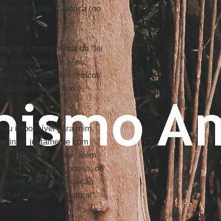
mbito da Igreja Católica (no
eológico fundamental da "lei
 de conseqüências – ou,
 –, e, do lado dos críticos
istão individual, que é
rnou impossível para mim,
caminho, juntamente com
ticos da encíclica e, além
 de vista, eu não posso, de
e com a bela constituição
 fale nem de "lei natural"