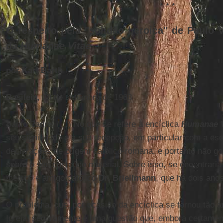
* * *
O respeito pela "solidão heroica" de Paulo 
da
Humanae Vitae
por Karl Barth
Basileia
, 28 de setembro de 1968
Santo Padre! (…) No que se refere à encíclica
Humanae V
seu significado e a sua recepção, em particular com a es
declarações de origem católico-romana, e portanto não go
sobre o seu conteúdo material. Sobre isso, se encontrari
médico e amigo católico
Dr. Briellmann
, que há dois anos
O problema, que, por ocasião da encíclica se tornou tão a
Igreja, seguramente é uma questão que, embora certament