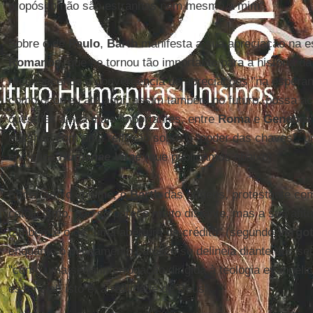
propósito não são estranhas nem mesmo a mim".
Sobre o de
Paulo
,
Barth
manifesta a sua apreciação na e
Romanos
, que se tornou tão importante para a história da 
reconhecendo a convergência de apreciações "na espera
como ocorreu até aqui, assim também no futuro, possa a
questões ainda mais importantes, entre
Roma
e
Genebra
missiva, com uma reflexão sobre o "poder das chaves", u
encíclica
Humanae Vitae
(que publicamos abaixo).
Encerrado o volume, o
Barth
das origens, protestante co
catolicismo, não só parece muito distante, mas a sua atit
também é o de "uma abertura de crédito" (segundo
Vergot
enquanto o pensamento católico se delineia diante dos s
"como uma séria interrogação dirigida à teologia evangél
essencial, isto é, à realidade de Deus".