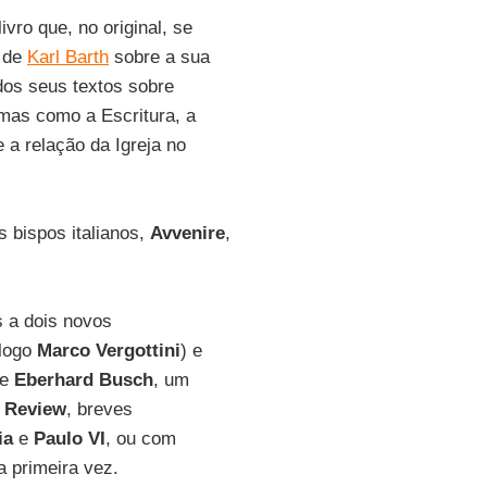
 livro que, no original, se
a de
Karl Barth
sobre a sua
dos seus textos sobre
mas como a Escritura, a
 a relação da Igreja no
s bispos italianos,
Avvenire
,
 a dois novos
ólogo
Marco Vergottini
) e
de
Eberhard Busch
, um
 Review
, breves
ia
e
Paulo VI
, ou com
a primeira vez.