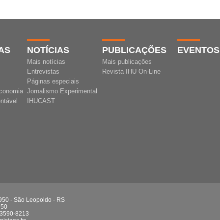
AS
NOTÍCIAS
PUBLICAÇÕES
EVENTOS
Mais notícias
Mais publicações
Entrevistas
Revista IHU On-Line
Páginas especiais
conomia
Jornalismo Experimental
ntável
IHUCAST
 950 - São Leopoldo - RS
750
 3590-8213