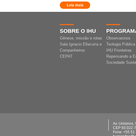
Leia mais
SOBRE O IHU
PROGRAM
Gênese, missão e rotas
Observasinos
Sala Ignacio Ellacuría e
Teologia Pública
Companheiros
IHU Fronteiras
CEPAT
Repensando a E
Sociedade Suste
Av. Unisinos,
CEP 93.022-
Fone: +55 51