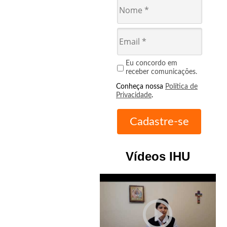
Eu concordo em
receber comunicações.
Conheça nossa
Política de
Privacidade
.
Vídeos IHU
play_circle_outline