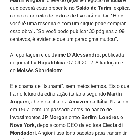
Martin Angioni
, chefe do gigante negócio na
Itália
e
que deverá estar presente no
Salão de Turim
, explica
como o conceito de texto e de livro irá mudar. "Hoje,
você lê uma resenha e com um clique pode comprar
essa obra". "Se você pode publicar 30 páginas a 99
centavos, é evidente que um paradigma mudou".
A reportagem é de
Jaime D’Alessandro
, publicada
no jornal
La Repubblica
, 07-04-2012. A tradução é
de
Moisés Sbardelotto
.
Ele chama de "tsunami", sem meios termos. Eis o que
há no futuro da editoração italiana segundo
Martin
Angioni
, chefe da filial da
Amazon
na
Itália
. Nascido
em 1967, com um passado antes no banco de
investimentos
JP Morgan
entre
Berlim
,
Londres
e
Nova York
, depois como CEO da editora
Electa di
Mondadori
, Angioni usa tons pacatos para transmitir