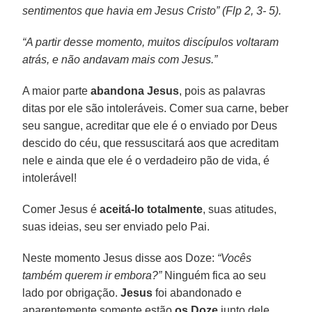
sentimentos que havia em Jesus Cristo” (Flp 2, 3- 5).
“A partir desse momento, muitos discípulos voltaram
atrás, e não andavam mais com Jesus.”
A maior parte
abandona Jesus
, pois as palavras
ditas por ele são intoleráveis. Comer sua carne, beber
seu sangue, acreditar que ele é o enviado por Deus
descido do céu, que ressuscitará aos que acreditam
nele e ainda que ele é o verdadeiro pão de vida, é
intolerável!
Comer Jesus é
aceitá-lo totalmente
, suas atitudes,
suas ideias, seu ser enviado pelo Pai.
Neste momento Jesus disse aos Doze:
“Vocês
também querem ir embora?”
Ninguém fica ao seu
lado por obrigação.
Jesus
foi abandonado e
aparentemente somente estão
os Doze
junto dele.