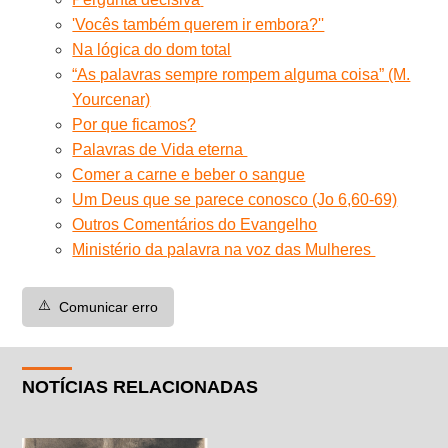
'Vocês também querem ir embora?''
Na lógica do dom total
“As palavras sempre rompem alguma coisa” (M.
Yourcenar)
Por que ficamos?
Palavras de Vida eterna
Comer a carne e beber o sangue
Um Deus que se parece conosco (Jo 6,60-69)
Outros Comentários do Evangelho
Ministério da palavra na voz das Mulheres
⚠️
Comunicar erro
NOTÍCIAS RELACIONADAS