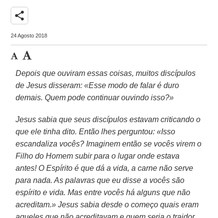
share
24 Agosto 2018
Depois que ouviram essas coisas, muitos discípulos
de Jesus disseram: «Esse modo de falar é duro
demais. Quem pode continuar ouvindo isso?»
Jesus sabia que seus discípulos estavam criticando o
que ele tinha dito. Então lhes perguntou: «Isso
escandaliza vocês? Imaginem então se vocês virem
o
Filho do Homem subir para o lugar onde estava
antes! O Espírito é que dá a vida, a carne não serve
para nada. As palavras que eu disse a vocês são
espírito e vida. Mas entre vocês há alguns que não
acreditam.» Jesus sabia desde o começo quais eram
aqueles que não acreditavam e quem seria o
traidor.