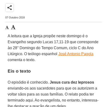
share
07 Outubro 2016
A leitura que a Igreja propõe neste domingo é o
Evangelho segundo Lucas 17,11-19 que corresponde
ào 28° Domingo do Tempo Comum, ciclo C do Ano
Litúrgico. O teólogo espanhol
José Antonio Pagola
comenta o texto.
Eis o texto
O episódio é conhecido.
Jesus cura dez leprosos
enviando-os aos sacerdotes para que os autorizem a
voltar sãos para as suas famílias. O relato podia ter
terminado aqui. Ao evangelista, no entanto, interessa-
lhe destacar a reação de um deles.