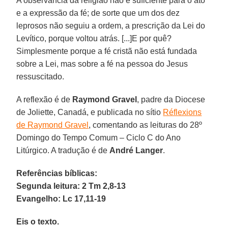
A observância da religião não é suficiente para o ato
e a expressão da fé; de sorte que um dos dez
leprosos não seguiu a ordem, a prescrição da Lei do
Levítico, porque voltou atrás. [...]E por quê?
Simplesmente porque a fé cristã não está fundada
sobre a Lei, mas sobre a fé na pessoa do Jesus
ressuscitado.
A reflexão é de
Raymond Gravel
, padre da Diocese
de Joliette, Canadá, e publicada no sítio
Réflexions
de Raymond Gravel
, comentando as leituras do 28º
Domingo do Tempo Comum – Ciclo C do Ano
Litúrgico. A tradução é de
André Langer
.
Referências bíblicas:
Segunda leitura: 2 Tm 2,8-13
Evangelho: Lc 17,11-19
Eis o texto.