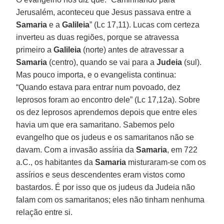
Jerusalém, aconteceu que Jesus passava entre a
Samaria
e a
Galileia
” (Lc 17,11). Lucas com certeza
inverteu as duas regiões, porque se atravessa
primeiro a
Galileia
(norte) antes de atravessar a
Samaria
(centro), quando se vai para a
Judeia
(sul).
Mas pouco importa, e o evangelista continua:
“Quando estava para entrar num povoado, dez
leprosos foram ao encontro dele” (Lc 17,12a). Sobre
os dez leprosos aprendemos depois que entre eles
havia um que era samaritano. Sabemos pelo
evangelho que os judeus e os samaritanos não se
davam. Com a invasão assíria da
Samaria
, em 722
a.C., os habitantes da
Samaria
misturaram-se com os
assírios e seus descendentes eram vistos como
bastardos. É por isso que os judeus da Judeia não
falam com os samaritanos; eles não tinham nenhuma
relação entre si.