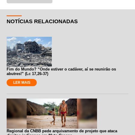
NOTÍCIAS RELACIONADAS
Fim do Mundo? “Onde estiver o cadáver, aí se reunirão os
abutres!” (Lc 17,26-37)
LER MAIS
Regional da CNBB pede arquivamento de projeto que ataca