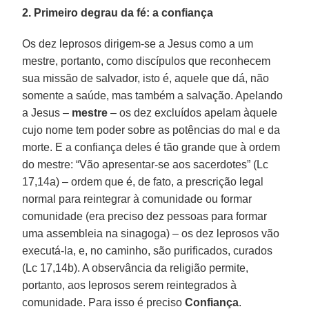
2. Primeiro degrau da fé: a confiança
Os dez leprosos dirigem-se a Jesus como a um
mestre, portanto, como discípulos que reconhecem
sua missão de salvador, isto é, aquele que dá, não
somente a saúde, mas também a salvação. Apelando
a Jesus –
mestre
– os dez excluídos apelam àquele
cujo nome tem poder sobre as potências do mal e da
morte. E a confiança deles é tão grande que à ordem
do mestre: “Vão apresentar-se aos sacerdotes” (Lc
17,14a) – ordem que é, de fato, a prescrição legal
normal para reintegrar à comunidade ou formar
comunidade (era preciso dez pessoas para formar
uma assembleia na sinagoga) – os dez leprosos vão
executá-la, e, no caminho, são purificados, curados
(Lc 17,14b). A observância da religião permite,
portanto, aos leprosos serem reintegrados à
comunidade. Para isso é preciso
Confiança
.