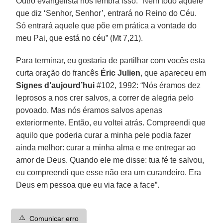
Outro evangelista nos lembra isso: “Nem todo aquele
que diz ‘Senhor, Senhor’, entrará no Reino do Céu.
Só entrará aquele que põe em prática a vontade do
meu Pai, que está no céu” (Mt 7,21).
Para terminar, eu gostaria de partilhar com vocês esta
curta oração do francês
Éric Julien
, que apareceu em
Signes d’aujourd’hui
#102, 1992: “Nós éramos dez
leprosos a nos crer salvos, a correr de alegria pelo
povoado. Mas nós éramos salvos apenas
exteriormente. Então, eu voltei atrás. Compreendi que
aquilo que poderia curar a minha pele podia fazer
ainda melhor: curar a minha alma e me entregar ao
amor de Deus. Quando ele me disse: tua fé te salvou,
eu compreendi que esse não era um curandeiro. Era
Deus em pessoa que eu via face a face”.
⚠️
Comunicar erro