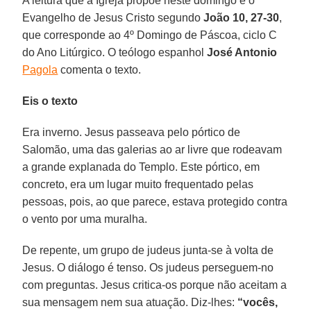
A leitura que a Igreja propõe neste domingo é o
Evangelho de Jesus Cristo segundo
João 10, 27-30
,
que corresponde ao 4º Domingo de Páscoa, ciclo C
do Ano Litúrgico. O teólogo espanhol
José Antonio
Pagola
comenta o texto.
Eis o texto
Era inverno. Jesus passeava pelo pórtico de
Salomão, uma das galerias ao ar livre que rodeavam
a grande explanada do Templo. Este pórtico, em
concreto, era um lugar muito frequentado pelas
pessoas, pois, ao que parece, estava protegido contra
o vento por uma muralha.
De repente, um grupo de judeus junta-se à volta de
Jesus. O diálogo é tenso. Os judeus perseguem-no
com preguntas. Jesus critica-os porque não aceitam a
sua mensagem nem sua atuação. Diz-lhes:
“vocês,