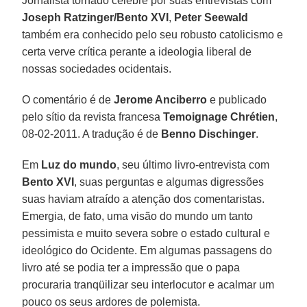
Jornalista tornado célebre por suas entrevistas com
Joseph Ratzinger/Bento XVI
,
Peter Seewald
também era conhecido pelo seu robusto catolicismo e
certa verve crítica perante a ideologia liberal de
nossas sociedades ocidentais.
O comentário é de
Jerome Anciberro
e publicado
pelo sítio da revista francesa
Temoignage Chrétien
,
08-02-2011. A tradução é de
Benno Dischinger
.
Em
Luz do mundo
, seu último livro-entrevista com
Bento XVI
, suas perguntas e algumas digressões
suas haviam atraído a atenção dos comentaristas.
Emergia, de fato, uma visão do mundo um tanto
pessimista e muito severa sobre o estado cultural e
ideológico do Ocidente. Em algumas passagens do
livro até se podia ter a impressão que o papa
procuraria tranqüilizar seu interlocutor e acalmar um
pouco os seus ardores de polemista.