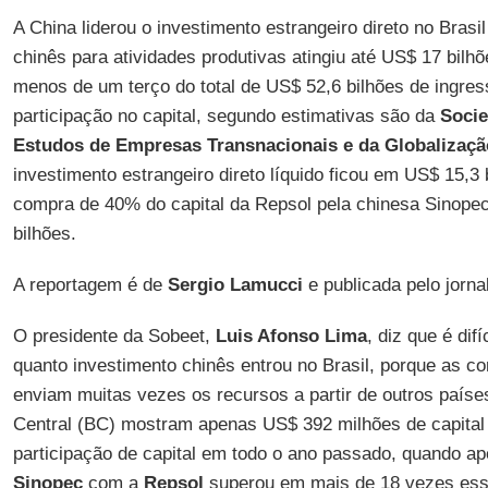
A China liderou o investimento estrangeiro direto no Brasi
chinês para atividades produtivas atingiu até US$ 17 bil
menos de um terço do total de US$ 52,6 bilhões de ingre
participação no capital, segundo estimativas são da
Socie
Estudos de Empresas Transnacionais e da Globalizaçã
investimento estrangeiro direto líquido ficou em US$ 15,3 
compra de 40% do capital da Repsol pela chinesa Sinopec
bilhões.
A reportagem é de
Sergio Lamucci
e publicada pelo jorna
O presidente da Sobeet,
Luis Afonso Lima
, diz que é dif
quanto investimento chinês entrou no Brasil, porque as c
enviam muitas vezes os recursos a partir de outros país
Central (BC) mostram apenas US$ 392 milhões de capital
participação de capital em todo o ano passado, quando a
Sinopec
com a
Repsol
superou em mais de 18 vezes esse