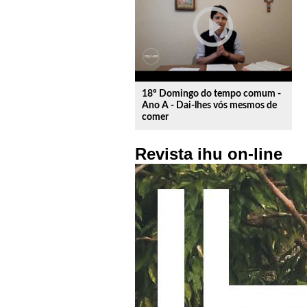
play_circle_outline
18º Domingo do tempo comum -
Ano A - Dai-lhes vós mesmos de
comer
Revista ihu on-line