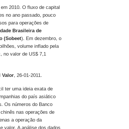
l em 2010. O fluxo de capital
hões no ano passado, pouco
ssos para operações de
dade Brasileira de
o (Sobeet
). Em dezembro, o
bilhões, volume inflado pela
, no valor de US$ 7,1
l
Valor
, 26-01-2011.
ícil ter uma ideia exata de
ompanhias do país asiático
es. Os números do Banco
 chinês nas operações de
penas a operação da
 valor. A análise dos dados