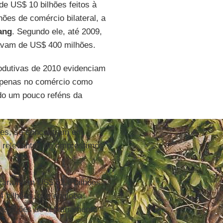
e US$ 10 bilhões feitos à
ões de comércio bilateral, a
ang
. Segundo ele, até 2009,
avam de US$ 400 milhões.
odutivas de 2010 evidenciam
 apenas no comércio como
do um pouco reféns da
tes, se concentram em
s relevantes de empréstimos
icaram em US$ 52,6 bilhões
4 bilhões, que engloba
perações de repatriamento