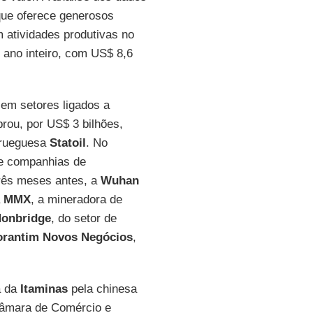
que oferece generosos
m atividades produtivas no
 ano inteiro, com US$ 8,6
em setores ligados a
ou, por US$ 3 bilhões,
norueguesa
Statoil
. No
te companhias de
Três meses antes, a
Wuhan
a
MMX
, a mineradora de
onbridge
, do setor de
orantim
Novos Negócios
,
a da
Itaminas
pela chinesa
 Câmara de Comércio e