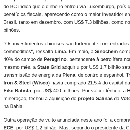
do BC indica que o dinheiro entrou via Luxemburgo, país 
benefícios fiscais, aparecendo como o maior investidor e
Brasil, tanto em dezembro, com US$ 7,3 bilhões, como no
bilhões.
"Os investimentos chineses são fortemente concentrados 
commodities", ressalta
Lima
. Em maio, a
Sinochem
compr
40% do campo de
Peregrino
, pertencente à petrolífera 
mesmo mês, a
State Grid
adquiriu por US$ 1,7 bilhão se
transmissão de energia da
Plena
, de controle espanhol. 
Iron & Steel
(
Wisco
) havia comprado 21,5% do capital d
Eike Batista
, por US$ 400 milhões. Por valor idêntico, a
H
mineração, fechou a aquisição do
projeto Salinas
da
Vot
na Bahia.
Outra operação de vulto anunciada neste ano foi a compr
ECE
, por US$ 1,2 bilhão. Mas, segundo o presidente da