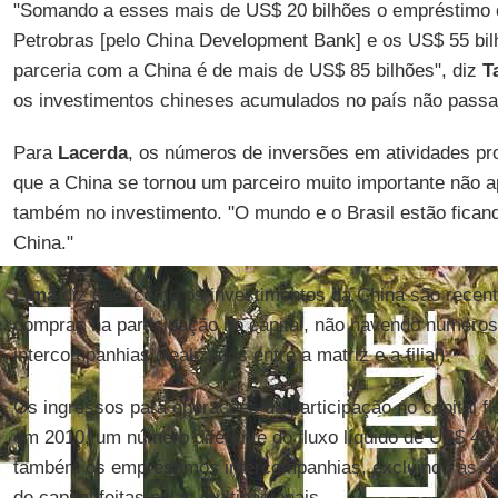
"Somando a esses mais de US$ 20 bilhões o empréstimo d
Petrobras [pelo China Development Bank] e os US$ 55 bilh
parceria com a China é de mais de US$ 85 bilhões", diz
T
os investimentos chineses acumulados no país não pass
Para
Lacerda
, os números de inversões em atividades pr
que a China se tornou um parceiro muito importante não
também no investimento. "O mundo e o Brasil estão fican
China."
Lima
diz que, como os investimentos da China são recen
compras na participação no capital, não havendo número
intercompanhias (realizados entre a matriz e a filial).
Os ingressos para operações de participação no capital f
em 2010, um número diferente do fluxo líquido de US$ 48,
também os empréstimos intercompanhias, excluindo as o
de capital feitas pelas multinacionais.