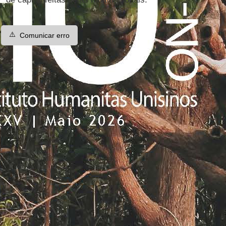
⚠️
Comunicar erro