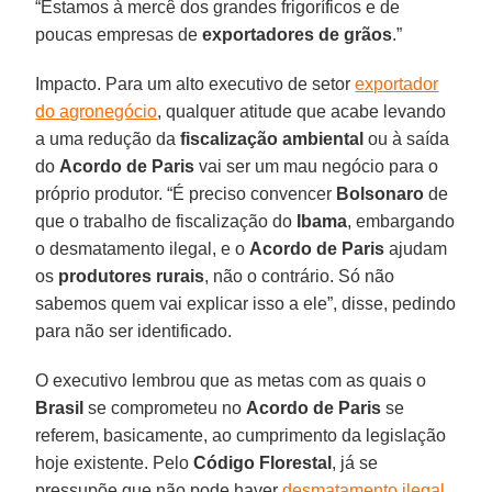
“Estamos à mercê dos grandes frigoríficos e de
poucas empresas de
exportadores de grãos
.”
Impacto. Para um alto executivo de setor
exportador
do agronegócio
, qualquer atitude que acabe levando
a uma redução da
fiscalização ambiental
ou à saída
do
Acordo de Paris
vai ser um mau negócio para o
próprio produtor. “É preciso convencer
Bolsonaro
de
que o trabalho de fiscalização do
Ibama
, embargando
o desmatamento ilegal, e o
Acordo de Paris
ajudam
os
produtores rurais
, não o contrário. Só não
sabemos quem vai explicar isso a ele”, disse, pedindo
para não ser identificado.
O executivo lembrou que as metas com as quais o
Brasil
se comprometeu no
Acordo de Paris
se
referem, basicamente, ao cumprimento da legislação
hoje existente. Pelo
Código Florestal
, já se
pressupõe que não pode haver
desmatamento ilegal