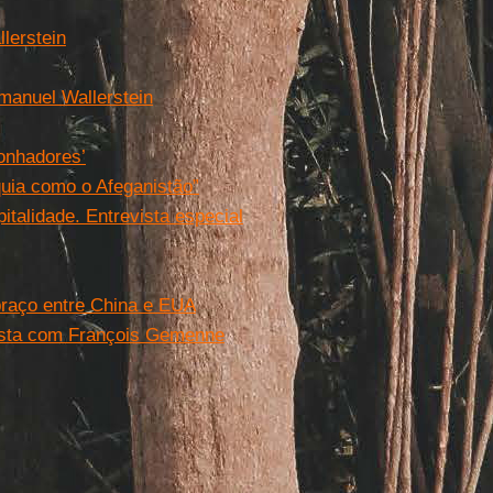
lerstein
mmanuel Wallerstein
sonhadores’
uia como o Afeganistão”
talidade. Entrevista especial
braço entre China e EUA
vista com François Gemenne