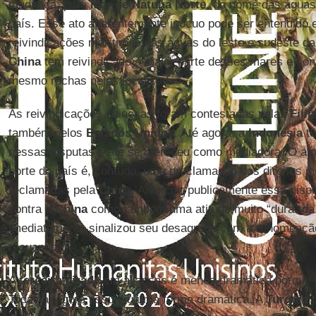
mudança, para
Mar de Natuna Norte
, do nome das águas
país. Esse ato aparentemente inócuo pode ser entendido 
reivindicações marítimas nas águas do leste e sudeste d
China
tem reivindicado a maior parte desses mares e con
mesmo rochas neles localizadas.
As reivindicações chinesas foram contestadas pelas
Fili
também pelos
Estados Unidos
. Até agora, a
Indonésia
te
nessas disputas e até se ofereceu como mediadora. O at
norte do país é, contudo, uma proclamação dos direitos i
reclamadas pela
China.
Anunciar publicamente essa disp
contra a
China
como também uma atitude muito “dura” d
imediatamente sinalizou seu desagrado com a renomeaçã
recuando.
A
terceira virada
em alianças é menos dramática porque 
Todavia, agora assumiu uma forma dramática. A
Turquia
p