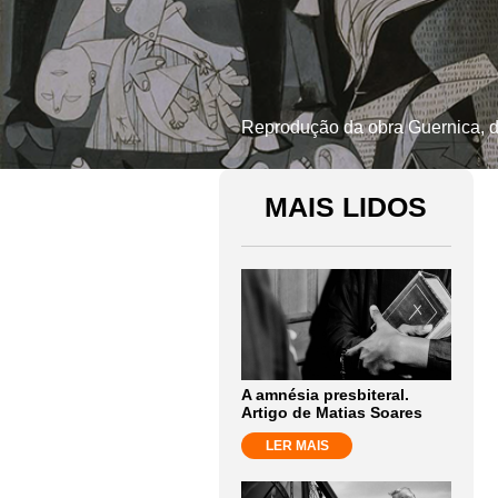
Reprodução da obra Guernica, d
MAIS LIDOS
A amnésia presbiteral.
Artigo de Matias Soares
LER MAIS