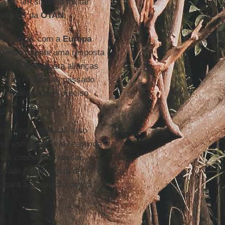
a de um sistema militar
 aliados da
OTAN.
ões turcas com a
Europa
é simplesmente uma resposta
 implicações para alianças
ra de relegar ao passado
Também aqui é preciso
a crise estrutural. Isso
se estrutural seja resolvida
mos concentrar nossas
o lado progressista da
o, para a resolução dessa