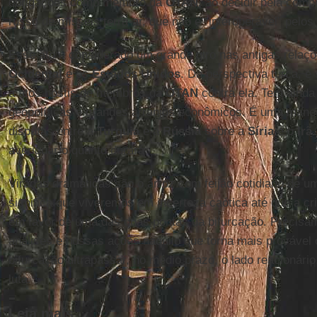
obrigações como membro da
OTAN,
ao decidir pela compr
russo de mísseis terra-ar, que não é “interoperável” pelos
Esse ato é considerado um grande giro nas antigas relaç
Ocidental
e os
Estados Unidos
. Da perspectiva turca, 
a atos hostis de membros da
OTAN
contra ela. Tem ainda
geopolíticas e grandes arranjos econômicos. É uma manei
disputas entre a
Turquia
e a
Rússia
sobre a
Síria
e o
Irã.
averiguar o quanto durará.
Viradas dramáticas são o arroz com feijão cotidiano de um
significa que viveremos em incerteza caótica até que a cri
em favor de uma das duas pontas da bifurcação. Precisa
análises e nossas ações naquilo que torna mais provável 
bifurcação ultrapassar, no médio prazo, o lado reacionári
luta.
Leia mais