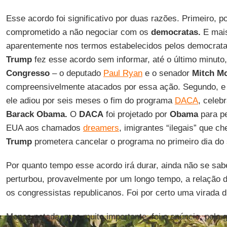
Esse acordo foi significativo por duas razões. Primeiro, 
comprometido a não negociar com os
democratas.
E mais
aparentemente nos termos estabelecidos pelos democratas
Trump
fez esse acordo sem informar, até o último minuto,
Congresso
– o deputado
Paul Ryan
e o senador
Mitch M
compreensivelmente atacados por essa ação. Segundo, e 
ele adiou por seis meses o fim do programa
DACA
, celeb
Barack Obama.
O
DACA
foi projetado por
Obama
para pe
EUA aos chamados
dreamers
, imigrantes “ilegais” que c
Trump
prometera cancelar o programa no primeiro dia do
Por quanto tempo esse acordo irá durar, ainda não se sa
perturbou, provavelmente por um longo tempo, a relação 
os congressistas republicanos. Foi por certo uma virada 
Menos notada, mas muito importante, foi o anúncio, pelo