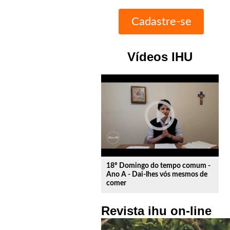
Vídeos IHU
play_circle_outline
18º Domingo do tempo comum -
Ano A - Dai-lhes vós mesmos de
comer
Revista ihu on-line