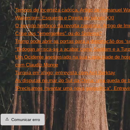
Tempos de incerteza caótica. Artigo de Immanuel Wal
Wallerstein: Esquerda e Direita no século XXI
O sentido histórico da revolta zapatista. Artigo de I
Crise dos “emergentes” ou do Sistema?
Trump pode abrir as portas para a deportação dos ‘
“Erdogan arrisca-se a acabar como Saddam e a Turq
Um Ocidente anestesiado na sua capacidade de hospi
com Claudio Monge
Turquia em afogo; entrevista com Asli Berktay
As disputas no mar do Sul da China: uma queda de 
“Precisamos inventar uma nova geopolítica”. Entre
⚠️
Comunicar erro