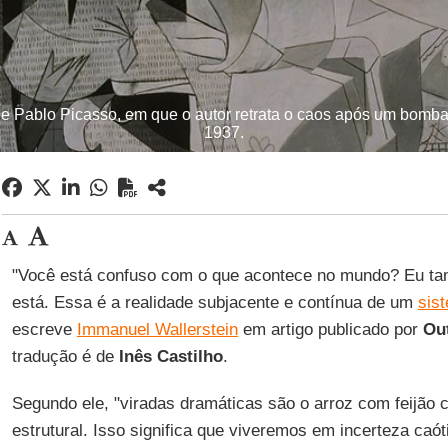
e Pablo Picasso, em que o autor retrata o caos após um bomba
1937.
"Você está confuso com o que acontece no mundo? Eu t
está. Essa é a realidade subjacente e contínua de um
sis
escreve
Immanuel Wallerstein
em artigo publicado por
Ou
tradução é de
Inês Castilho
.
Segundo ele, "viradas dramáticas são o arroz com feijão 
estrutural. Isso significa que viveremos em incerteza caóti