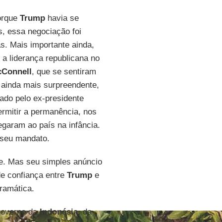
porque
Trump
havia se
, essa negociação foi
. Mais importante ainda,
 a liderança republicana no
cConnell
, que se sentiram
ainda mais surpreendente,
rado pelo ex-presidente
rmitir a permanência, nos
hegaram ao país na infância.
 seu mandato.
be. Mas seu simples anúncio
de confiança entre
Trump
e
dramática.
 governo da
Indonésia,
da