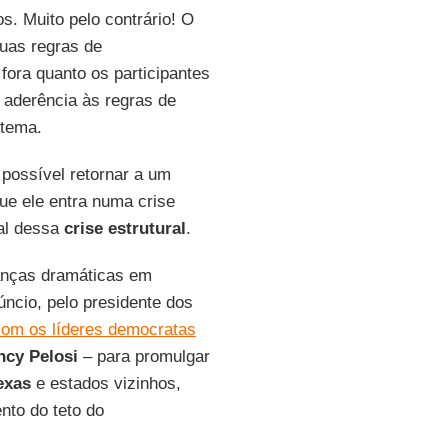
. Muito pelo contrário! O
uas regras de
fora quanto os participantes
 aderência às regras de
stema.
possível retornar a um
ue ele entra numa crise
ral dessa
crise estrutural
.
anças dramáticas em
núncio, pelo presidente dos
com os líderes democratas
ncy Pelosi
– para promulgar
exas
e estados vizinhos,
to do teto do