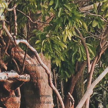
 imediatamente ao norte do
em termos de história das
a
Ásia
. Há algum tempo, a
struído bases em ilhas ou
pinas
,
Taiwan
e
Vietnã
, e
ntou manter-se neutra
o de renomear as águas ao
ndonésios a águas
uta é não apenas um ato
a
Indonésia.
A
China
o. A
Indonésia
não está
já acontece há algum tempo.
arece ter renunciado a suas