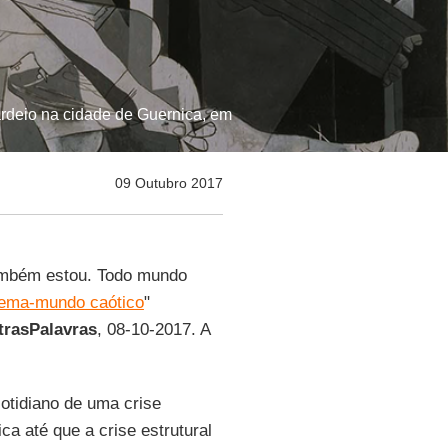
rdeio na cidade de Guernica, em
09 Outubro 2017
ambém estou. Todo mundo
tema-mundo caótico
"
trasPalavras
, 08-10-2017. A
cotidiano de uma crise
ca até que a crise estrutural