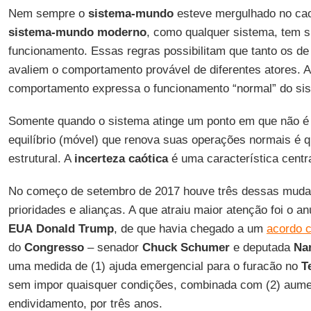
Nem sempre o
sistema-mundo
esteve mergulhado no caos
sistema-mundo moderno
, como qualquer sistema, tem s
funcionamento. Essas regras possibilitam que tanto os de 
avaliem o comportamento provável de diferentes atores. A
comportamento expressa o funcionamento “normal” do si
Somente quando o sistema atinge um ponto em que não é 
equilíbrio (móvel) que renova suas operações normais é q
estrutural. A
incerteza caótica
é uma característica cent
No começo de setembro de 2017 houve três dessas mud
prioridades e alianças. A que atraiu maior atenção foi o a
EUA
Donald Trump
, de que havia chegado a um
acordo 
do
Congresso
– senador
Chuck Schumer
e deputada
Na
uma medida de (1) ajuda emergencial para o furacão no
T
sem impor quaisquer condições, combinada com (2) aumen
endividamento, por três anos.