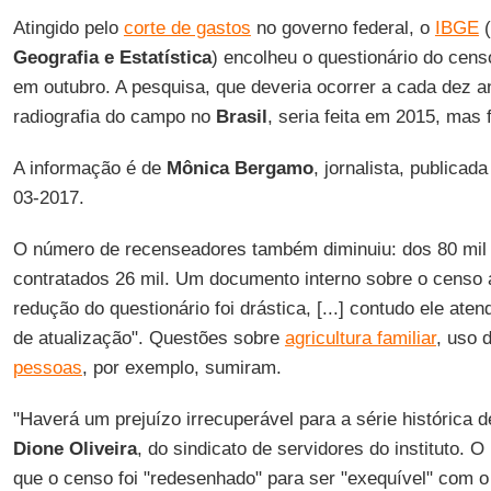
Atingido pelo
corte de gastos
no governo federal, o
IBGE
(
Geografia e Estatística
) encolheu o questionário do cen
em outubro. A pesquisa, que deveria ocorrer a cada dez 
radiografia do campo no
Brasil
, seria feita em 2015, mas 
A informação é de
Mônica Bergamo
, jornalista, publicad
03-2017.
O número de recenseadores também diminuiu: dos 80 mil 
contratados 26 mil. Um documento interno sobre o censo 
redução do questionário foi drástica, [...] contudo ele a
de atualização". Questões sobre
agricultura familiar
, uso 
pessoas
, por exemplo, sumiram.
"Haverá um prejuízo irrecuperável para a série histórica d
Dione Oliveira
, do sindicato de servidores do instituto. O
que o censo foi "redesenhado" para ser "exequível" com 