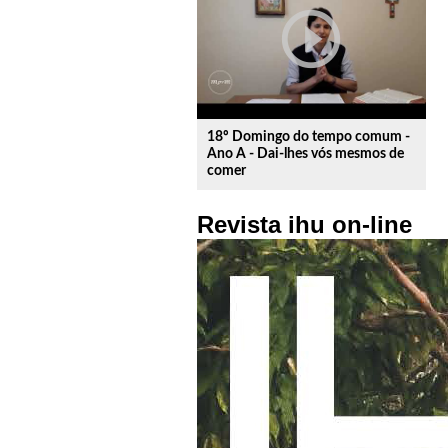
play_circle_outline
18º Domingo do tempo comum -
Ano A - Dai-lhes vós mesmos de
comer
Revista ihu on-line