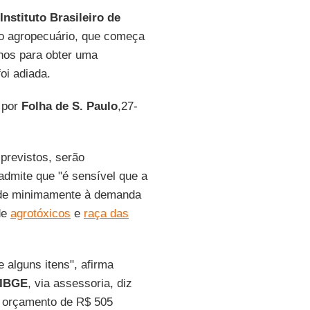
Instituto Brasileiro de
so agropecuário, que começa
anos para obter uma
foi adiada.
a por
Folha de S. Paulo
,27-
previstos, serão
admite que "é sensível que a
tende minimamente à demanda
de
agrotóxicos
e
raça das
e alguns itens", afirma
IBGE
, via assessoria, diz
o orçamento de R$ 505