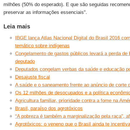
milhões (50% do esperado). E que são seguidas recomend
preservar as informações essenciais".
Leia mais
IBGE lança Atlas Nacional Digital do Brasil 2016 co
temático sobre indígenas
Congelamento de gastos públicos levará a perda de 
deputado
Deputados congelam verbas da saúde e educação po
Desajuste fiscal
A saúde e o saneamento frente ao anúncio de corte 
Os 12 milhões de desocupados e a política econômi
Agricultura familiar, prioridade contra a fome na Amé
Brasil, paraíso dos agrotóxicos
“A pobreza é também a marginalização pela raça”, a
Agrotóxicos: o veneno que o Brasil ainda te incentiv