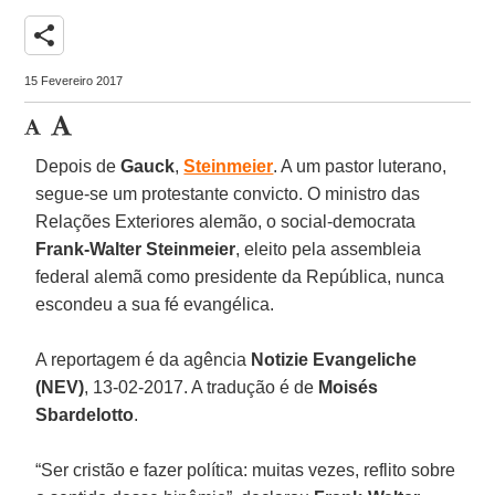
share
15 Fevereiro 2017
Depois de
Gauck
,
Steinmeier
. A um pastor luterano,
segue-se um protestante convicto. O ministro das
Relações Exteriores alemão, o social-democrata
Frank-Walter Steinmeier
, eleito pela assembleia
federal alemã como presidente da República, nunca
escondeu a sua fé evangélica.
A reportagem é da agência
Notizie Evangeliche
(NEV)
, 13-02-2017. A tradução é de
Moisés
Sbardelotto
.
“Ser cristão e fazer política: muitas vezes, reflito sobre