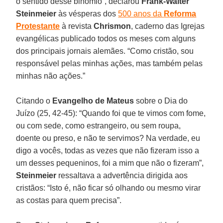
o sentido desse binômio”, declarou
Frank-Walter
Steinmeier
às vésperas dos
500 anos da
Reforma
Protestante
à revista
Chrismon
, caderno das Igrejas
evangélicas publicado todos os meses com alguns
dos principais jornais alemães. “Como cristão, sou
responsável pelas minhas ações, mas também pelas
minhas não ações.”
Citando o
Evangelho de Mateus
sobre o Dia do
Juízo (25, 42-45): “Quando foi que te vimos com fome,
ou com sede, como estrangeiro, ou sem roupa,
doente ou preso, e não te servimos? Na verdade, eu
digo a vocês, todas as vezes que não fizeram isso a
um desses pequeninos, foi a mim que não o fizeram”,
Steinmeier
ressaltava a advertência dirigida aos
cristãos: “Isto é, não ficar só olhando ou mesmo virar
as costas para quem precisa”.