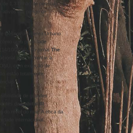
a de 1,3 bilhão de pessoas
m ativos em perigo de
a e Desenvolvimento Urbano
s como uma prioridade
(14/10/2016), no jornal
The
acional para enfrentar a
 ONU, com exceção de
não estão totalmente
ências.
sibilidade de grandes
ipantes da
Habitat III
 do nível do mar. A ética da
idade internacional.