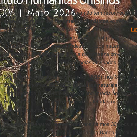
Infelizmente, a maioria dos países não tem reconhecido a
avanço do mar
e dos
fenômenos climáticos
extremos qu
estragos das tempestades, tormentas, ciclones, etc. O
fu
várias ilhas do Caribe (matando mais de mil pessoas no Ha
Estados Unidos (gerando grandes prejuízos materiais), n
foi apenas um alerta sobre a fúria da natureza provocada p
das emissões de gases gerados pelas atividades antrópic
Segundo relatório do Banco Mundial (2016), nos 30 anos 
2014, os danos causados por
desastres naturais
aumento
agora mais de US$ 140 bilhões por ano (média ao longo d
Enquanto isso, o número de pessoas afetadas no mundo p
ano para mais de 170 milhões.
Mas se os desastres aumentaram nos últimos 30 anos eles
próximas décadas. O mesmo relatório do Banco Mundial a