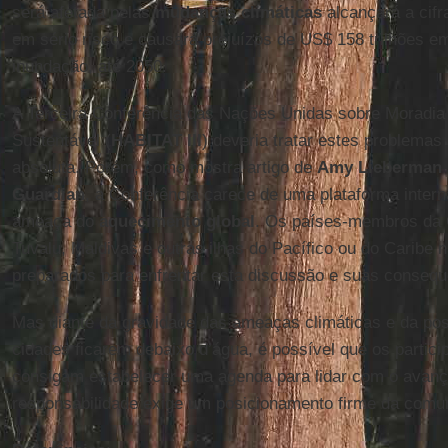
será afetada pelas
mudanças climáticas
alcançará a cifr
em sério risco e causará prejuízos de US$ 158 trilhões e
inundação, até 2050.
A Terceira Conferência das Nações Unidas sobre Moradi
Sustentável (
HABITAT III
) deveria tratar estes problema
absoluta. Porém, como mostra artigo de
Amy Lieberman
Guardian
, a Conferência carece de uma plataforma intern
ameaça do
aquecimento global
. Os países-membros da
Tuvalu, Maldivas e outras ilhas do Pacífico ou do Caribe 
preparados para enfrentar esta discussão e suas consequ
Mas diante da gravidade das ameaças climáticas e da pos
cidades ficarem debaixo d’água, é possível que os partic
consigam estabelecer uma agenda para lidar com o avanço
responsabilidade exige um posicionamento firme da comun