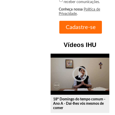
receber comunicações.
Conheça nossa
Política de
Privacidade
.
Vídeos IHU
play_circle_outline
18º Domingo do tempo comum -
Ano A - Dai-lhes vós mesmos de
comer