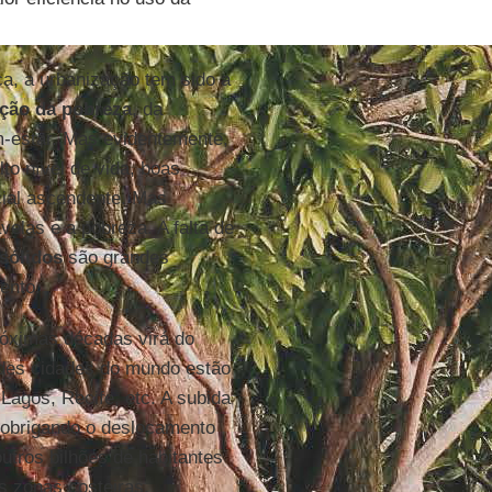
ca, a urbanização tem sido a
ção da pobreza
, da
m-estar. Mas evidentemente,
to nível de vida, boas
cial ascendente. Mas
las e a pobreza. A falta de
sólidos
são grandes
ento.
róximas décadas virá do
ndes cidades do mundo estão
 Lagos, Recife, etc. A subida
 obrigando o deslocamento
utros bilhões de habitantes
s zonas costeiras.