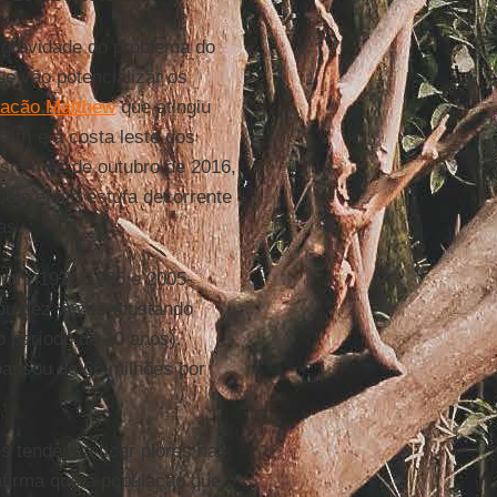
 gravidade do problema do
e vão potencializar os
racão Matthew
que atingiu
iti) e a costa leste dos
este mês de outubro de 2016,
elo efeito estufa decorrente
as.
entre 1976-1985 e 2005-
u dez vezes, custando
o período de 10 anos).
assou de 60 milhões por
 tendem a ficar piores nas
firma que a população que