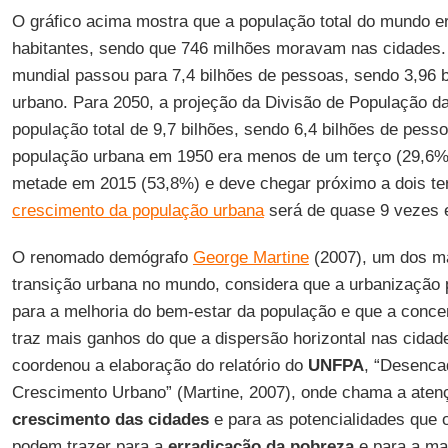
O gráfico acima mostra que a população total do mundo er
habitantes, sendo que 746 milhões moravam nas cidades
mundial passou para 7,4 bilhões de pessoas, sendo 3,96 
urbano. Para 2050, a projeção da Divisão de População 
população total de 9,7 bilhões, sendo 6,4 bilhões de pess
população urbana em 1950 era menos de um terço (29,6%
metade em 2015 (53,8%) e deve chegar próximo a dois t
crescimento da população urbana
será de quase 9 vezes 
O renomado demógrafo
George Martine
(2007), um dos ma
transição urbana no mundo, considera que a urbanização 
para a melhoria do bem-estar da população e que a conce
traz mais ganhos do que a dispersão horizontal nas cidad
coordenou a elaboração do relatório do
UNFPA
, “Desenca
Crescimento Urbano” (Martine, 2007), onde chama a atençã
crescimento das cidades
e para as potencialidades que
podem trazer para a
erradicação da pobreza
e para a mai