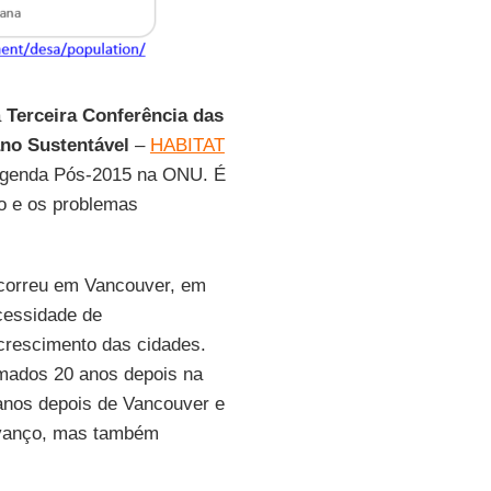
a
Terceira Conferência das
no Sustentável
–
HABITAT
a Agenda Pós-2015 na ONU. É
o e os problemas
orreu em Vancouver, em
cessidade de
 crescimento das cidades.
mados 20 anos depois na
 anos depois de Vancouver e
avanço, mas também