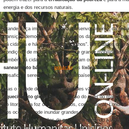
energia e dos recursos naturais.
De fato, desde o início da Revolução Industrial e Energéti
grande força impulsionadora do desenvolvimento, da
redu
transição demográfica e dos avanços das políticas de be
há cidades e há “amontoados urbanos”. Há cidades com al
condições de mobilidade espacial e grande mobilidade so
também há cidades onde predominam os problemas, as fave
saneamento básico
, a
poluição
, os
lixões
e os
resíduos 
desafios a serem enfrentados nos países em desenvolvim
Mas o grande desafio que as cidades vão enfrentar nas p
aquecimento global
e da elevação do nível do mar. Gra
no litoral e na foz de grandes rios, como Xangai, Londres,
dos oceanos pode inundar grandes áreas destas cidades,
de centenas de milhões de pessoas e afetando a vida de o
que dependem da infraestrutura de portos e aeroportos da