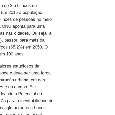
a de 2,5 bilhões de
. Em 2015 a população
bilhões de pessoas no meio
da ONU aponta para uma
oas nas cidades. Ou seja, a
), passou para mais da
erços (65,2%) em 2050. O
em 100 anos.
iores estudiosos da
pode e deve ser uma força
ntração urbana, em geral,
es e no campo. Ele
deando o Potencial do
o para a inevitabilidade do
 os aglomerados urbanos
or eficiência no uso da