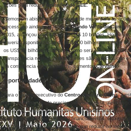
ações para reduzir
emissões de GEE
.
“Temos um abismo no provimento de meios para as ações 
necessário ainda está longe. O
Fundo Verde do Clima
, n
2015, alcançou pouco mais de US$ 10 bilhões. Houve um
haveria disponibilização de US$ 100 bilhões anuais de vá
os US$ 90 bilhões restantes? Como será feita essa conta
transparência nesses fundos? Esses são aspectos que es
na conferência em Marrakesh”, comentou
Carvalho
.
Oportunidades
Para o diretor-executivo do
Centro Brasil no Clima
, a es
gases do efeito estufa precisa ser visualizada, além do po
ambiental, pelo seu valor econômico.
Sirkis
avalia que ass
investimentos essenciais para financiamentos, oriundos d
196 governos anunciam ao mundo que reduzir ou remover