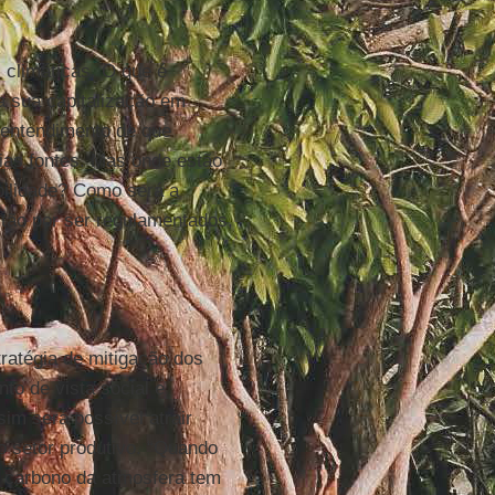
climáticas. O que é
a sua capitalização em
 entendimento de que
rias fontes. Mas onde estão
bilidade? Como será a
tão por ser regulamentados,
tratégia de mitigação dos
nto de vista social e
im será possível atrair
o setor produtivo. “Quando
 carbono da atmosfera tem