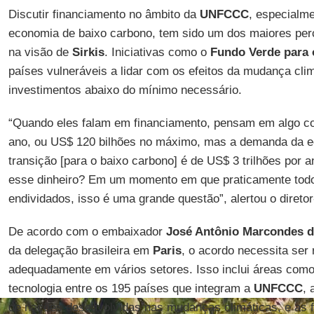
Discutir financiamento no âmbito da
UNFCCC
, especialme
economia de baixo carbono, tem sido um dos maiores pe
na visão de
Sirkis
. Iniciativas como o
Fundo Verde para 
países vulneráveis a lidar com os efeitos da mudança cli
investimentos abaixo do mínimo necessário.
“Quando eles falam em financiamento, pensam em algo c
ano, ou US$ 120 bilhões no máximo, mas a demanda da e
transição [para o baixo carbono] é de US$ 3 trilhões por a
esse dinheiro? Em um momento em que praticamente todo
endividados, isso é uma grande questão”, alertou o diretor
De acordo com o embaixador
José Antônio Marcondes d
da delegação brasileira em
Paris
, o acordo necessita ser
adequadamente em vários setores. Isso inclui áreas como
tecnologia entre os 195 países que integram a
UNFCCC
, 
de nações desenvolvidas nas mudanças climáticas, e as 