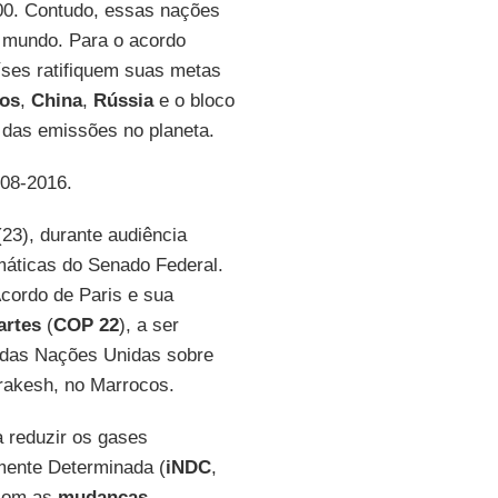
100. Contudo, essas nações
 mundo. Para o acordo
íses ratifiquem suas metas
dos
,
China
,
Rússia
e o bloco
 das emissões no planeta.
-08-2016.
23), durante audiência
áticas do Senado Federal.
Acordo de Paris e sua
artes
(
COP 22
), a ser
 das Nações Unidas sobre
rrakesh, no Marrocos.
 reduzir os gases
lmente Determinada (
iNDC
,
 com as
mudanças