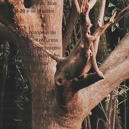
canismos financeiros. Mas
volve o
G-20
e os grandes
limáticas
, a economia de
ue disponibilizem recursos
dutivo, gerador de empregos
as. Somos um país muito bem
a, o etanol de segunda
onseguir matar esse
as do Ministério do Meio
 elaboração com outras
s poluentes e aumentar a
niciado diálogos importantes
tários estaduais de meio