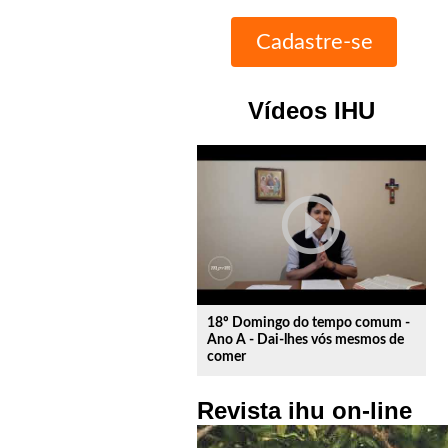
Vídeos IHU
play_circle_outline
18º Domingo do tempo comum -
Ano A - Dai-lhes vós mesmos de
comer
Revista ihu on-line