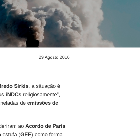
29 Agosto 2016
fredo Sirkis
, a situação é
eus
iNDCs
religiosamente”,
oneladas de
emissões de
aderiram ao
Acordo de Paris
 estufa (
GEE
) como forma