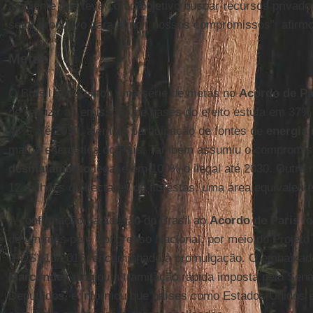
ambiente que teve como objetivo buscar recursos privado
setor produtivo para atingir nossos compromissos”, afirm
Metas
O Brasil apresentou uma série de metas no
Acordo de Pa
de reduzir as emissões de gases do efeito estufa em 37%
43% até 2030, além da participação de fontes de
energia 
matriz energética do País. Também assumiu o compromis
desmatamento
legal e em 100% o ilegal até 2030. Outra 
12 milhões de hectares de florestas, uma área equivalente a
A confirmação da adesão do Brasil ao
Acordo de Paris
fo
de um mês pelo Congresso Nacional, por meio do Projeto 
(PDS) 19/2016, encaminhado à promulgação. O embaixa
Marcondes
elogiou a tramitação rápida imposta pelo Se
Deputados, e informou que países como Estados Unidos 