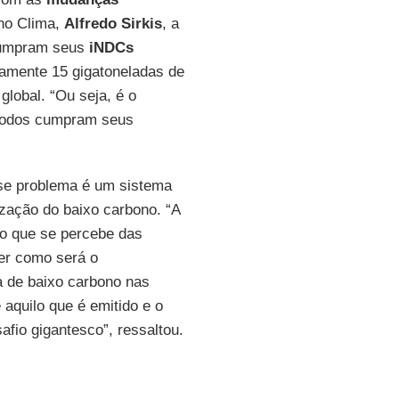
 no Clima,
Alfredo Sirkis
, a
 cumpram seus
iNDCs
damente 15 gigatoneladas de
global. “Ou seja, é o
 todos cumpram seus
sse problema é um sistema
zação do baixo carbono. “A
o que se percebe das
ver como será o
a de baixo carbono nas
aquilo que é emitido e o
fio gigantesco”, ressaltou.