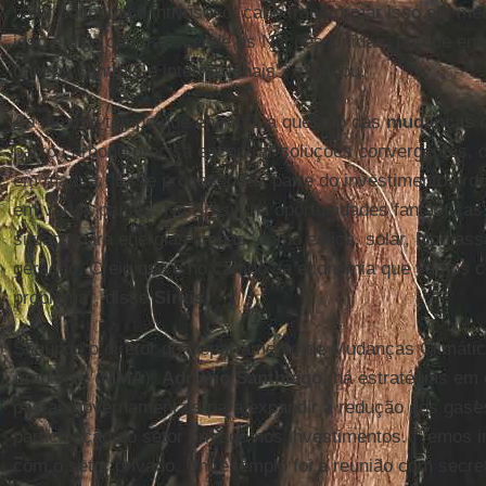
valor econômico intrínseco, cabe transformar isso em me
isso é algo que transcende as Nações Unidas, porque en
bancos centrais e internacionais”, explicou.
Ao mesmo tempo que enfrenta a questão das
mudanças c
baixo carbono precisa encontrar soluções convergentes, q
em massa. “Esse processo faz parte do investimento pro
em vários países. No Brasil, há oportunidades fantástic
situado para energias limpas, como eólica, solar, biomass
geração. Creio que é no campo da economia que vamos c
problema”, disse
Sirkis
.
Segundo o diretor do Departamento de Mudanças Climátic
Ambiente (
MMA
),
Adriano Santhiago
, há estratégias em
pastas governamentais para expandir a redução dos gase
participação do setor privado nos investimentos. “Temos i
com o setor privado. Um exemplo foi a reunião com secre