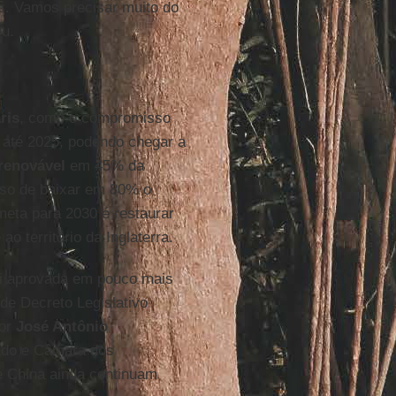
s. Vamos precisar muito do
ou.
ris
, como o compromisso
 até 2025, podendo chegar a
renovável
em 45% da
so de baixar em 80% o
meta para 2030 é restaurar
o território da Inglaterra.
i aprovada em pouco mais
de Decreto Legislativo
dor
José Antônio
nado e Câmara dos
e China ainda continuam