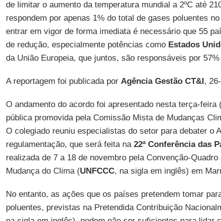
de limitar o aumento da temperatura mundial a 2ºC até 2
respondem por apenas 1% do total de gases poluentes no
entrar em vigor de forma imediata é necessário que 55 pa
de redução, especialmente potências como
Estados Uni
da União Europeia, que juntos, são responsáveis por 57%
A reportagem foi publicada por
Agência Gestão CT&I
, 26
O andamento do acordo foi apresentado nesta terça-feira (
pública promovida pela Comissão Mista de Mudanças Clim
O colegiado reuniu especialistas do setor para debater o 
regulamentação, que será feita na
22ª
Conferência das P
realizada de 7 a 18 de novembro pela Convenção-Quadro
Mudança do Clima (
UNFCCC
, na sigla em inglês) em Ma
No entanto, as ações que os países pretendem tomar para
poluentes, previstas na Pretendida Contribuição Naciona
na sigla em inglês), podem não ser suficientes para lidar