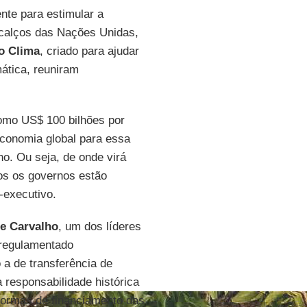
nte para estimular a
rcalços das Nações Unidas,
o Clima
, criado para ajudar
mática, reuniram
omo US$ 100 bilhões por
conomia global para essa
no. Ou seja, de onde virá
s os governos estão
-executivo.
e Carvalho
, um dos líderes
 regulamentado
 a de transferência de
a responsabilidade histórica
formas de financiamento das