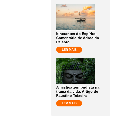
Itinerantes do Espírito.
Comentário de Adroaldo
Palaoro
LER MAIS
A mística zen budista na
trama da vida. Artigo de
Faustino Teixeira
LER MAIS