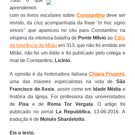
Tudo o que
aprendemos
com os livros escolares sobre
Constantino
deve ser
revisto, da cruz acompanhada da frase
"in hoc signo
vinces"
que apareceu no céu para Constantino na
véspera da vitoriosa batalha de
Ponte Mílvio
ao
Édito
de tolerância de Milão
em 313, que não foi emitido em
Milão, não foi um édito e foi publicado pelo colega e
rival de Constantino,
Licínio
.
A opinião é da historiadora italiana
Chiara Frugoni
,
uma das maiores especialistas na vida de
São
Francisco de Assis
, assim como em
Idade Média
e
história da Igreja. Foi professora das universidades
de
Pisa
e de
Roma Tor Vergata
. O artigo foi
publicado no jornal
La Repubblica
, 13-06-2016. A
tradução é de
Moisés
Sbardelotto
.
Eis o texto.