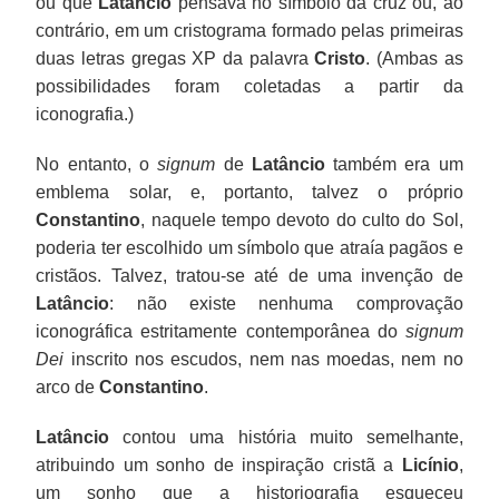
ou que
Latâncio
pensava no símbolo da cruz ou, ao
contrário, em um cristograma formado pelas primeiras
duas letras gregas XP da palavra
Cristo
. (Ambas as
possibilidades foram coletadas a partir da
iconografia.)
No entanto, o
signum
de
Latâncio
também era um
emblema solar, e, portanto, talvez o próprio
Constantino
, naquele tempo devoto do culto do Sol,
poderia ter escolhido um símbolo que atraía pagãos e
cristãos. Talvez, tratou-se até de uma invenção de
Latâncio
: não existe nenhuma comprovação
iconográfica estritamente contemporânea do
signum
Dei
inscrito nos escudos, nem nas moedas, nem no
arco de
Constantino
.
Latâncio
contou uma história muito semelhante,
atribuindo um sonho de inspiração cristã a
Licínio
,
um sonho que a historiografia esqueceu