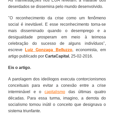
As manifestações nos EUA revelam: a malaise dos
deserdados se dissemina pelo mundo desenvolvido.
"
O reconhecimento da crise como um fenômeno
social é inevitável. E esse reconhecimento torna-se
mais disseminado quando o
desemprego
e a
desigualdade prosperam em meio à teimosa
celebração do sucesso de alguns indivíduos
",
escreve
Luiz Gonzaga Belluzzo
, economista, em
artigo publicado por
CartaCapital
, 25-02-2016.
Eis o artigo.
A parolagem dos ideólogos executa contorcionismos
conceituais para evitar a conexão entre a crise
interminável e o
capitalismo
das últimas quatro
décadas. Para essa turma, imagino, a derrota do
socialismo tornou inútil o conceito que designava o
sistema triunfante.