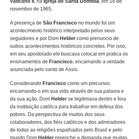
Vaticano II
, na
Igreja de Santa Domitila
, em 16 de
novembro de 1965.
A presença de
São Francisco
no mundo foi um
acontecimento histórico interpretado pelos seus
seguidores e por Dom
Helder
como prenuncio de
outros acontecimentos históricos concretos. Por isso,
em seu apostolado ele buscava colocar em pratica os
ensinamentos de
Francisco
, encarnando a verdade
anunciada pelo santo de Assis.
Considerando
Francisco
como um precursor,
encarnando-o em sua vida através de sua palavra e
da sua ação, Dom
Helder
se legitimava dentro e fora
da instituição católica para trabalhar em defesa dos
pobres. Da perspectiva de muitos dos seus
colaboradores, dos fiéis católicos e dos admiradores
de todas as religiões espalhados pelo Brasil e pelo
mundo Dom
Helder
preenche a demanda que muitas