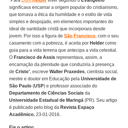
“Para
Dom
Helder
viver segundo o
Evangelho
significava encarnar a origem popular do cristianismo,
que tornava a ética da humildade e o estilo de vida
simples e despojado, em elementos importantes do
ideal de santidade cristã que incorporara desde
jovem. Por isso a figura de
São Francisco
, com o seu
casamento com a pobreza, é aceita por
Helder
como
guia para a vida terrena que antecipa a vida celestial.
O
Francisco de Assis
representava, assim, a
encarnação da plenitude que conduziria à presença
de
Cristo
”, escreve
Walter Praxedes
, cientista social,
mestre e doutor em Educação pela
Universidade de
São Paulo
(
USP
) e professor associado do
Departamento de Ciências Sociais
da
Universidade Estadual de Maringá
(PR). Seu artigo
é publicado pelo blog da
Revista Espaço
Acadêmico
, 23-01-2016.
Eis o artigo.