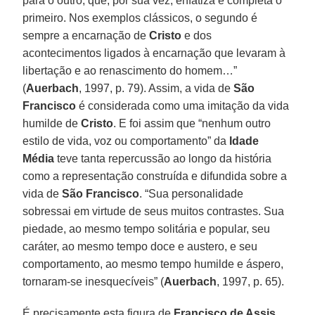
para o outro, que, por sua vez, enfatiza e completa o
primeiro. Nos exemplos clássicos, o segundo é
sempre a encarnação de
Cristo
e dos
acontecimentos ligados à encarnação que levaram à
libertação e ao renascimento do homem…”
(
Auerbach
, 1997, p. 79). Assim, a vida de
São
Francisco
é considerada como uma imitação da vida
humilde de
Cristo
. E foi assim que “nenhum outro
estilo de vida, voz ou comportamento” da
Idade
Média
teve tanta repercussão ao longo da história
como a representação construída e difundida sobre a
vida de
São Francisco
. “Sua personalidade
sobressai em virtude de seus muitos contrastes. Sua
piedade, ao mesmo tempo solitária e popular, seu
caráter, ao mesmo tempo doce e austero, e seu
comportamento, ao mesmo tempo humilde e áspero,
tornaram-se inesquecíveis” (
Auerbach
, 1997, p. 65).
É precisamente esta figura de
Francisco de Assis