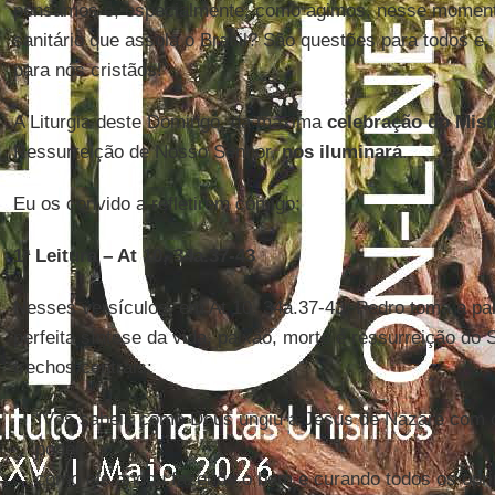
pensamos e, especialmente, como agimos, nesse momento
sanitário que assola o Brasil? São questões para todos 
para nós cristãos!
A Liturgia deste Domingo, da máxima
celebração do Mist
Ressurreição de Nosso Senhor,
nos iluminará
.
Eu os convido a refletirem comigo:
1ª Leitura – At 10, 34a.37-43
Nesses versículos, em At 10, 34a.37-43, Pedro toma a pa
perfeita síntese da vida, paixão, morte e ressurreição do 
trechos centrais:
“Vós sabeis como Deus ungiu a Jesus de Nazaré com o
poder
como ele andou fazendo o bem e curando todos os opr