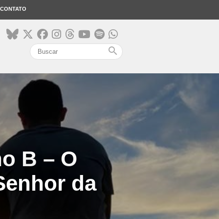
CONTATO
search
no B – O
Senhor da