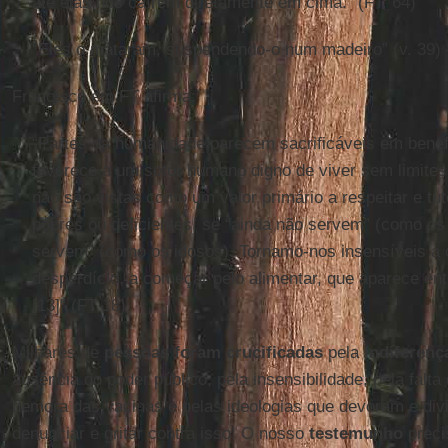
até elas nos caírem diretamente em cima.” (FT, 64)
“Eles o mataram, suspendendo-o num madeiro” (v. 39) – a
Francisco em FT afirma:
“Partes da humanidade parecem sacrificáveis em bene
favorece a um setor humano digno de viver sem limites
não são vistas como um valor primário a respeitar e tu
pobres ou deficientes, se “ainda não servem” (como os 
servem” (como os idosos). Tornamo-nos insensíveis a 
desperdício, a começar pelo alimentar, que aparece ent
[13]” (FT 18).
Milhares de
pessoas foram crucificadas
pela
indiferenç
ausência do poder público, pela insensibilidade, pela falta
demora das vacinas e pelas ideologias que devoram e d
denunciar e gritar contra isso! O nosso
testemunho
prec