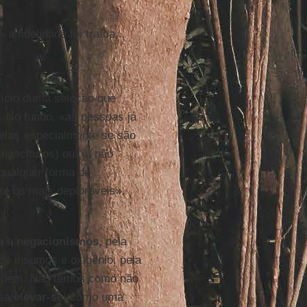
 fidelidade foi traída...
fício duma seleção que
. No fundo, «as pessoas já
telar, especialmente se são
nascituros) ou “já não
qualquer forma de
re os mais deploráveis».
a
e
negacionismos,
pela
 de insumos e oxigênio, pela
ividem. Não temos como não
isa
elevar-se
, como uma