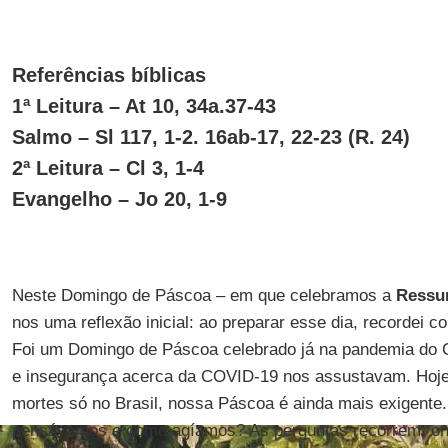
Referências bíblicas
1ª Leitura – At 10, 34a.37-43
Salmo – Sl 117, 1-2. 16ab-17, 22-23 (R. 24)
2ª Leitura – Cl 3, 1-4
Evangelho – Jo 20, 1-9
Neste Domingo de Páscoa – em que celebramos a
Ressur
nos uma reflexão inicial: ao preparar esse dia, recordei
Foi um Domingo de Páscoa celebrado já na pandemia do 
e insegurança acerca da COVID-19 nos assustavam. Hoje
mortes só no Brasil, nossa Páscoa é ainda mais exigente
pensávamos e como agíamos? As perguntas recorrem: on