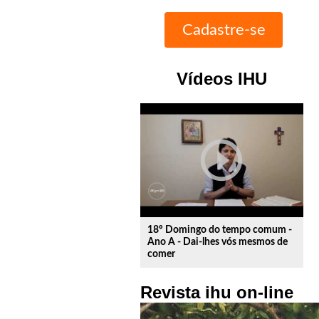
Vídeos IHU
play_circle_outline
18º Domingo do tempo comum -
Ano A - Dai-lhes vós mesmos de
comer
Revista ihu on-line