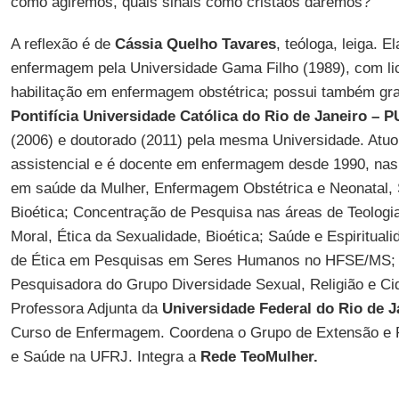
como agiremos, quais sinais como cristãos daremos?”
A reflexão é de
Cássia Quelho Tavares
, teóloga, leiga. 
enfermagem pela Universidade Gama Filho (1989), com l
habilitação em enfermagem obstétrica; possui também gr
Pontifícia Universidade Católica do Rio de Janeiro – 
(2006) e doutorado (2011) pela mesma Universidade. Atu
assistencial e é docente em enfermagem desde 1990, nas
em saúde da Mulher, Enfermagem Obstétrica e Neonatal,
Bioética; Concentração de Pesquisa nas áreas de Teologi
Moral, Ética da Sexualidade, Bioética; Saúde e Espiritua
de Ética em Pesquisas em Seres Humanos no HFSE/MS;
Pesquisadora do Grupo Diversidade Sexual, Religião e Ci
Professora Adjunta da
Universidade Federal do Rio de J
Curso de Enfermagem. Coordena o Grupo de Extensão e P
e Saúde na UFRJ. Integra a
Rede TeoMulher.