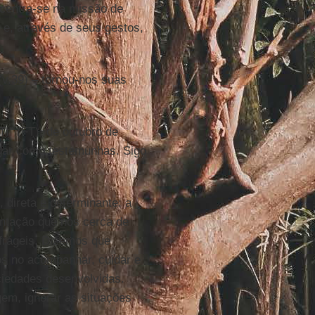
ncentra-se na missão de
 e, através de seus gestos,
(v.39) – tornou-nos suas
” (FT), de outubro de
ugar como testemunhas. Sigo
 direta e determinante: a
ntação que nos cerca de
frágeis. Dizemos que
s no acompanhar, cuidar e
ciedades desenvolvidas.
gem, ignorar as situações