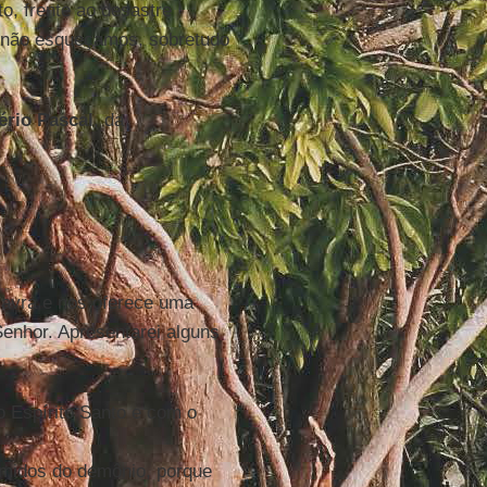
, frente ao desastre
e, não esqueçamos, sobretudo
ério Pascal
, da
lavra e nos oferece uma
Senhor. Apresentarei alguns
 Espírito Santo e com o
imidos do demônio, porque