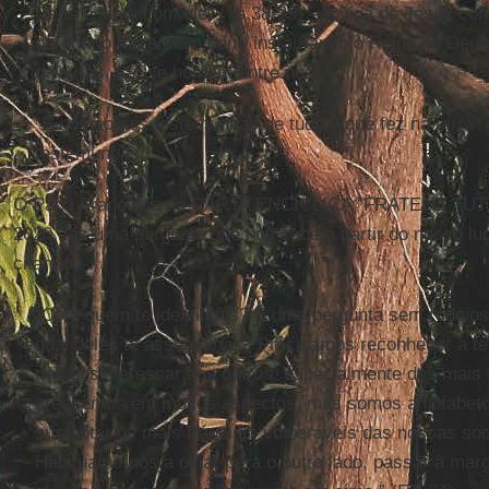
Deus estava com ele” (vs.38-39) – a vida de Jesus co
peregrino, fazendo o bem, instaurando o Reino de Deus
palavras, fez-se homem entre nós.
“E nós somos testemunhas de tudo o que fez na terra” 
testemunhas!!
O Papa Francisco na CARTA ENCÍCLICA “FRATELLI TUTTI
2020, faz uma pergunta que nos cabe a partir do nosso l
citando:
“Com quem te identificas? É uma pergunta sem rodeios,
qual deles te assemelhas? Precisamos reconhecer a te
nos desinteressar dos outros, especialmente dos mais 
crescemos em muitos aspectos, mas somos analfabeto
sustentar os mais frágeis e vulneráveis das nossas so
Habituamo-nos a olhar para o outro lado, passar à mar