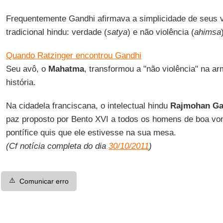
Frequentemente Gandhi afirmava a simplicidade de seus v
tradicional hindu: verdade (
satya
) e não violência (
ahimsa
Quando Ratzinger encontrou Gandhi
Seu avô, o
Mahatma
, transformou a "não violência" na a
história.
Na cidadela franciscana, o intelectual hindu
Rajmohan Ga
paz proposto por Bento XVI a todos os homens de boa vo
pontífice quis que ele estivesse na sua mesa.
(Cf notícia completa do dia
30/10/2011
)
⚠️
Comunicar erro