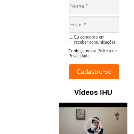
Eu concordo em
receber comunicações.
Conheça nossa
Política de
Privacidade
.
Vídeos IHU
play_circle_outline