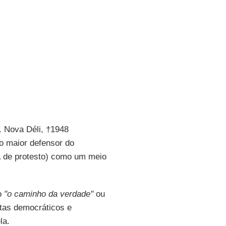
. Nova Déli, †1948
 o maior defensor do
ta de protesto) como um meio
mo
"o caminho da verdade"
ou
stas democráticos e
la.