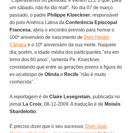
"Esperávamos 80 pessoas, e vieram 115, o que, para
um sábado, não foi tão mal!". No dia 07 de março
passado, o padre
Philippe Kloeckner
, responsável
do polo América Latina da
Conferência Episcopal
Francesa
, abria o encontro previsto para honrar o
100º aniversário de nascimento de
Dom Helder
Câmara
e o 10º aniversário da sua morte. Naquele
dia, porém, a idade média dos participantes "era em
torno dos 60 anos", lamenta Pe. Kloeckner,
constatando que entre as gerações jovens a figura do
ex-arcebispo de
Olinda
e
Recife
"não é muito
conhecida".
A reportagem é de
Claire Lesegretain
, publicada no
jornal
La Croix
, 08-12-2009. A tradução é de
Moisés
Sbardelotto
.
É preciso dizer que o seu sucessor,
Dom José