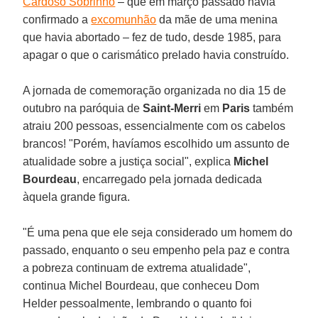
Cardoso Sobrinho
– que em março passado havia
confirmado a
excomunhão
da mãe de uma menina
que havia abortado – fez de tudo, desde 1985, para
apagar o que o carismático prelado havia construído.
A jornada de comemoração organizada no dia 15 de
outubro na paróquia de
Saint-Merri
em
Paris
também
atraiu 200 pessoas, essencialmente com os cabelos
brancos! "Porém, havíamos escolhido um assunto de
atualidade sobre a justiça social", explica
Michel
Bourdeau
, encarregado pela jornada dedicada
àquela grande figura.
"É uma pena que ele seja considerado um homem do
passado, enquanto o seu empenho pela paz e contra
a pobreza continuam de extrema atualidade",
continua Michel Bourdeau, que conheceu Dom
Helder pessoalmente, lembrando o quanto foi