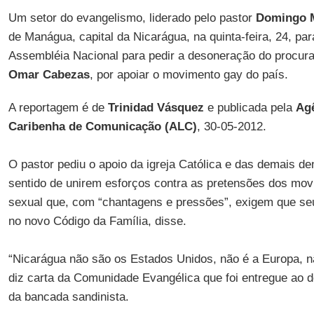
Um setor do evangelismo, liderado pelo pastor
Domingo 
de Manágua, capital da Nicarágua, na quinta-feira, 24, pa
Assembléia Nacional para pedir a desoneração do procur
Omar Cabezas
, por apoiar o movimento gay do país.
A reportagem é de
Trinidad Vásquez
e publicada pela
Agê
Caribenha de Comunicação (ALC)
, 30-05-2012.
O pastor pediu o apoio da igreja Católica e das demais d
sentido de unirem esforços contra as pretensões dos mov
sexual que, com “chantagens e pressões”, exigem que seu
no novo Código da Família, disse.
“Nicarágua não são os Estados Unidos, não é a Europa, 
diz carta da Comunidade Evangélica que foi entregue ao 
da bancada sandinista.