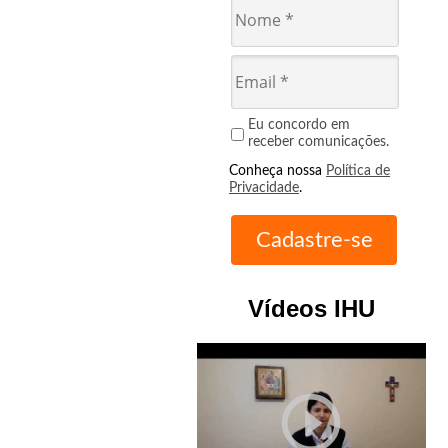
Eu concordo em
receber comunicações.
Conheça nossa
Política de
Privacidade
.
Vídeos IHU
play_circle_outline