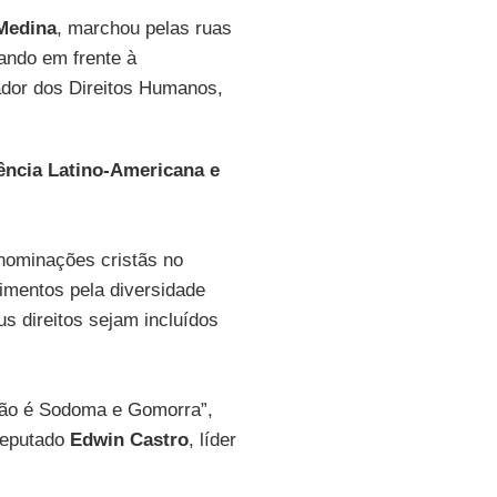
Medina
, marchou pelas ruas
rando em frente à
ador dos Direitos Humanos,
ncia Latino-Americana e
enominações cristãs no
imentos pela diversidade
s direitos sejam incluídos
não é Sodoma e Gomorra”,
deputado
Edwin Castro
, líder