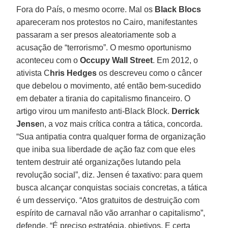
Fora do País, o mesmo ocorre. Mal os
Black Blocs
apareceram nos protestos no Cairo, manifestantes
passaram a ser presos aleatoriamente sob a
acusação de “terrorismo”. O mesmo oportunismo
aconteceu com o
Occupy Wall Street
. Em 2012, o
ativista C
hris Hedges
os descreveu como o câncer
que debelou o movimento, até então bem-sucedido
em debater a tirania do capitalismo financeiro. O
artigo virou um manifesto anti-Black Block.
Derrick
Jense
n, a voz mais crítica contra a tática, concorda.
“Sua antipatia contra qualquer forma de organização
que iniba sua liberdade de ação faz com que eles
tentem destruir até organizações lutando pela
revolução social”, diz. Jensen é taxativo: para quem
busca alcançar conquistas sociais concretas, a tática
é um desserviço. “Atos gratuitos de destruição com
espírito de carnaval não vão arranhar o capitalismo”,
defende. “É preciso estratégia, objetivos. E certa