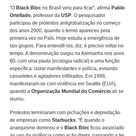
“O
Black Bloc
no Brasil veio para ficar”, afirma
Pablo
Ortellado
, professor da
USP
. O pesquisador
participou de protestos antiglobalização no começo
dos anos 2000, quando o termo apareceu pela
primeira vez no País. Hoje estuda a emergência de
tais grupos. Para entendê-los, diz, é preciso voltar no
tempo. A denominação surgiu na Alemanha nos anos
80, com uma pauta (ecologia radical) e uma função
específica: isolar manifestantes e polícia, evitando
cassetetes e agitadores infiltrados. Em 1999,
manifestaram-se com violência em Seattle (EUA),
quando a
Organização Mundial do Comércio
ali se
reuniu.
Protestos terminaram com pichações e depredação
de empresas como
Starbucks
. “É quando o
anarquismo dominou e o
Black Bloc
ficou associado
ao uso da violência como ação direta, passando a ter