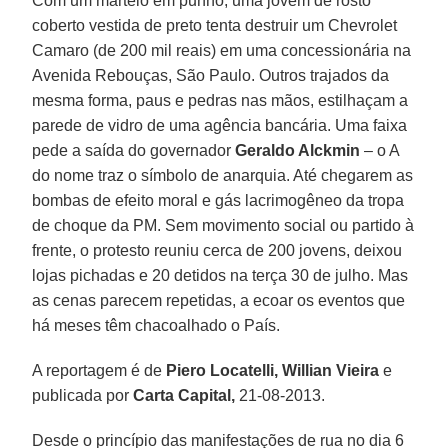
Com um martelo em punho, uma jovem de rosto
coberto vestida de preto tenta destruir um Chevrolet
Camaro (de 200 mil reais) em uma concessionária na
Avenida Rebouças, São Paulo. Outros trajados da
mesma forma, paus e pedras nas mãos, estilhaçam a
parede de vidro de uma agência bancária. Uma faixa
pede a saída do governador
Geraldo Alckmin
– o A
do nome traz o símbolo de anarquia. Até chegarem as
bombas de efeito moral e gás lacrimogêneo da tropa
de choque da PM. Sem movimento social ou partido à
frente, o protesto reuniu cerca de 200 jovens, deixou
lojas pichadas e 20 detidos na terça 30 de julho. Mas
as cenas parecem repetidas, a ecoar os eventos que
há meses têm chacoalhado o País.
A reportagem é de
Piero Locatelli, Willian Vieira
e
publicada por
Carta Capital,
21-08-2013.
Desde o princípio das manifestações de rua no dia 6