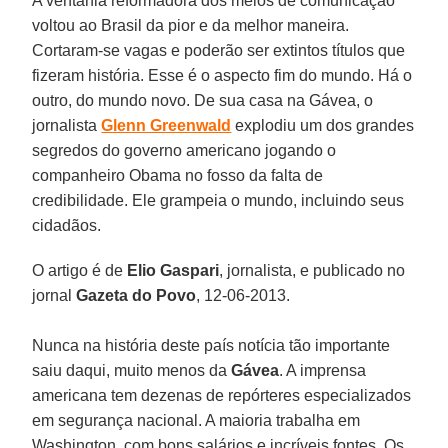
A ventania reformadora dos meios de comunicação
voltou ao Brasil da pior e da melhor maneira.
Cortaram-se vagas e poderão ser extintos títulos que
fizeram história. Esse é o aspecto fim do mundo. Há o
outro, do mundo novo. De sua casa na Gávea, o
jornalista
Glenn Greenwald
explodiu um dos grandes
segredos do governo americano jogando o
companheiro Obama no fosso da falta de
credibilidade. Ele grampeia o mundo, incluindo seus
cidadãos.
O artigo é de
Elio Gaspari
, jornalista, e publicado no
jornal
Gazeta do Povo
, 12-06-2013.
Nunca na história deste país notícia tão importante
saiu daqui, muito menos da
Gávea
. A imprensa
americana tem dezenas de repórteres especializados
em segurança nacional. A maioria trabalha em
Washington, com bons salários e incríveis fontes. Os