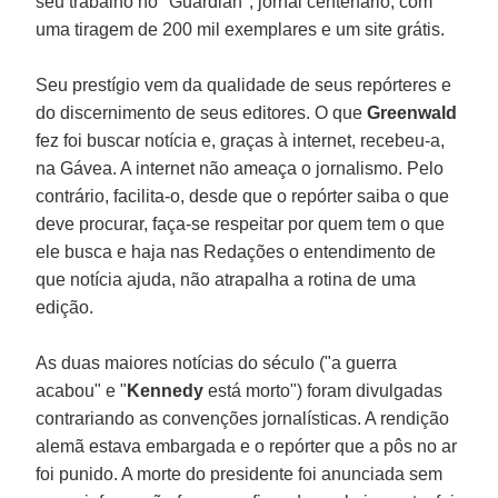
seu trabalho no "Guardian", jornal centenário, com
uma tiragem de 200 mil exemplares e um site grátis.
Seu prestígio vem da qualidade de seus repórteres e
do discernimento de seus editores. O que
Greenwald
fez foi buscar notícia e, graças à internet, recebeu-a,
na Gávea. A internet não ameaça o jornalismo. Pelo
contrário, facilita-o, desde que o repórter saiba o que
deve procurar, faça-se respeitar por quem tem o que
ele busca e haja nas Redações o entendimento de
que notícia ajuda, não atrapalha a rotina de uma
edição.
As duas maiores notícias do século ("a guerra
acabou" e "
Kennedy
está morto") foram divulgadas
contrariando as convenções jornalísticas. A rendição
alemã estava embargada e o repórter que a pôs no ar
foi punido. A morte do presidente foi anunciada sem