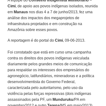
A equipe do
Conselho Indigenista Missionário
–
Cimi
, de apoio aos povos indígenas isolados, reunida
em
Manaus
nos dias 4 a 7 de junho/2013, fez uma
análise dos impactos dos megaprojetos de
infraestrutura projetados e em construção na
Amazônia sobre esses povos.
A reportagem é do portal do
Cimi
, 09-06-2013.
Foi constatado que está em curso uma campanha
contra os direitos dos povos indígenas veiculada
diariamente pelos grandes meios de comunicação
para respaldar os interesses dos empresários do
agronegócio, latifundiários, mineradoras e a política
desenvolvimentista do Governo Federal,
caracterizada pelo autoritarismo, pelo uso da
violência pelas forças repressivas (dois indígenas
assassinados pela PF, um
Munduruku
/PA em
novembro/2012 e outro
Terena
/MS em maio/2013),