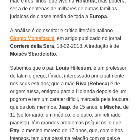
mãe e três filhos, que vive na
Holanda
, mas poderia
ser a de centenas de milhares de outras famílias
judaicas de classe média de toda a
Europa
.
A análise é do escritor e crítico literário italiano
Giorgio Montefoschi
, em artigo publicado no jornal
Corriere della Sera
, 18-02-2013. A tradução é de
Moisés Sbardelotto
.
Sabemos que o pai,
Louis Hillesum
, é um professor
de latim e grego, tímido, interessado principalmente
nos seus estudos; que a mãe
Riva
(
Rebeca
) é de
origem russa, emigrou para a Holanda depois de um
pogrom e tem um caráter difícil, marcada pela loucura;
que os dois meninos,
Jaap
, de 15 anos, e
Mischa
, de
11 (se tornarão: um médico, e o outro, um refinado
pianista), têm grandes problemas psíquicos; e que
Etty
, a menina morena de 17 anos, que, com olhos
intensos, tem uma péssima relação com os pais e