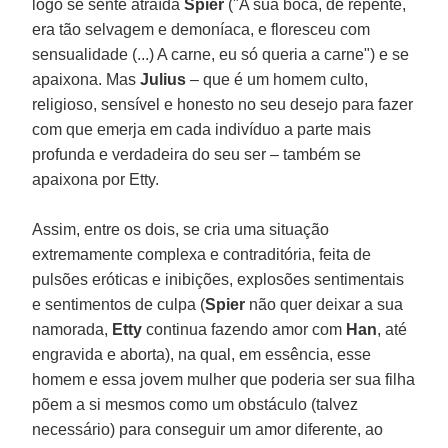
logo se sente atraída
Spier
("A sua boca, de repente,
era tão selvagem e demoníaca, e floresceu com
sensualidade (...) A carne, eu só queria a carne") e se
apaixona. Mas
Julius
– que é um homem culto,
religioso, sensível e honesto no seu desejo para fazer
com que emerja em cada indivíduo a parte mais
profunda e verdadeira do seu ser – também se
apaixona por Etty.
Assim, entre os dois, se cria uma situação
extremamente complexa e contraditória, feita de
pulsões eróticas e inibições, explosões sentimentais
e sentimentos de culpa (
Spier
não quer deixar a sua
namorada,
Etty
continua fazendo amor com
Han
, até
engravida e aborta), na qual, em essência, esse
homem e essa jovem mulher que poderia ser sua filha
põem a si mesmos como um obstáculo (talvez
necessário) para conseguir um amor diferente, ao