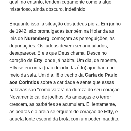
qual, no entanto, tendem cegamente como a algo
misterioso, ainda obscuro, indefinido.
Enquanto isso, a situação dos judeus piora. Em junho
de 1942, são promulgadas também na Holanda as
leis de
Nuremberg
: começam as perseguições, as
deportações. Os judeus devem ser aniquilados,
desaparecer. E eis que Deus chama. Desce no
coração de
Etty
: onde já habita. Um dia, de repente,
Etty se encontra (não decidiu fazê-lo) ajoelhada no
meio da sala. Um dia, lê o trecho da
Carta de Paulo
aos Coríntios
sobre a caridade e sente que essas
palavras são "como varas" na dureza do seu coração.
Novamente cai de joelhos. As ameaças e o terror
crescem, as barbáries se acumulam. E, lentamente,
as pedras e a areia se erguem do coração de
Etty
, e
aquela fonte escondida brota com um poder inaudito.