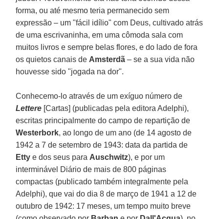
forma, ou até mesmo teria permanecido sem
expressão – um "fácil idílio" com Deus, cultivado atrás
de uma escrivaninha, em uma cômoda sala com
muitos livros e sempre belas flores, e do lado de fora
os quietos canais de
Amsterdã
– se a sua vida não
houvesse sido "jogada na dor".
Conhecemo-lo através de um exíguo número de
Lettere
[Cartas] (publicadas pela editora Adelphi),
escritas principalmente do campo de repartição de
Westerbork
, ao longo de um ano (de 14 agosto de
1942 a 7 de setembro de 1943: data da partida de
Etty
e dos seus para
Auschwitz
), e por um
interminável Diário de mais de 800 páginas
compactas (publicado também integralmente pela
Adelphi), que vai do dia 8 de março de 1941 a 12 de
outubro de 1942: 17 meses, um tempo muito breve
(como observado por
Barban
e por
Dall'Acqua
), no