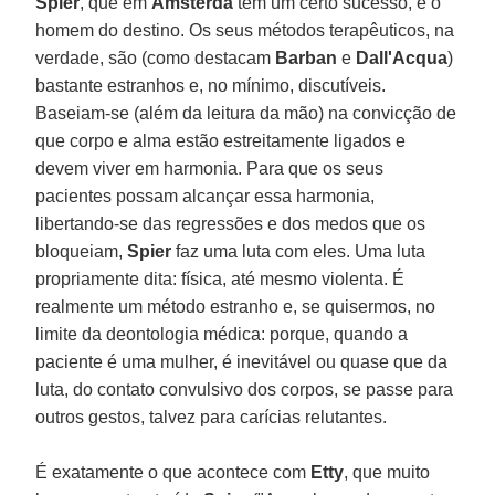
Spier
, que em
Amsterdã
tem um certo sucesso, é o
homem do destino. Os seus métodos terapêuticos, na
verdade, são (como destacam
Barban
e
Dall'Acqua
)
bastante estranhos e, no mínimo, discutíveis.
Baseiam-se (além da leitura da mão) na convicção de
que corpo e alma estão estreitamente ligados e
devem viver em harmonia. Para que os seus
pacientes possam alcançar essa harmonia,
libertando-se das regressões e dos medos que os
bloqueiam,
Spier
faz uma luta com eles. Uma luta
propriamente dita: física, até mesmo violenta. É
realmente um método estranho e, se quisermos, no
limite da deontologia médica: porque, quando a
paciente é uma mulher, é inevitável ou quase que da
luta, do contato convulsivo dos corpos, se passe para
outros gestos, talvez para carícias relutantes.
É exatamente o que acontece com
Etty
, que muito