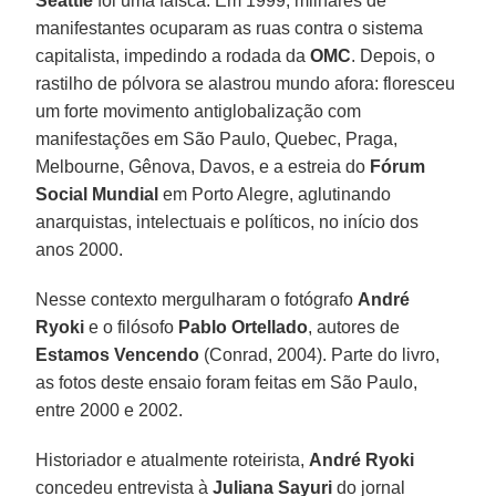
Seattle
foi uma faísca. Em 1999, milhares de
manifestantes ocuparam as ruas contra o sistema
capitalista, impedindo a rodada da
OMC
. Depois, o
rastilho de pólvora se alastrou mundo afora: floresceu
um forte movimento antiglobalização com
manifestações em São Paulo, Quebec, Praga,
Melbourne, Gênova, Davos, e a estreia do
Fórum
Social Mundial
em Porto Alegre, aglutinando
anarquistas, intelectuais e políticos, no início dos
anos 2000.
Nesse contexto mergulharam o fotógrafo
André
Ryoki
e o filósofo
Pablo Ortellado
, autores de
Estamos Vencendo
(Conrad, 2004). Parte do livro,
as fotos deste ensaio foram feitas em São Paulo,
entre 2000 e 2002.
Historiador e atualmente roteirista,
André Ryoki
concedeu entrevista à
Juliana Sayuri
do jornal