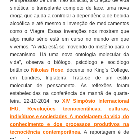
A impressão de uma mão artificial, a criação de vida
sintética, o transplante completo de face, uma nova
droga que ajuda a controlar a dependência de bebida
alcoólica e até mesmo a invenção de medicamentos
como o Viagra. Essas invenções nos mostram que
algo muito sério está em curso no mundo em que
vivemos. “A vida está se movendo do mistério para o
mecanismo. Há uma nova ontologia molecular da
vida”, observa o biólogo, psicólogo e sociólogo
britânico
Nikolas Rose
, docente no King’s College,
em Londres, Inglaterra. Trata-se de um estilo
molecular de pensamento. As reflexões foram
estabelecidas na conferência da manhã de quarta-
feira, 22-10-2014, no
XIV Simpósio Internacional
IHU: Revoluções tecnocientíficas, culturas,
indivíduos e sociedades. A modelagem da vida, do
conhecimento e dos processos produtivos na
tecnociência contemporânea
. A reportagem é de