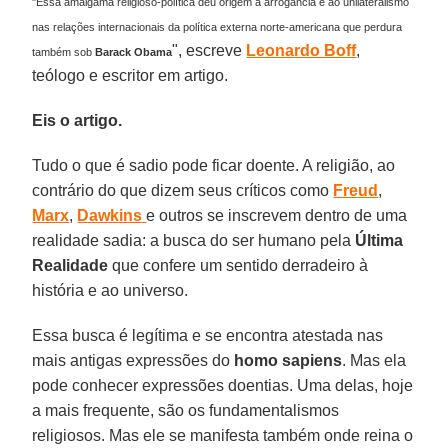
"Essa amálgama religioso-política deu origem à arrogância e ao unilateralismo
nas relações internacionais da política externa norte-americana que perdura
", escreve
Leonardo Boff
,
também sob
Barack Obama
teólogo e escritor em artigo.
Eis o artigo.
Tudo o que é sadio pode ficar doente. A religião, ao
contrário do que dizem seus críticos como
Freud
,
Marx
,
Dawkins
e outros se inscrevem dentro de uma
realidade sadia: a busca do ser humano pela
Última
Realidade
que confere um sentido derradeiro à
história e ao universo.
Essa busca é legítima e se encontra atestada nas
mais antigas expressões do
homo sapiens
. Mas ela
pode conhecer expressões doentias. Uma delas, hoje
a mais frequente, são os fundamentalismos
religiosos. Mas ele se manifesta também onde reina o