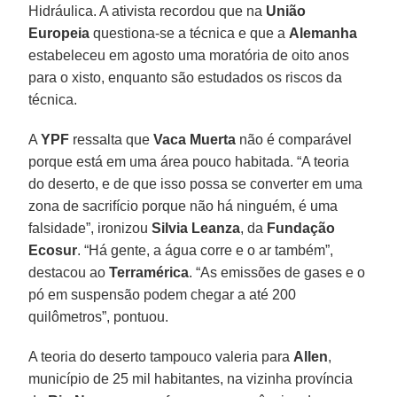
Hidráulica. A ativista recordou que na
União
Europeia
questiona-se a técnica e que a
Alemanha
estabeleceu em agosto uma moratória de oito anos
para o xisto, enquanto são estudados os riscos da
técnica.
A
YPF
ressalta que
Vaca Muerta
não é comparável
porque está em uma área pouco habitada. “A teoria
do deserto, e de que isso possa se converter em uma
zona de sacrifício porque não há ninguém, é uma
falsidade”, ironizou
Silvia Leanza
, da
Fundação
Ecosur
. “Há gente, a água corre e o ar também”,
destacou ao
Terramérica
. “As emissões de gases e o
pó em suspensão podem chegar a até 200
quilômetros”, pontuou.
A teoria do deserto tampouco valeria para
Allen
,
município de 25 mil habitantes, na vizinha província