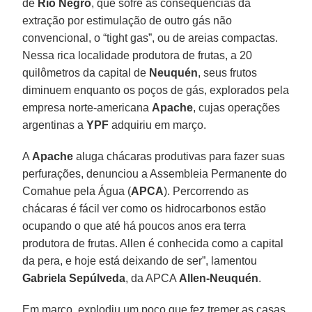
de
Rio Negro
, que sofre as consequências da
extração por estimulação de outro gás não
convencional, o “tight gas”, ou de areias compactas.
Nessa rica localidade produtora de frutas, a 20
quilômetros da capital de
Neuquén
, seus frutos
diminuem enquanto os poços de gás, explorados pela
empresa norte-americana
Apache
, cujas operações
argentinas a
YPF
adquiriu em março.
A
Apache
aluga chácaras produtivas para fazer suas
perfurações, denunciou a Assembleia Permanente do
Comahue pela Água (
APCA
). Percorrendo as
chácaras é fácil ver como os hidrocarbonos estão
ocupando o que até há poucos anos era terra
produtora de frutas. Allen é conhecida como a capital
da pera, e hoje está deixando de ser”, lamentou
Gabriela Sepúlveda
, da APCA
Allen-Neuquén
.
Em março, explodiu um poço que fez tremer as casas