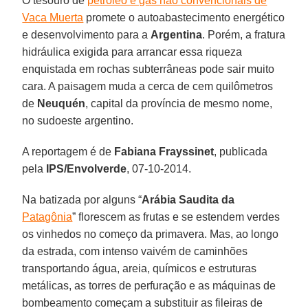
O tesouro de
petróleo e gás não convencionais de
Vaca Muerta
promete o autoabastecimento energético
e desenvolvimento para a
Argentina
. Porém, a fratura
hidráulica exigida para arrancar essa riqueza
enquistada em rochas subterrâneas pode sair muito
cara. A paisagem muda a cerca de cem quilômetros
de
Neuquén
, capital da província de mesmo nome,
no sudoeste argentino.
A reportagem é de
Fabiana Frayssinet
, publicada
pela
IPS/Envolverde
, 07-10-2014.
Na batizada por alguns “
Arábia Saudita da
Patagônia
” florescem as frutas e se estendem verdes
os vinhedos no começo da primavera. Mas, ao longo
da estrada, com intenso vaivém de caminhões
transportando água, areia, químicos e estruturas
metálicas, as torres de perfuração e as máquinas de
bombeamento começam a substituir as fileiras de