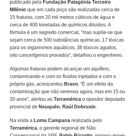
publicado pela
Fundação Patagônia Terceiro
Milênio
que em cada poço são realizadas cerca de
15 fraturas, com 20 mil metros cúbicos de água e
cerca de 400 toneladas de químicos diluídos. A
fórmula é um segredo comercial, “mas supõe-se que
sejam cerca de 500 substâncias químicas, 17 tóxicas
para os organismos aquáticos, 38 tóxicos agudos,
oito cancerígenos provados”, detalhou o engenheiro.
Algumas fraturas podem alcançar um aquífero,
contaminando-o com os fluidos injetados e com o
próprio gás, acrescentou
Bravo
. “É um efeito da
contaminação que não veremos agora, mas em 15 ou
20 anos”, alertou ao
Terramérica
o opositor deputado
provincial de
Neuquén
,
Raúl Dobrusin
.
Na visita a
Loma Campana
realizada pelo
Terramérica
, o gerente regional de Não
Convencional da YPF,
Pablo Bizzotto
, ignorou esses