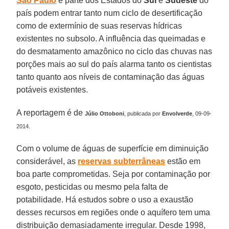
São Paulo
e parte dos Estados do
Sul
e
Sudeste
do
país podem entrar tanto num ciclo de desertificação
como de extermínio de suas reservas hídricas
existentes no subsolo. A influência das queimadas e
do desmatamento amazônico no ciclo das chuvas nas
porções mais ao sul do país alarma tanto os cientistas
tanto quanto aos níveis de contaminação das águas
potáveis existentes.
A reportagem é de
Júlio Ottoboni
, publicada por
Envolverde
, 09-09-
2014.
Com o volume de águas de superfície em diminuição
considerável, as
reservas subterrâneas
estão em
boa parte comprometidas. Seja por contaminação por
esgoto, pesticidas ou mesmo pela falta de
potabilidade. Há estudos sobre o uso a exaustão
desses recursos em regiões onde o aquífero tem uma
distribuição demasiadamente irregular. Desde 1998,