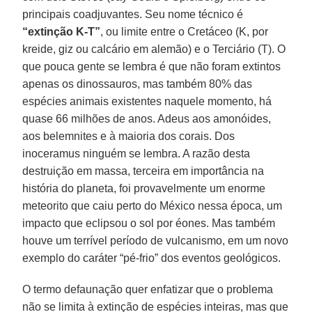
principais coadjuvantes. Seu nome técnico é
“extinção K-T”
, ou limite entre o Cretáceo (K, por
kreide, giz ou calcário em alemão) e o Terciário (T). O
que pouca gente se lembra é que não foram extintos
apenas os dinossauros, mas também 80% das
espécies animais existentes naquele momento, há
quase 66 milhões de anos. Adeus aos amonóides,
aos belemnites e à maioria dos corais. Dos
inoceramus ninguém se lembra. A razão desta
destruição em massa, terceira em importância na
história do planeta, foi provavelmente um enorme
meteorito que caiu perto do México nessa época, um
impacto que eclipsou o sol por éones. Mas também
houve um terrível período de vulcanismo, em um novo
exemplo do caráter “pé-frio” dos eventos geológicos.
O termo defaunação quer enfatizar que o problema
não se limita à extinção de espécies inteiras, mas que