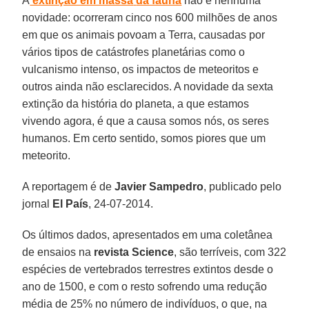
A
extinção em massa
da fauna
não é nenhuma
novidade: ocorreram cinco nos 600 milhões de anos
em que os animais povoam a Terra, causadas por
vários tipos de catástrofes planetárias como o
vulcanismo intenso, os impactos de meteoritos e
outros ainda não esclarecidos. A novidade da sexta
extinção da história do planeta, a que estamos
vivendo agora, é que a causa somos nós, os seres
humanos. Em certo sentido, somos piores que um
meteorito.
A reportagem é de
Javier
Sampedro
, publicado pelo
jornal
El País
, 24-07-2014.
Os últimos dados, apresentados em uma coletânea
de ensaios na
revista Science
, são terríveis, com 322
espécies de vertebrados terrestres extintos desde o
ano de 1500, e com o resto sofrendo uma redução
média de 25% no número de indivíduos, o que, na