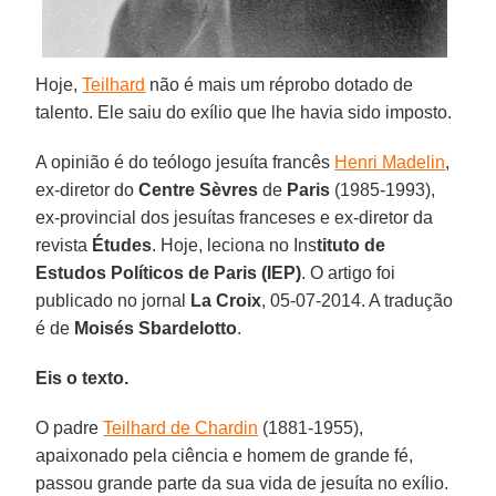
Hoje,
Teilhard
não é mais um réprobo dotado de
talento. Ele saiu do exílio que lhe havia sido imposto.
A opinião é do teólogo jesuíta francês
Henri Madelin
,
ex-diretor do
Centre Sèvres
de
Paris
(1985-1993),
ex-provincial dos jesuítas franceses e ex-diretor da
revista
Études
. Hoje, leciona no Ins
tituto de
Estudos Políticos de Paris (IEP)
. O artigo foi
publicado no jornal
La Croix
, 05-07-2014. A tradução
é de
Moisés Sbardelotto
.
Eis o texto.
O padre
Teilhard de Chardin
(1881-1955),
apaixonado pela ciência e homem de grande fé,
passou grande parte da sua vida de jesuíta no exílio.