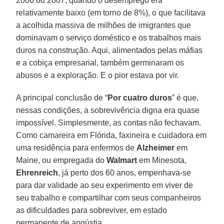
2006 ou 2007, quando o desemprego era
relativamente baixo (em torno de 8%), o que facilitava
a acolhida massiva de milhões de imigrantes que
dominavam o serviço doméstico e os trabalhos mais
duros na construção. Aqui, alimentados pelas máfias
e a cobiça empresarial, também germinaram os
abusos e a exploração. E o pior estava por vir.
A principal conclusão de “
Por cuatro duros
” é que,
nessas condições, a sobrevivência digna era quase
impossível. Simplesmente, as contas não fechavam.
Como camareira em Flórida, faxineira e cuidadora em
uma residência para enfermos de
Alzheimer
em
Maine, ou empregada do
Walmart
em Minesota,
Ehrenreich
, já perto dos 60 anos, empenhava-se
para dar validade ao seu experimento em viver de
seu trabalho e compartilhar com seus companheiros
as dificuldades para sobreviver, em estado
permanente de angústia.