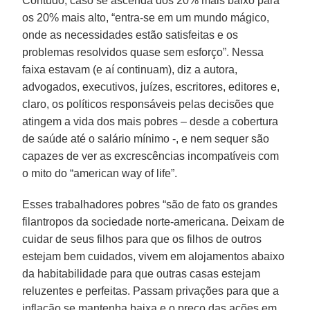
Contudo, caso se ascenda dos 20% mais baixo para
os 20% mais alto, “entra-se em um mundo mágico,
onde as necessidades estão satisfeitas e os
problemas resolvidos quase sem esforço”. Nessa
faixa estavam (e aí continuam), diz a autora,
advogados, executivos, juízes, escritores, editores e,
claro, os políticos responsáveis pelas decisões que
atingem a vida dos mais pobres – desde a cobertura
de saúde até o salário mínimo -, e nem sequer são
capazes de ver as excrescências incompatíveis com
o mito do “american way of life”.
Esses trabalhadores pobres “são de fato os grandes
filantropos da sociedade norte-americana. Deixam de
cuidar de seus filhos para que os filhos de outros
estejam bem cuidados, vivem em alojamentos abaixo
da habitabilidade para que outras casas estejam
reluzentes e perfeitas. Passam privações para que a
inflação se mantenha baixa e o preço das ações em