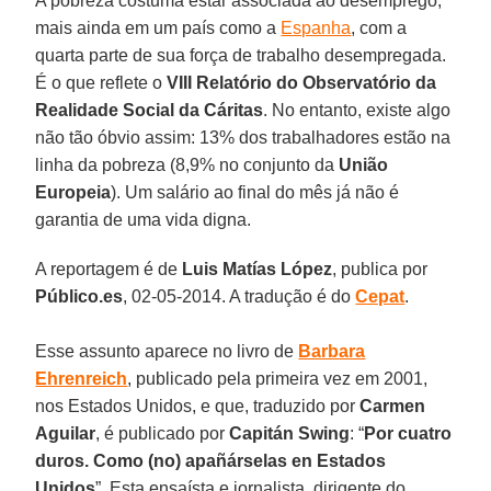
A pobreza costuma estar associada ao desemprego,
mais ainda em um país como a
Espanha
, com a
quarta parte de sua força de trabalho desempregada.
É o que reflete o
VIII Relatório do Observatório da
Realidade Social da Cáritas
. No entanto, existe algo
não tão óbvio assim: 13% dos trabalhadores estão na
linha da pobreza (8,9% no conjunto da
União
Europeia
). Um salário ao final do mês já não é
garantia de uma vida digna.
A reportagem é de
Luis Matías López
, publica por
Público.es
, 02-05-2014. A tradução é do
Cepat
.
Esse assunto aparece no livro de
Barbara
Ehrenreich
, publicado pela primeira vez em 2001,
nos Estados Unidos, e que, traduzido por
Carmen
Aguilar
, é publicado por
Capitán Swing
: “
Por cuatro
duros. Como (no) apañárselas en Estados
Unidos
”. Esta ensaísta e jornalista, dirigente do