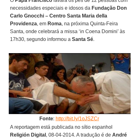
O
Papa Francisco
lavará os pés de 12 pessoas com
necessidades especiais e idosos da
Fundação Don
Carlo Gnocchi – Centro Santa Maria della
Providenza
, em
Roma
, na próxima Quinta-Feira
Santa, onde celebrará a missa ‘in Coena Domini’ às
17h30, segundo informou a
Santa Sé
.
Fonte
:
http://bit.ly/1oJSZCr
A reportagem está publicada no sítio espanhol
Religión Digital
, 08-04-2014. A tradução é de
André