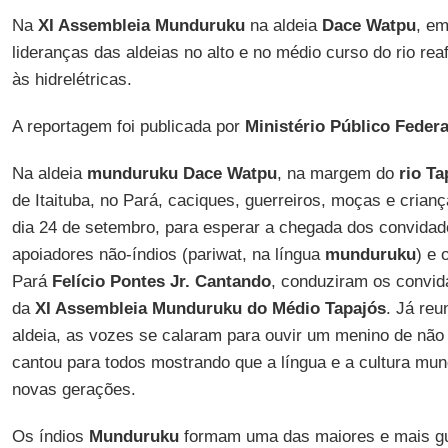
Na
XI Assembleia Munduruku
na aldeia
Dace Watpu
, em
lideranças das aldeias no alto e no médio curso do rio rea
às hidrelétricas.
A reportagem foi publicada por
Ministério Público Federa
Na aldeia
munduruku Dace Watpu
, na margem do
rio Ta
de Itaituba, no Pará, caciques, guerreiros, moças e crianç
dia 24 de setembro, para esperar a chegada dos convidad
apoiadores não-índios (pariwat, na língua
munduruku
) e 
Pará
Felício Pontes Jr. Cantando
, conduziram os convid
da
XI Assembleia Munduruku do Médio Tapajós
. Já reu
aldeia, as vozes se calaram para ouvir um menino de não
cantou para todos mostrando que a língua e a cultura m
novas gerações.
Os índios
Munduruku
formam uma das maiores e mais gu