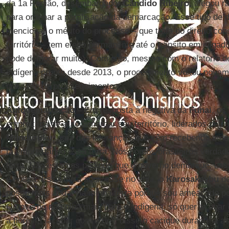
da 1a Região, desembargador
Cândido Ribeiro
, alegou r
para ordenar a paralisação da demarcação. Esse tipo de 
mencionar o mérito do processo – que trata do direito cons
território – tem efeito permanente até o trânsito em julgad
pode demorar muito). Com isso, mesmo com o relatório de
indígena pronto desde 2013, o procedimento voltou novam
previsão de prosseguimento.
Autodemarcação –
Em resposta à negativa da
Funai
, os
empreitada de autodemarcar seu território, liderados pelo
Munduruku
, uma das lideranças que vêm recebendo amea
tá emprestando essa terra. Nós somos brasileiros verdad
terra. Não estamos pedindo que o governo demarque, essa 
é nossa. Essa terra aqui, esse rio aqui, o
Karosakaybu
de
posso mais andar na minha terra porque sou ameaçado por
O governo não olha mais para o indígena, só quer acabar
a floresta, acabar com o rio”, disse o cacique durante a a