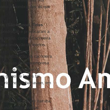
Sinop
, construídas nos
 como assombrações do que
ens (
São Manoel, Teles
 construção e provocaram a
da região, como a cachoeira
 para onde vão os mortos.
ou a destruição da cachoeira
ta, através de uma empresa
ncem aos indígenas. A
um grupo de índios foi
itório onde trabalhavam, em
 lá.
investiga o caso em Itaituba.
dos mais mencionados.