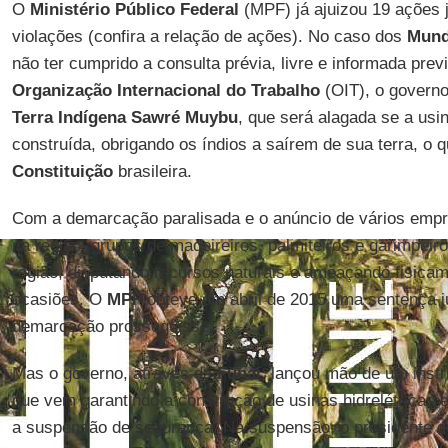
O
Ministério Público Federal
(MPF) já ajuizou 19 ações j
violações (confira a relação de ações). No caso dos
Mund
não ter cumprido a consulta prévia, livre e informada prev
Organização Internacional do Trabalho
(OIT), o governo
Terra Indígena Sawré Muybu
, que será alagada se a usi
construída, obrigando os índios a saírem de sua terra, o 
Constituição
brasileira.
Com a demarcação paralisada e o anúncio de vários empr
na região, grupos de madeireiros, palmiteiros e garimpeiro
região, disputando recursos naturais e ameaçando fisicam
ocasiões. O
MPF
obteve em abril de 2015 uma sentença j
demarcação prosseguisse.
Mas o governo, através da
Funai
, lançou mão de um instr
que vem garantindo a construção de usinas hidrelétricas 
a suspensão de segurança. Na suspensão, o presidente do