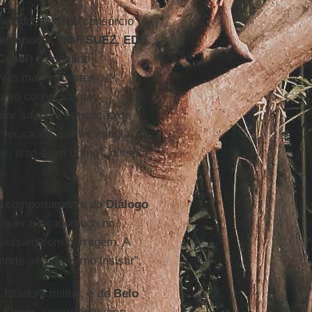
me adotado pelo consórcio
letronorte, GDF SUEZ, EDF,
Copel
) é acusado
 Nas mais recentes
curso conhecido na
urar saúde e educação de
 ter saúde, vai ter escola. O
os, isso é um crime”, disse a
o comportamento do
Diálogo
o quer que aconteça no
s passam com barragem. A
orte se o governo insistir”.
 ditadura militar, e de
Belo