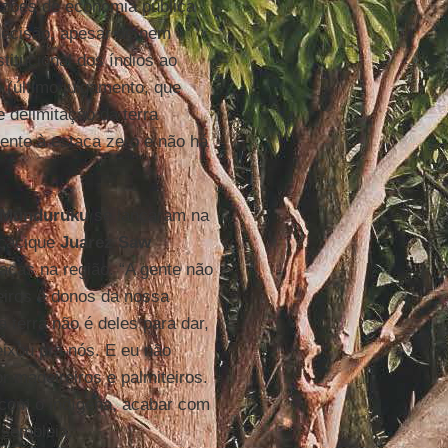
azões de economia pública
decisão, apesar de nem
titucional dos índios ao
o (último julgamento, que
 delimitação da terra
ente à estaca zero e não há
Munduruku
se lançaram na
 cacique
Juarez Saw
ças na região. “A gente não
eiros e donos da nossa
terra não é deles para dar,
ixou pra nós. E eu não
 madeireiros e palmiteiros.
 com o indígena, acabar com
ssembleia.