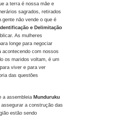
que a terra é nossa mãe e
erários sagrados, retirados
A gente não vende o que é
Identificação e Delimitação
blicar. As mulheres
ara longe para negociar
tá acontecendo com nossos
o os maridos voltam, é um
ara viver e para ver
oria das questões
e a assembleia
Munduruku
a assegurar a construção das
egião estão sendo