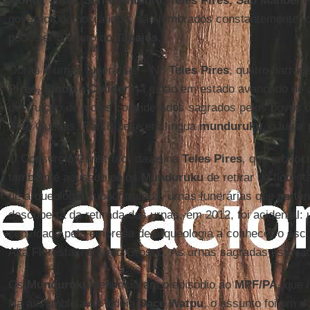
Monte, Jirau, Santo Antônio, Teles Pires, São Manoel
e
governos democráticos, são lembrados constantemente,
pode ser o futuro do
Tapajós
.
Obras e urnas funerárias – No
Teles Pires
, quatro barrag
Pires, Sinop
e
Colíder
) já estão em estado avançado de
destruição de locais considerados sagrados pelos povos 
Sete Quedas, Pari Bixexe em língua
munduruku
, o lugar
O Consórcio Construtor da usina
Teles Pires
, que provoc
também é acusado pelos
Munduruku
de retirar da flores
de arqueologia subcontratada, urnas funerárias que perte
descoberta da retirada das urnas, em 2012, foi acidental: 
convidado pela empresa de arqueologia a conhecer o escr
Alta Floresta, no Mato Grosso. As urnas sagradas estavam
Os
Munduruku
denunciaram o episódio ao
MPF/PA
, que 
Na assembleia da aldeia
Dace Watpu
, o assunto foi um 