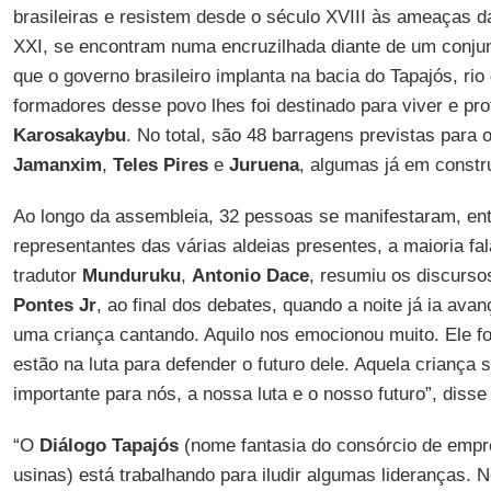
brasileiras e resistem desde o século XVIII às ameaças d
XXI, se encontram numa encruzilhada diante de um conjun
que o governo brasileiro implanta na bacia do Tapajós, ri
formadores desse povo lhes foi destinado para viver e pro
Karosakaybu
. No total, são 48 barragens previstas para 
Jamanxim
,
Teles Pires
e
Juruena
, algumas já em constr
Ao longo da assembleia, 32 pessoas se manifestaram, ent
representantes das várias aldeias presentes, a maioria fa
tradutor
Munduruku
,
Antonio Dace
, resumiu os discurso
Pontes Jr
, ao final dos debates, quando a noite já ia av
uma criança cantando. Aquilo nos emocionou muito. Ele fo
estão na luta para defender o futuro dele. Aquela criança 
importante para nós, a nossa luta e o nosso futuro”, diss
“O
Diálogo Tapajós
(nome fantasia do consórcio de empre
usinas) está trabalhando para iludir algumas lideranças.