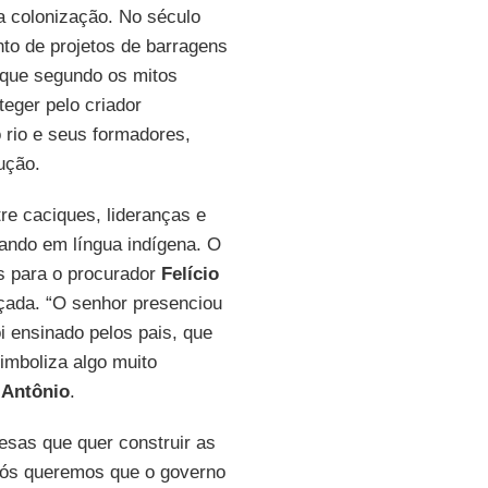
a colonização. No século
to de projetos de barragens
o que segundo os mitos
teger pelo criador
o rio e seus formadores,
ução.
re caciques, lideranças e
lando em língua indígena. O
s para o procurador
Felício
ançada. “O senhor presenciou
i ensinado pelos pais, que
simboliza algo muito
e
Antônio
.
sas que quer construir as
 Nós queremos que o governo