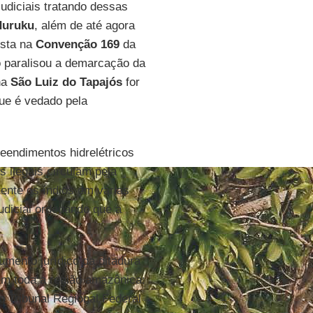
udiciais tratando dessas
uruku
, além de até agora
ista na
Convenção 169
da
 paralisou a demarcação da
na
São Luiz do Tapajós
for
que é vedado pela
eendimentos hidrelétricos
s ilegais circulam pela
ente os índios em várias
udicial ordenando que a
umento jurídico da ditadura
em toda a região amazônica:
 Tribunal Regional Federal