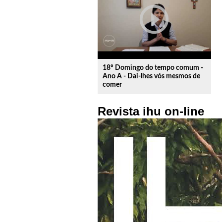
play_circle_outline
18º Domingo do tempo comum -
Ano A - Dai-lhes vós mesmos de
comer
Revista ihu on-line