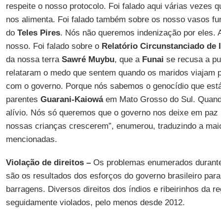
respeite o nosso protocolo. Foi falado aqui várias vezes 
nos alimenta. Foi falado também sobre os nosso vasos fun
do
Teles Pires
. Nós não queremos indenização por eles. 
nosso. Foi falado sobre o
Relatório Circunstanciado de 
da nossa terra
Sawré Muybu
, que a
Funai
se recusa a pu
relataram o medo que sentem quando os maridos viajam p
com o governo. Porque nós sabemos o genocídio que es
parentes
Guarani-Kaiowá
em Mato Grosso do Sul. Quand
alívio. Nós só queremos que o governo nos deixe em paz p
nossas crianças crescerem”, enumerou, traduzindo a mai
mencionadas.
Violação de direitos –
Os problemas enumerados durant
são os resultados dos esforços do governo brasileiro par
barragens. Diversos direitos dos índios e ribeirinhos da r
seguidamente violados, pelo menos desde 2012.