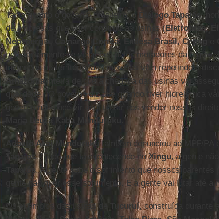
Tanto quanto o governo brasileiro, o
Diálogo Tapajós
, no
de empresas que quer construir as usinas (
Eletrobras, E
Neoenergia, Camargo Corrêa, Endesa Brasil, Cemig
e
constantemente de violações pelos moradores da região.
incursões no território, as empresas vêm repetindo o dis
Amazônia
inteira de que a chegada das usinas vai asseg
qualidade. “O governo diz que quando tiver hidrelétrica vai
governo não pode vir aqui tentar nos vender nossos direit
Maria Leuza Kaba Munduruku
.
Adauto Akai Munduruku
também denunciou ao MPF/PA 
Tapajós
. “Tudo que tá acontecendo no
Xingu
, a gente nã
Tapajós
. A gente sabe o sofrimento que nossos parente
gente não quer esse sofrimento. E a gente vai lutar até a m
Os exemplos das usinas de
Tucuruí
, construída durante a