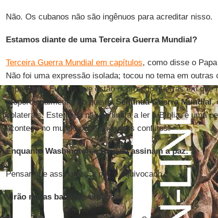
Não. Os cubanos não são ingênuos para acreditar nisso.
Estamos diante de uma Terceira Guerra Mundial?
Terceira Guerra Mundial em capítulos
, como disse o Papa
Não foi uma expressão isolada; tocou no tema em outras 
importante. Eu diria que estão ocorrendo guerras em que 
proporcionalmente, do que na
Segunda Guerra Mundial
,
colaterais. Este papa não se limita a ler a Bíblia, é uma 
acontece no mundo onde há muitos conflitos.
Enquanto Washington e Havana assinam a paz.
Pensar que assinamos a paz é equivocado.
Virão novas batalhas então?