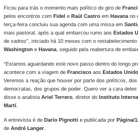
Ficou para trás o momento mais político do giro de
Franc
pelos encontros com
Fidel
e
Raúl Castro
em
Havana
no 
terça-feira concluiu sua agenda com uma missa em
Santi
mais pastoral, após a qual embarcou rumo aos
Estados 
de xadrez”, iniciado há 10 meses com o restabelecimento 
Washington
e
Havana
, seguido pela reabertura de embai
“Estamos aguardando este novo passo dentro do longo p
acontece com a viagem de
Francisco
aos
Estados Unid
Veremos a reação que houver por parte dos políticos, dos
democratas, dos grupos de poder. Quero ver a cara deles
disse o analista
Ariel Terrero
, diretor do
Instituto Inter
Martí
.
A entrevista é de
Darío Pignotti
e publicada por
Página/1
de
André Langer
.