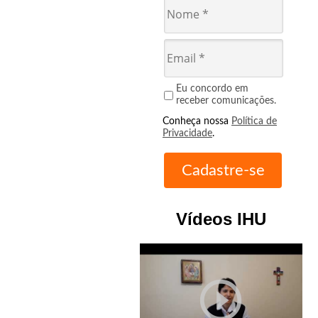
Eu concordo em
receber comunicações.
Conheça nossa
Política de
Privacidade
.
Vídeos IHU
play_circle_outline