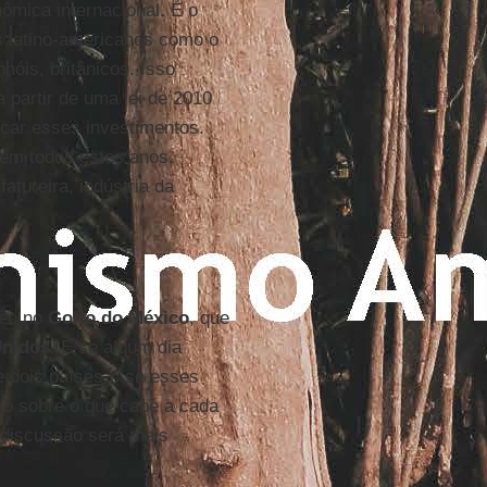
ômica internacional. É o
s latino-americanos como o
hóis, britânicos. Isso
partir de uma lei de 2010
icar esses investimentos.
 em todos estes anos.
tureira, indústria da
leo no
Golfo do México
, que
Unidos
. E se algum dia
 dois países... se esses
do sobre o que cabe a cada
 discussão será mais