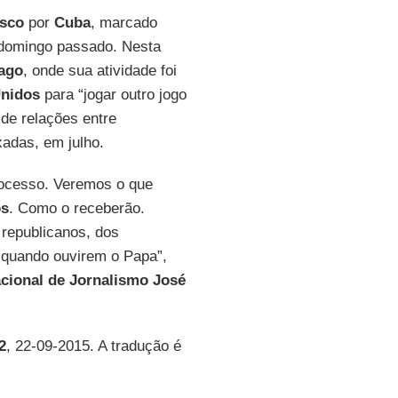
isco
por
Cuba
, marcado
domingo passado. Nesta
ago
, onde sua atividade foi
Unidos
para “jogar outro jogo
de relações entre
xadas, em julho.
rocesso. Veremos o que
os
. Como o receberão.
 republicanos, dos
 quando ouvirem o Papa”,
nacional de Jornalismo José
2
, 22-09-2015. A tradução é