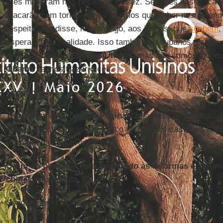
Eles mexeram nas peças do xadrez. Se antes nos atacav
atacarão com torres, e nós teremos que saber nos defend
respeito. Ele disse, no domingo, aos jovens, que
sonhem
,
esperança na realidade. Isso também os cubanos dizem: 
negociar com os
Estados Unidos
, mas não somos loucos 
Obama
vai nos trazer o céu.
Economia
Terrero
recebeu o jornal
Página/12
na sede do
Instituto 
Avenida dos Presidentes, palco de grandes casarões e 
expropriadas pela Revolução.
O fim do bloqueio está associado às reformas econôm
chinês, vietnamita...?
Seguiremos o modelo cubano.