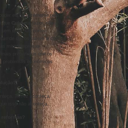
oder entrar livremente pelo
o que
Cuba
vai fazer, não
r sem mais. Os norte-
sas de outros países e com
 as microempresas
s mais preparados que os
os problemas econômicos
olução?
nteça. Talvez aconteça,
 que isso não aconteça.
e reformas?