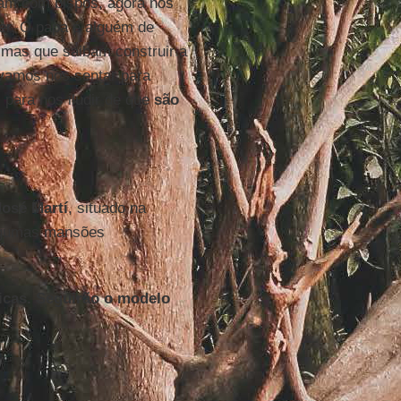
am com bispos, agora nos
er. O papa é alguém de
 mas que saibam construir a
vamos nos sentar para
para nos iludir de que
são
José Martí
, situado na
algumas mansões
icas. Seguirão o modelo