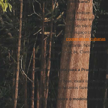
Como vão conter a invasão norte-americana?
Muitos empresários norte-americanos acreditam que vão p
Porto de Mariel
. Estão enganados. Não levam em conta 
levam em conta o que sabemos fazer. Eles não vão entra
americanos poderão vir compartilhar o espaço com empre
as empresas estatais cubanas, as
cooperativas cubanas
,
nacionais cubanas. Isso é muito importante. Nós estamo
Estados Unidos
para esta nova situação. Claro que tem
internos para serem resolvidos.
Imagina um McDonald’s de frente para a Praça da Rev
Aqui temos hamburguesas muito boas, oxalá isso não aco
realmente não sei. A política que estamos fazendo é para
Pode nos dar mais detalhes sobre o modelo cubano d