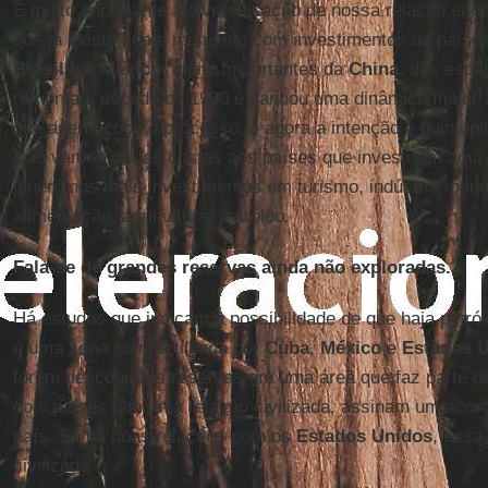
É muito importante a diversificação de nossa relação econ
que já existe neste momento com investimentos de paíse
Brasil
e o
México
, muito importantes da
China
, dos espan
remonta à década de 1990 e ganhou uma dinâmica maior a 
que aperfeiçoou o processo, e agora a intenção é quintupl
Não vamos dar as costas aos países que investiram aqui
Queremos mais investimentos em turismo, indústria manufa
alimentação, agricultura, petróleo.
Fala-se de grandes reservas ainda não exploradas...
Há estudos que indicam a possibilidade de que haja petró
é uma zona compartilhada por
Cuba
,
México
e
Estados 
forem descobertas reservas em uma área que faz parte de
dois países têm uma relação civilizada, assinam um acor
país. Se há boas relações com os
Estados Unidos
, essa
civilizada.