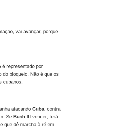
mação, vai avançar, porque
e é representado por
o do bloqueio. Não é que os
s cubanos.
panha atacando
Cuba
, contra
em. Se
Bush III
vencer, terá
 de que dê marcha à ré em