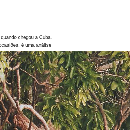
 quando chegou a Cuba.
ocasiões, é uma análise
morrem mais civis,
 os famosos danos
pessoa que fala sobre o que