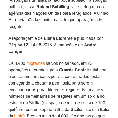
“A solução humanitária não pode substituir a solução
política”, disse
Roland Schilling
, vice-delegado da
agência das Nações Unidas para refugiados. A União
Europeia não faz muito mais do que operações de
resgate.
A reportagem é de
Elena Llorente
e publicada por
Página/12,
24-08-2015. A tradução é de
André
Langer
.
Os 4.400
migrantes
salvos no sábado, em 22
operações diferentes, pela
Guarda Costeira
italiana
e outras embarcações por ela coordenadas, estão
começando a chegar à península para serem
encaminhados para diferentes regiões. Nunca se viu
números semelhantes de resgates em um só dia no
estreito da Sicília (o espaço de mar de cerca de 100
quilômetros que separa a ilha da
Sicília,
isto é, a
Itália
da
Líbia
). E estes mais de 4.000 são apenas os que