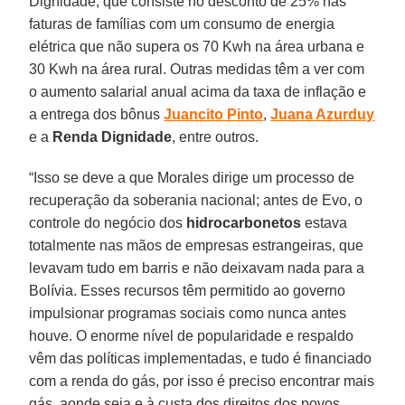
Dignidade, que consiste no desconto de 25% nas
faturas de famílias com um consumo de energia
elétrica que não supera os 70 Kwh na área urbana e
30 Kwh na área rural. Outras medidas têm a ver com
o aumento salarial anual acima da taxa de inflação e
a entrega dos bônus
Juancito Pinto
,
Juana Azurduy
e a
Renda Dignidade
, entre outros.
“Isso se deve a que Morales dirige um processo de
recuperação da soberania nacional; antes de Evo, o
controle do negócio dos
hidrocarbonetos
estava
totalmente nas mãos de empresas estrangeiras, que
levavam tudo em barris e não deixavam nada para a
Bolívia. Esses recursos têm permitido ao governo
impulsionar programas sociais como nunca antes
houve. O enorme nível de popularidade e respaldo
vêm das políticas implementadas, e tudo é financiado
com a renda do gás, por isso é preciso encontrar mais
gás, aonde seja e à custa dos direitos dos povos