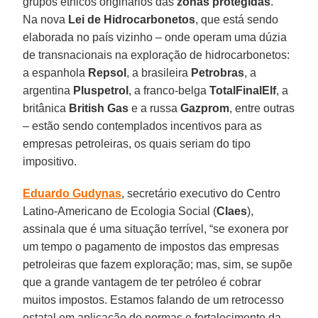
grupos étnicos originários das
zonas protegidas
.
Na nova
Lei de Hidrocarbonetos
, que está sendo
elaborada no país vizinho – onde operam uma dúzia
de transnacionais na exploração de hidrocarbonetos:
a espanhola
Repsol
, a brasileira
Petrobras
, a
argentina
Pluspetrol
, a franco-belga
TotalFinalElf
, a
britânica
British Gas
e a russa
Gazprom
, entre outras
– estão sendo contemplados incentivos para as
empresas petroleiras, os quais seriam do tipo
impositivo.
Eduardo Gudynas
, secretário executivo do Centro
Latino-Americano de Ecologia Social (
Claes
),
assinala que é uma situação terrível, “se exonera por
um tempo o pagamento de impostos das empresas
petroleiras que fazem exploração; mas, sim, se supõe
que a grande vantagem de ter petróleo é cobrar
muitos impostos. Estamos falando de um retrocesso
estatal em aplicação de normas e fortalecimento da